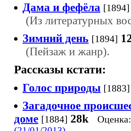
Дама и фефёла
[1894]
(Из литературных во
Зимний день
1
[1894]
(Пейзаж и жанр).
Рассказы кстати:
Голос природы
[1883]
Загадочное происше
доме
28k
[1884]
Оценка:
(21/01/2013)