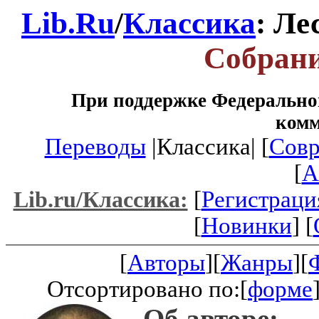
Lib.Ru
/
Классика
: Ле
Собрани
При поддержке Федеральног
ком
Переводы
|Классика| [
Совр
[
A
[
Регистраци
Lib.ru/Классика:
[
Новинки
] [
[
Авторы
][
Жанры
][
Отсортировано по:[
форме
Об авторе: