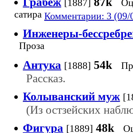
Грабеж
87k
[1887]
Оц
сатира
Комментарии: 3 (09/
Инженеры-бессребр
Проза
Антука
54k
[1888]
Пр
Рассказ.
Колыванский муж
[1
(Из остзейских набл
Фигура
48k
[1889]
Оц