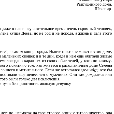
Разрушенного дома.
Шекспир.
м даже в наше неуважительное время очень скромный человек,
ена купца Деева; но не род и не порода, а жизнь и дела этого
е", в самом конце города. Нынче никто не живет в этом доме,
 маленьких окошек и в те дни, когда в нем еще обитали живые
милосердно карал тех из своих обитателей, у кого по какому-
кого понятия о том, как живется в раскольничьем доме Семена
клонного и мстительного. Если же встречался где-нибудь кто бы
вших, знали еще менее, чем о мужчинах. Они там рождались или
этого были только два исключения.
кнул в бесприютность молодую девушку.
т; но, несмотря на свое строгое девичье затворничество, она