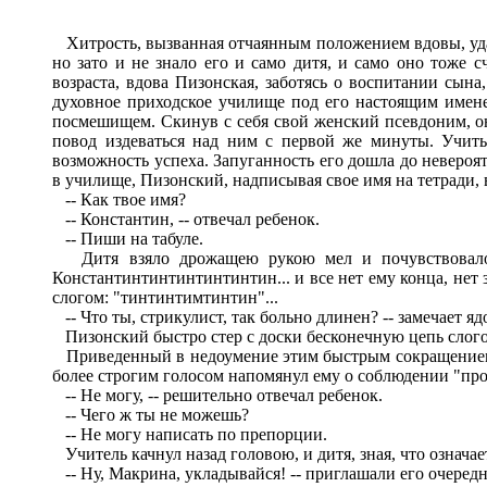
Хитрость, вызванная отчаянным положением вдовы, удал
но зато и не знало его и само дитя, и само оно тоже
возраста, вдова Пизонская, заботясь о воспитании сына
духовное приходское училище под его настоящим имене
посмешищем. Скинув с себя свой женский псевдоним, оно,
повод издеваться над ним с первой же минуты. Учить
возможность успеха. Запуганность его дошла до неверо
в училище, Пизонский, надписывая свое имя на тетради, 
-- Как твое имя?
-- Константин, -- отвечал ребенок.
-- Пиши на табуле.
Дитя взяло дрожащею рукою мел и почувствовало, 
Константинтинтинтинтинтин... и все нет ему конца, нет за
слогом: "тинтинтимтинтин"...
-- Что ты, стрикулист, так больно длинен? -- замечает я
Пизонский быстро стер с доски бесконечную цепь слого
Приведенный в недоумение этим быстрым сокращением пр
более строгим голосом напомянул ему о соблюдении "пр
-- Не могу, -- решительно отвечал ребенок.
-- Чего ж ты не можешь?
-- Не могу написать по препорции.
Учитель качнул назад головою, и дитя, зная, что означае
-- Ну, Макрина, укладывайся! -- приглашали его очередн