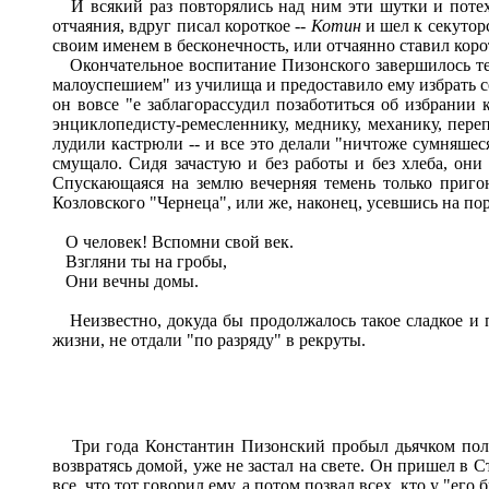
И всякий раз повторялись над ним эти шутки и потех
отчаяния, вдруг писал короткое --
Котин
и шел к секуторс
своим именем в бесконечность, или отчаянно ставил коро
Окончательное воспитание Пизонского завершилось тем,
малоуспешием" из училища и предоставило ему избрать 
он вовсе "е заблагорассудил позаботиться об избрании
энциклопедисту-ремесленнику, меднику, механику, переп
лудили кастрюли -- и все это делали "ничтоже сумняшес
смущало. Сидя зачастую и без работы и без хлеба, они
Спускающаяся на землю вечерняя темень только пригон
Козловского "Чернеца", или же, наконец, усевшись на по
О человек! Вспомни свой век.
Взгляни ты на гробы,
Они вечны домы.
Неизвестно, докуда бы продолжалось такое сладкое и п
жизни, не отдали "по разряду" в рекруты.
Три года Константин Пизонский пробыл дьячком полков
возвратясь домой, уже не застал на свете. Он пришел в 
все, что тот говорил ему, а потом позвал всех, кто у "его