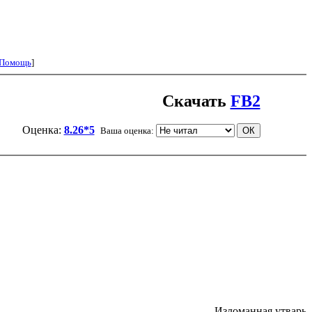
Помощь
]
Скачать
FB2
Оценка:
8.26*5
Ваша оценка:
Изломанная утварь