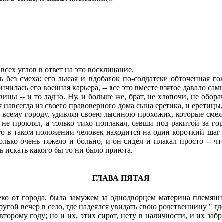
всех углов в ответ на это восклицание.
ез смеха: его лысая и вдобавок по-солдатски обточенная голо
нчилась его военная карьера, -- все это вместе взятое давало с
 -- и то ладно. Ну, и больше же, брат, не хлопочи, не оборачи
яя навсегда из своего правоверного дома сына еретика, и еретиц
сему городу, удивляя своею лысиною прохожих, которые смеял
 не проклял, а только тихо поплакал, севши под ракитой за г
в таком положении человек находится на один короткий шаг от
лько очень тяжело и больно, и он сидел и плакал просто -- ч
ь искать какого бы то ни было приюта.
ГЛАВА ПЯТАЯ
ко от города, была замужем за однодворцем материна племянн
другой вечер в село, где надеялся увидать свою родственницу " гд
второму году; но и их, этих сирот, нету в наличности, и их заб