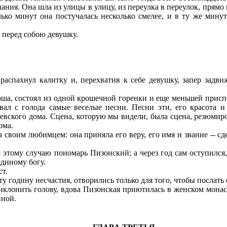
нания. Она шла из улицы в улицу, из переулка в переулок, прямо
лько минут она постучалась несколько смелее, и в ту же мину
 перед собою девушку.
пахнул калитку и, перехватив к себе девушку, запер задви
а, состоял из одной крошечной горенки и еще меньшей присп
л с голода самые веселые песни. Песни эти, его красота и 
евского дома. Сцена, которую мы видели, была сцена, резюмир
ома.
своим любимцем: она приняла его веру, его имя и звание -- сд
о этому случаю пономарь Пизонский; а через год сам оступился
диному богу.
т.
у годину несчастия, отворились только для того, чтобы послать 
клонить голову, вдова Пизонская приютилась в женском монаст
иной.