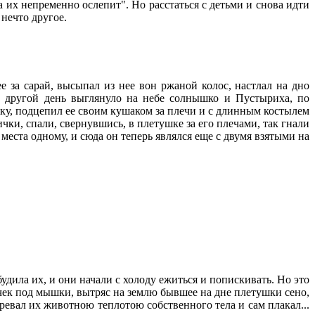
на их непременно ослепит". Но расстаться с детьми и снова идти
нечто другое.
 за сарай, высыпал из нее вон ржаной колос, настлал на дно
на другой день выглянуло на небе солнышко и Пустыриха, по
шку, подцепил ее своим кушаком за плечи и с длинным костылем
чки, спали, свернувшись, в плетушке за его плечами, так гнали
 места одному, и сюда он теперь являлся еще с двумя взятыми на
дила их, и они начали с холоду ежиться и попискивать. Но это
очек под мышки, вытряс на землю бывшее на дне плетушки сено,
огревал их животною теплотою собственного тела и сам плакал...