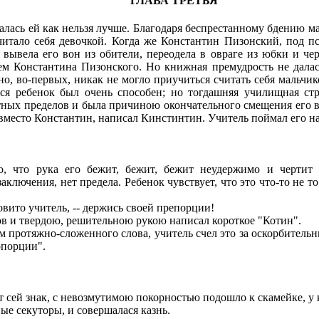
ГЛАВА ТРЕТЬЯ
ась ей как нельзя лучше. Благодаря беспрестанному бдению ма
 считало себя девочкой. Когда же Константин Пизонский, под
, вывела его вон из обители, переодела в овраге из юбки и ч
м Константина Пизонского. Но книжная премудрость не далась
 во-первых, никак не могло приучиться считать себя мальчиком
ся ребенок был очень способен; но тогдашняя училищная ст
ятных пределов и была причиною окончательного смещения его 
вместо Константин, написал Кинстинтин. Учитель поймал его на
что рука его бежит, бежит, бежит неудержимо и чертит о
ключения, нет предела. Ребенок чувствует, что это что-то не то, 
довито учитель, -- держись своей препорции!
в и твердою, решительною рукою написал короткое "Котин".
отяжно-сложенного слова, учитель счел это за оскорбительный
опорции".
т сей знак, с невозмутимою покорностью подошло к скамейке, у к
ые секуторы, и совершалася казнь.