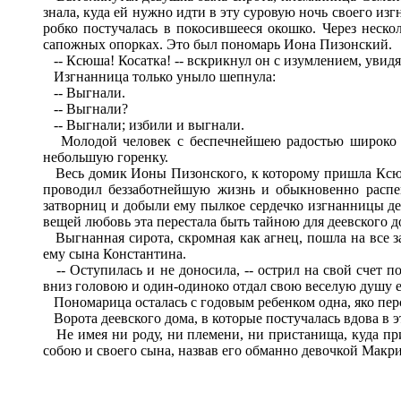
знала, куда ей нужно идти в эту суровую ночь своего изг
робко постучалась в покосившееся окошко. Через неско
сапожных опорках. Это был пономарь Иона Пизонский.
-- Ксюша! Косатка! -- вскрикнул он с изумлением, увидя
Изгнанница только уныло шепнула:
-- Выгнали.
-- Выгнали?
-- Выгнали; избили и выгнали.
Молодой человек с беспечнейшею радостью широко рас
небольшую горенку.
Весь домик Ионы Пизонского, к которому пришла Ксюш
проводил беззаботнейшую жизнь и обыкновенно распева
затворниц и добыли ему пылкое сердечко изгнанницы де
вещей любовь эта перестала быть тайною для деевского д
Выгнанная сирота, скромная как агнец, пошла на все за 
ему сына Константина.
-- Оступилась и не доносила, -- острил на свой счет п
вниз головою и один-одиноко отдал свою веселую душу е
Пономарица осталась с годовым ребенком одна, яко перс
Ворота деевского дома, в которые постучалась вдова в эт
Не имея ни роду, ни племени, ни пристанища, куда при
собою и своего сына, назвав его обманно девочкой Макр