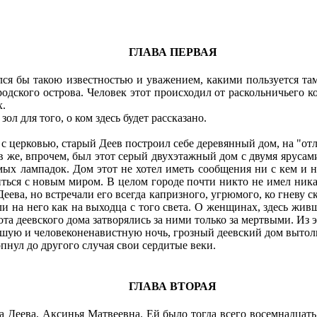
ГЛАВА ПЕРВАЯ
ся бы такою известностью и уважением, какими пользуется та
ского острова. Человек этот происходил от раскольничьего кол
х.
 для того, о ком здесь будет рассказано.
ерковью, старый Деев построил себе деревянный дом, на "отлет
 же, впрочем, был этот серый двухэтажный дом с двумя ярусами
х лампадок. Дом этот не хотел иметь сообщения ни с кем и не
ться с новым миром. В целом городе почти никто не имел ника
еева, но встречали его всегда капризного, угрюмого, ко гневу с
ли на него как на выходца с того света. О женщинах, здесь жи
ота деевского дома затворялись за ними только за мертвыми. Из 
йшую и человеконенавистную ночь, грозный деевский дом вытол
нул до другого случая свои сердитые веки.
ГЛАВА ВТОРАЯ
ева, Аксинья Матвеевна. Ей было тогда всего восемнадцать ле