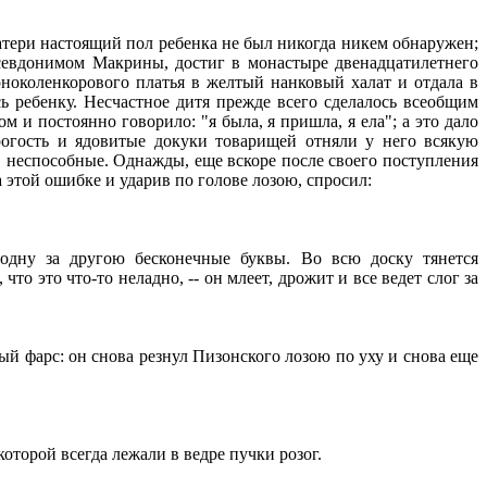
тери настоящий пол ребенка не был никогда никем обнаружен;
 псевдонимом Макрины, достиг в монастыре двенадцатилетнего
ерноколенкорового платья в желтый нанковый халат и отдала в
 ребенку. Несчастное дитя прежде всего сделалось всеобщим
 и постоянно говорило: "я была, я пришла, я ела"; а это дало
рогость и ядовитые докуки товарищей отняли у него всякую
в неспособные. Однажды, еще вскоре после своего поступления
 этой ошибке и ударив по голове лозою, спросил:
дну за другою бесконечные буквы. Во всю доску тянется
что это что-то неладно, -- он млеет, дрожит и все ведет слог за
 фарс: он снова резнул Пизонского лозою по уху и снова еще
оторой всегда лежали в ведре пучки розог.