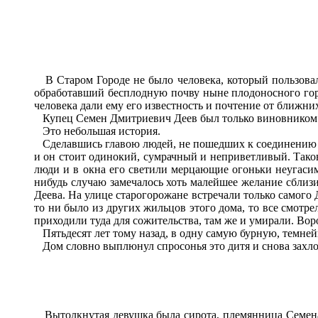
В Старом Городе не было человека, который пользовал
обработавший бесплодную почву ныне плодоносного город
человека дали ему его известность и почтение от ближни
Купец Семен Дмитриевич Деев был только виновником зол
Это небольшая история.
Сделавшись главою людей, не пошедших к соединению с ц
и он стоит одинокий, сумрачный и неприветливый. Таков
люди и в окна его светили мерцающие огоньки неугасимы
нибудь случаю замечалось хоть малейшее желание сблизи
Деева. На улице старогорожане встречали только самого Д
то ни было из других жильцов этого дома, то все смотре
приходили туда для сожительства, там же и умирали. Вор
Пятьдесят лет тому назад, в одну самую бурную, темне
Дом словно выплюнул спросонья это дитя и снова захлоп
Вытолкнутая девушка была сирота, племянница Семена Де