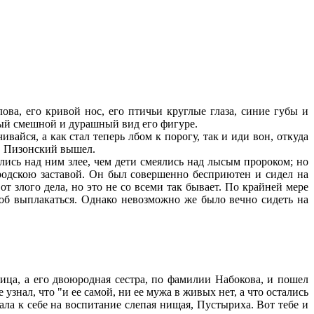
ва, его кривой нос, его птичьи круглые глаза, синие губы и
амый смешной и дурашный вид его фигуре.
вайся, а как стал теперь лбом к порогу, так и иди вон, откуда
ы, Пизонский вышел.
ись над ним злее, чем дети смеялись над лысым пророком; но
ородскою заставой. Он был совершенно бесприютен и сидел на
 злого дела, но это не со всеми так бывает. По крайней мере
тоб выплакаться. Однако невозможно же было вечно сидеть на
ица, а его двоюродная сестра, по фамилии Набокова, и пошел
е узнал, что "и ее самой, ни ее мужа в живых нет, а что остались
рала к себе на воспитание слепая нищая, Пустыриха. Вот тебе и