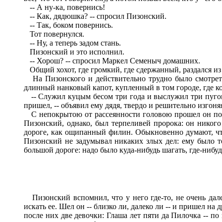
-- А ну-ка, повернись!
-- Как, дядюшка? -- спросил Пизонский.
-- Так, боком повернись.
Тот повернулся.
-- Ну, а теперь задом стань.
Пизонский и это исполнил.
-- Хорош? -- спросил Маркел Семеныч домашних.
Общий хохот, где громкий, где сдержанный, раздался из 
На Пизонского и действительно трудно было смотреть б
длинный нанковый капот, купленный в том городе, где ко
-- Служил куцым бесом три года и выслужил три пуговицы
пришел, -- объявил ему дядя, твердо и решительно изгон
С непокрытою от рассеянности головою прошел он по в
Пизонский, однако, был терпеливей пророка: он никого
дороге, как ощипанный филин. Обыкновенно думают, что 
Пизонский не задумывал никаких злых дел: ему было то
большой дороге: надо было куда-нибудь шагать, где-нибуд
Пизонский вспомнил, что у него где-то, не очень дале
искать ее. Шел он -- близко ли, далеко ли -- и пришел на 
после них две девочки: Глаша лет пяти да Пилочка -- по 