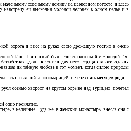
 к маленькому серенькому домику на церковном погосте, и здесь
ту навстречу ей выскочил молодой человек в одном белье и в
жкой ворота и внес на руках свою дрожащую гостью в очень
ешной. Иона Пизонский был человек одинокий и молодой. Он
беззаботная удаль полонили для него сердца старогородских
овавшая их тайную любовь в тот момент, когда силою природы
елалась его женой и пономарицей, и через пять месяцев родила
, рубя осенью хворост на крутом обрыве над Турицею, полетел
ей одно проклятие.
ыре, в келейные. Туда же, в женский монастырь, внесла она с