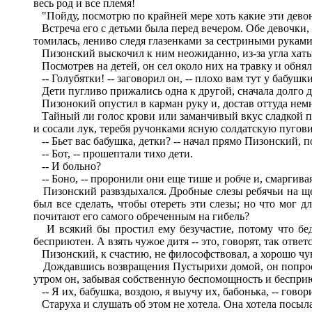
весь род и все племя!
"Пойду, посмотрю по крайней мере хоть какие эти девонь
Встреча его с детьми была перед вечером. Обе девочки,
томилась, лениво следя глазенками за сестриными руками
Пизонский выскочил к ним неожиданно, из-за угла хаты
Посмотрев на детей, он сел около них на травку и обня
-- Голубятки! -- заговорил он, -- плохо вам тут у бабушк
Дети пугливо прижались одна к другой, сначала долго др
Пизонокий опустил в карман руку и, достав оттуда немн
Тайный ли голос крови или заманчивый вкус сладкой печ
и сосали лук, теребя ручонками ясную солдатскую пугов
-- Бьет вас бабушка, детки? -- начал прямо Пизонский, 
-- Бот, -- прошептали тихо дети.
-- И больно?
-- Боно, -- проронили они еще тише и робче и, смаргива
Пизонский развздыхался. Дробные слезы ребячьи на щек
был все сделать, чтобы отереть эти слезы; но что мог д
почитают его самого обреченным на гибель?
И всякий бы простил ему безучастие, потому что бед
бесприютен. А взять чужое дитя -- это, говорят, так отве
Пизонский, к счастию, не философствовал, а хорошо чув
Дождавшись возвращения Пустырихи домой, он попросился
утром он, забывая собственную беспомощность и бесприют
-- Я их, бабушка, воздою, я выучу их, бабонька, -- гово
Старуха и слушать об этом не хотела. Она хотела посыла