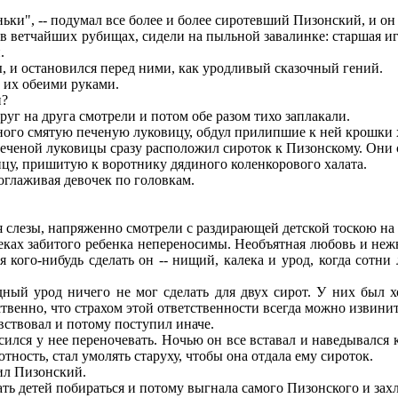
ки", -- подумал все более и более сиротевший Пизонский, и он
 в ветчайших рубищах, сидели на пыльной завалинке: старшая и
.
, и остановился перед ними, как уродливый сказочный гений.
л их обеими руками.
и?
уг на друга смотрели и потом обе разом тихо заплакали.
ого смятую печеную луковицу, обдул прилипшие к ней крошки х
еной луковицы сразу расположил сироток к Пизонскому. Они сп
ицу, пришитую к воротнику дядиного коленкорового халата.
поглаживая девочек по головкам.
я слезы, напряженно смотрели с раздирающей детской тоскою на
ах забитого ребенка непереносимы. Необъятная любовь и нежно
ля кого-нибудь сделать он -- нищий, калека и урод, когда сотн
ный урод ничего не мог сделать для двух сирот. У них был
тственно, что страхом этой ответственности всегда можно извинит
ствовал и потому поступил иначе.
 у нее переночевать. Ночью он все вставал и наведывался к де
ность, стал умолять старуху, чтобы она отдала ему сироток.
рил Пизонский.
ть детей побираться и потому выгнала самого Пизонского и захл