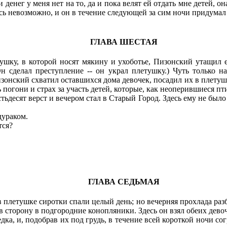
 денег у меня нет на то, да и пока велят ей отдать мне детей, о
ось невозможно, и он в течение следующей за сим ночи придумал 
ГЛАВА ШЕСТАЯ
ку, в которой носят мякину и ухоботье, Пизонский утащил ее
н сделал преступление -- он украл плетушку.) Чуть только 
изонский схватил оставшихся дома девочек, посадил их в плету
погони и страх за участь детей, которые, как неоперившиеся пти
тьдесят верст и вечером стал в Старый Город. Здесь ему не было
дураком.
тся?
ГЛАВА СЕДЬМАЯ
летушке сиротки спали целый день; но вечерняя прохлада разбу
в сторону в подгородние конопляники. Здесь он взял обеих дев
едка, и, подобрав их под грудь, в течение всей короткой ночи с