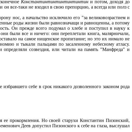
есконечное
Константинтинтинтинтинтин
и потом, доходя до
 он все-таки не входил в свою препорцию, а всегда или полз с
ону нос, а начальство исключило его "за великовозрастием и
оленные роды жизни были равнозначащи и равноценны, а потому
ность. Он прежде всего подумал о хлебе и поступил в науку к
 они были все и ничего: они переплетали книга, малярничали,
доставало на самое нищенское пропитание; но это их нимало не
рономию и тыкали пальцами по засаленному небесному атласу.
и определяли созвездия, или читали на память "Манфреда" и
е избравшего себе в срок никакого дозволенного законом рода
я ее прокормления. Но своей старухи Константин Пизонский,
Семенович Деев допустил Пизонского к себе на глаза, выслушал