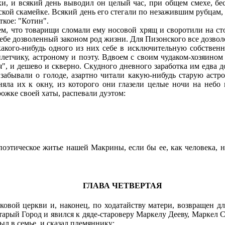
и, и всякий день выводил он целый час, при общем смехе, б
кой скамейке. Всякий день его стегали по незажившим рубцам, и
ткое: "Котин".
 что товарищи сломали ему носовой хрящ и своротили на стор
себе дозволенный законом род жизни. Для Пизонского все дозв
 какого-нибудь одного из них себе в исключительную собствен
летчику, астроному и поэту. Вдвоем с своим чудаком-хозяином
я", и дешево и скверно. Скудного дневного заработка им едва 
 забывали о голоде, азартно читали какую-нибудь старую аст
яла их к окну, из которого они глазели целые ночи на небо 
рожке своей хаты, распевали дуэтом:
оэтическое житье нашей Макрины, если бы ее, как человека, н
ГЛАВА ЧЕТВЕРТАЯ
ой церкви и, наконец, по ходатайству матери, возвращен дл
Старый Город и явился к дяде-староверу Mapкелу Дееву, Маркел 
 был в семье, и сказал племяннику: