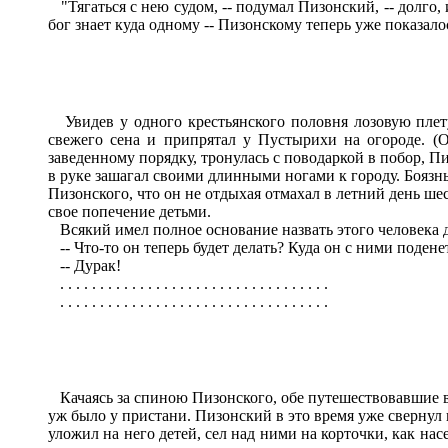
"Тягаться с нею судом, -- подумал Пизонский, -- долго, и
бог знает куда одному -- Пизонскому теперь уже показал
Увидев у одного крестьянского половня лозовую плетуш
свежего сена и припрятал у Пустырихи на огороде. (О
заведенному порядку, тронулась с поводаркой в побор, П
в руке зашагал своими длинными ногами к городу. Боязнь 
Пизонского, что он не отдыхая отмахал в летний день шес
свое попечение детьми.
Всякий имел полное основание назвать этого человека 
-- Что-то он теперь будет делать? Куда он с ними подене
-- Дурак!
. . . . . . . . . . . . . . . . . . . . . . . . . . . . . . . . . .
. . . . . . . . . . . . . . . . . . . . . . . . . . . . . . . . . .
Качаясь за спиною Пизонского, обе путешествовавшие в п
уж было у пристани. Пизонский в это время уже свернул 
уложил на него детей, сел над ними на корточки, как нас