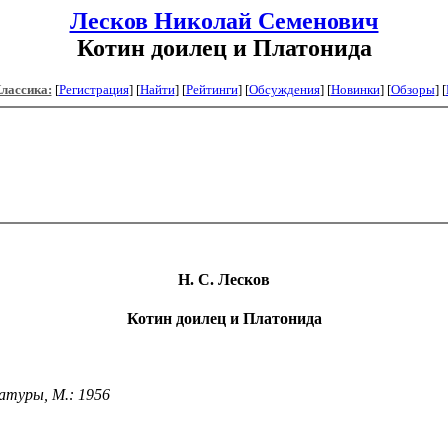
Лесков Николай Семенович
Котин доилец и Платонида
Классика:
[
Регистрация
]
[
Найти
] [
Рейтинги
] [
Обсуждения
] [
Новинки
] [
Обзоры
] [
Н.
С. Лесков
Котин доилец и Платонида
атуры, М.: 1956