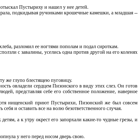
 отыскал Пустыриху и нашел у нее детей.
грала, подкидывая ручонками крошечные камешки, а младшая --
леба, разломил ее ногтями пополам и подал сироткам.
олзли с завалины, уселись одна против другой на его коленях
 ту же глупо блестящею пуговицу.
сть овладели сердцем Пизонского в виду этих слез. Он готов
и людей, представляя себе его собственное положение, наверное
 хотя нищенский приют Пустырихи, Пизонский же был совсем
ь себя и оставить все на волю безответственного случая.
тям, а к утру окрест его запорхали какие-то чудные грезы, и
опнула у него перед носом дверь свою.