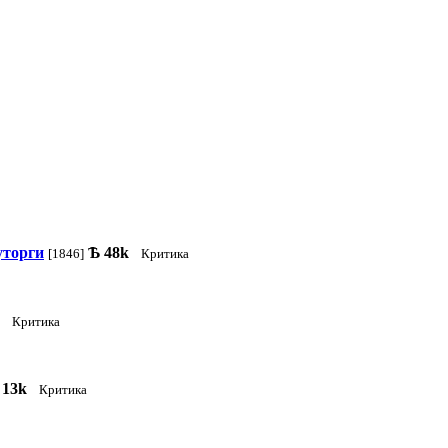
уторги
Ѣ
48k
[1846]
Критика
Критика
13k
Критика