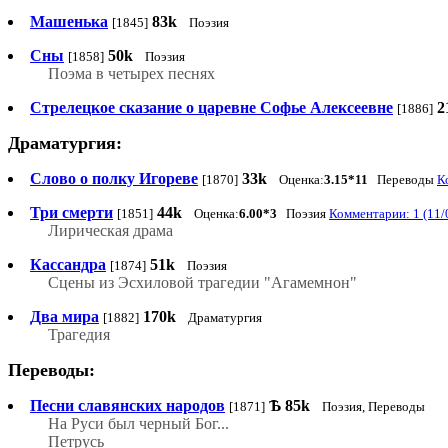
Машенька
83k
[1845]
Поэзия
Сны
50k
[1858]
Поэзия
Поэма в четырех песнях
Стрелецкое сказание о царевне Софье Алексеевне
2
[1886]
Драматургия:
Слово о полку Игореве
33k
[1870]
Оценка:
3.15*11
Переводы
К
Три смерти
44k
[1851]
Оценка:
6.00*3
Поэзия
Комментарии: 1 (11/
Лирическая драма
Кассандра
51k
[1874]
Поэзия
Сцены из Эсхиловой трагедии "Агамемнон"
Два мира
170k
[1882]
Драматургия
Трагедия
Переводы:
Песни славянских народов
Ѣ
85k
[1871]
Поэзия, Переводы
На Руси был черный Бог...
Петрусь