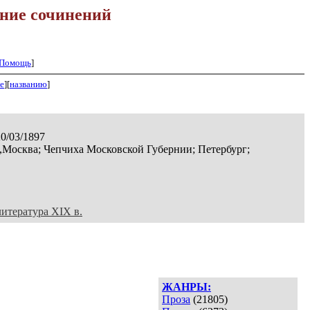
ние сочинений
Помощь
]
е
][
названию
]
20/03/1897
,Москва; Чепчиха Московской Губернии; Петербург;
литература XIX в.
ЖАНРЫ:
Проза
(21805)