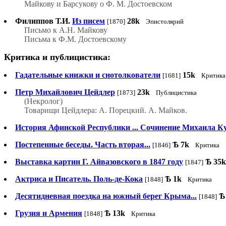
Майкову и Барсукову о Ф. М. Достоевском
Филиппов Т.И.
Из писем
28k
[1870]
Эпистолярий
Письмо к А.Н. Майкову
Письма к Ф.М. Достоевскому
Критика и публицистика:
Гадательные книжки и снотолкователи
15k
[1681]
Критика
Петр Михайлович Цейдлер
23k
[1873]
Публицистика
(Некролог)
Товарищи Цейдлера: А. Порецкий. А. Майков.
История Афинской Республики ... Сочинение Михаила К
Постепенные беседы. Часть вторая...
Ѣ
7k
[1846]
Критика
Выставка картин Г. Айвазовского в 1847 году
Ѣ
35k
[1847]
Актриса и Писатель. Поль-де-Кока
Ѣ
1k
[1848]
Критика
Десятидневная поездка на южный берег Крыма...
Ѣ
[1848]
Грузия и Армения
Ѣ
13k
[1848]
Критика