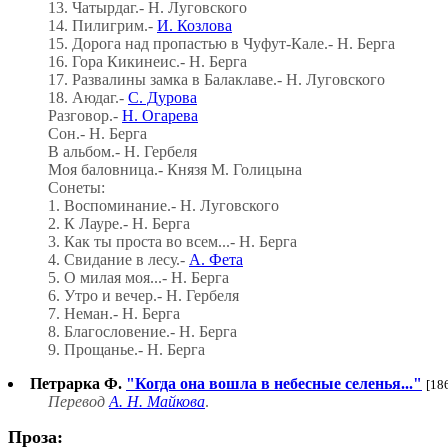
13. Чатырдаг.- Н. Луговского
14. Пилигрим.-
И. Козлова
15. Дорога над пропастью в Чуфут-Кале.- Н. Берга
16. Гора Кикинеис.- Н. Берга
17. Развалины замка в Балаклаве.- Н. Луговского
18. Аюдаг.-
С. Дурова
Разговор.-
Н. Огарева
Сон.- Н. Берга
В альбом.- Н. Гербеля
Моя баловница.- Князя М. Голицына
Сонеты:
1. Воспоминание.- Н. Луговского
2. К Лауре.- Н. Берга
3. Как ты проста во всем...- Н. Берга
4. Свидание в лесу.-
А. Фета
5. О милая моя...- Н. Берга
6. Утро и вечер.- Н. Гербеля
7. Неман.- Н. Берга
8. Благословение.- Н. Берга
9. Прощанье.- Н. Берга
Петрарка Ф.
"Когда она вошла в небесные селенья..."
[18
Перевод
А. Н. Майкова
.
Проза: