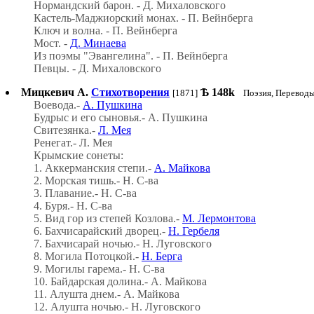
Нормандский барон. - Д. Михаловского
Кастель-Маджиорский монах. - П. Вейнберга
Ключ и волна. - П. Вейнберга
Мост. -
Д. Минаева
Из поэмы "Эвангелина". - П. Вейнберга
Певцы. - Д. Михаловского
Мицкевич А.
Стихотворения
Ѣ
148k
[1871]
Поэзия, Перевод
Воевода.-
А. Пушкина
Будрыс и его сыновья.- А. Пушкина
Свитезянка.-
Л. Мея
Ренегат.- Л. Мея
Крымские сонеты:
1. Аккерманския степи.-
А. Майкова
2. Морская тишь.- H. С-ва
3. Плавание.- H. С-ва
4. Буря.- H. С-ва
5. Вид гор из степей Козлова.-
М. Лермонтова
6. Бахчисарайский дворец.-
Н. Гербеля
7. Бахчисарай ночью.- Н. Луговского
8. Могила Потоцкой.-
Н. Берга
9. Могилы гарема.- Н. С-ва
10. Байдарская долина.- А. Майкова
11. Алушта днем.- А. Майкова
12. Алушта ночью.- Н. Луговского