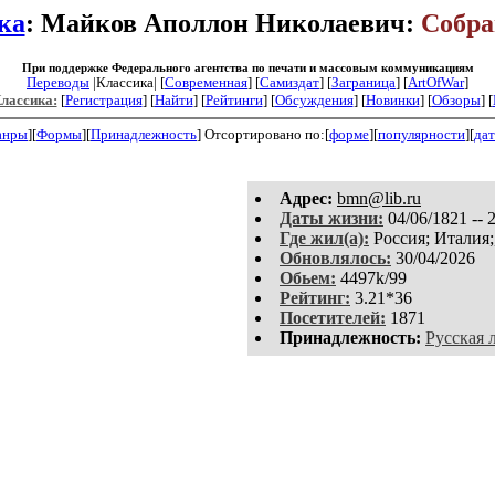
ка
: Майков Аполлон Николаевич:
Собра
При поддержке Федерального агентства по печати и массовым коммуникациям
Переводы
|Классика| [
Современная
] [
Самиздат
] [
Заграница
] [
ArtOfWar
]
Классика:
[
Регистрация
]
[
Найти
] [
Рейтинги
] [
Обсуждения
] [
Новинки
] [
Обзоры
] [
анры
][
Формы
][
Принадлежность
]
Отсортировано по:[
форме
][
популярности
][
дат
Aдpeс:
bmn@lib.ru
Даты жизни:
04/06/1821 -- 
Где жил(а):
Россия; Италия;
Обновлялось:
30/04/2026
Обьем:
4497k/99
Рейтинг:
3.21*36
Посетителей:
1871
Принадлежность:
Русская 