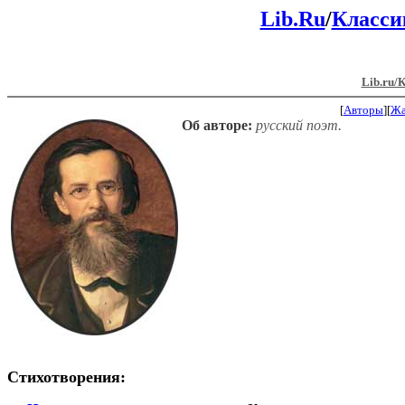
Lib.Ru
/
Класси
Lib.ru/
[
Авторы
][
Ж
Об авторе:
русский поэт.
Стихотворения: