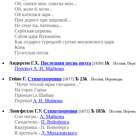
Ой, сынки мои, соколы мои...
Ой, коли б, коли...
Ой катилася заря...
При дороге при широкой...
Не секи ты, батюшка...
Сербская церковь
Сабля царя Вукашина
Как отдарил турецкий султан московского царя
Конь
Гуситская песня
Андерсен Г.Х.
Последняя песнь поэта
1k
[1830]
Поэзия, Пер
Перевод А. Н. Майкова
.
Гейне Г.
Стихотворения
Ѣ
23k
[1877]
Поэзия, Переводы
"Ночи теплой мрак гвоздики..."
На горах Гарца
Принцесса Шабаш
Перевод
А. Н. Майкова
.
Лонгфелло Г.У.
Стихотворения
Ѣ
185k
[1875]
Поэзия, Перев
Сон негра.-
А. Майкова
Свидетели.-
П. Вейнберга
Кватронка.- П. Вейнберга
В арсенале.-
Д. Михаловского