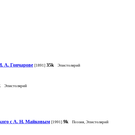
. А. Гончарове
35k
[1891]
Эпистолярий
k
Эпистолярий
ского с А. Н. Майковым
9k
[1991]
Поэзия, Эпистолярий