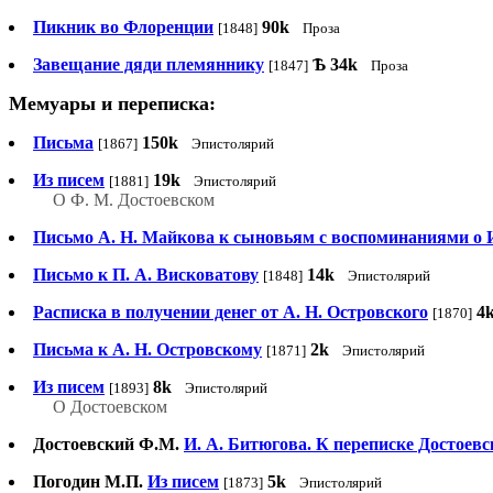
Пикник во Флоренции
90k
[1848]
Проза
Завещание дяди племяннику
Ѣ
34k
[1847]
Проза
Мемуары и переписка:
Письма
150k
[1867]
Эпистолярий
Из писем
19k
[1881]
Эпистолярий
О Ф. М. Достоевском
Письмо А. Н. Майкова к сыновьям с воспоминаниями о И
Письмо к П. А. Висковатову
14k
[1848]
Эпистолярий
Расписка в получении денег от А. Н. Островского
4
[1870]
Письма к А. Н. Островскому
2k
[1871]
Эпистолярий
Из писем
8k
[1893]
Эпистолярий
О Достоевском
Достоевский Ф.М.
И. А. Битюгова. К переписке Достоев
Погодин М.П.
Из писем
5k
[1873]
Эпистолярий