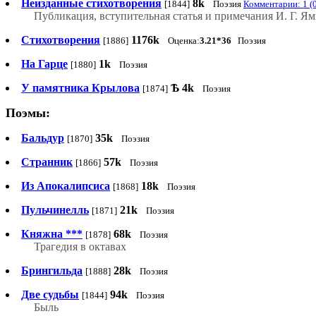
Неизданные стихотворения
8k
[1844]
Поэзия
Комментарии: 1 (
Публикация, вступительная статья и примечания И. Г. Я
Стихотворения
1176k
[1886]
Оценка:
3.21*36
Поэзия
На Гарце
1k
[1880]
Поэзия
У памятника Крылова
Ѣ
4k
[1874]
Поэзия
Поэмы:
Бальдур
35k
[1870]
Поэзия
Странник
57k
[1866]
Поэзия
Из Апокалипсиса
18k
[1868]
Поэзия
Пульчинелль
21k
[1871]
Поэзия
Княжна ***
68k
[1878]
Поэзия
Трагедия в октавах
Брингильда
28k
[1888]
Поэзия
Две судьбы
94k
[1844]
Поэзия
Быль