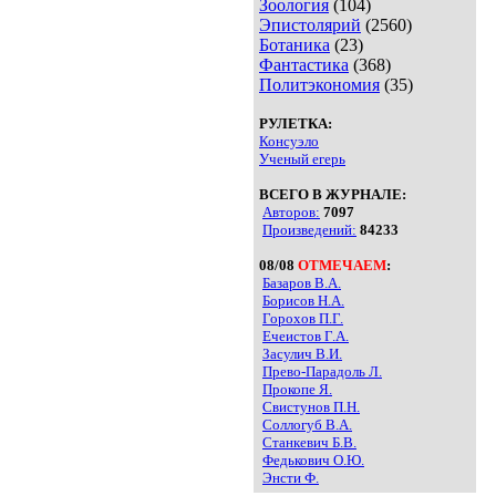
Зоология
(104)
Эпистолярий
(2560)
Ботаника
(23)
Фантастика
(368)
Политэкономия
(35)
РУЛЕТКА:
Консуэло
Ученый егерь
ВСЕГО В ЖУРНАЛЕ:
Авторов:
7097
Произведений:
84233
08/08
ОТМЕЧАЕМ
:
Базаров В.А.
Борисов Н.А.
Горохов П.Г.
Ечеистов Г.А.
Засулич В.И.
Прево-Парадоль Л.
Прокопе Я.
Свистунов П.Н.
Соллогуб В.А.
Станкевич Б.В.
Федькович О.Ю.
Энсти Ф.