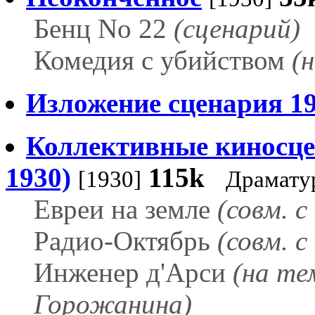
Бенц No 22
(сценарий)
Комедия с убийством
(
Изложение сценария 19
Коллективные киносце
1930)
115k
[1930]
Драмату
Евреи на земле
(совм. с
Радио-Октябрь
(совм. с
Инженер д'Арси
(на те
Горожанина)