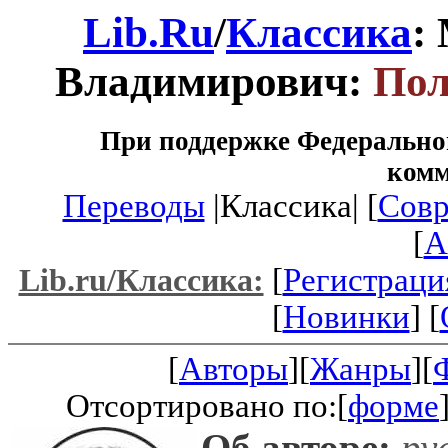
Lib.Ru
/
Классика
:
Владимирович:
Пол
При поддержке Федеральног
ком
Переводы
|Классика| [
Совр
[
A
[
Регистраци
Lib.ru/Классика:
[
Новинки
] [
[
Авторы
][
Жанры
][
Отсортировано по:[
форме
Об авторе:
рус