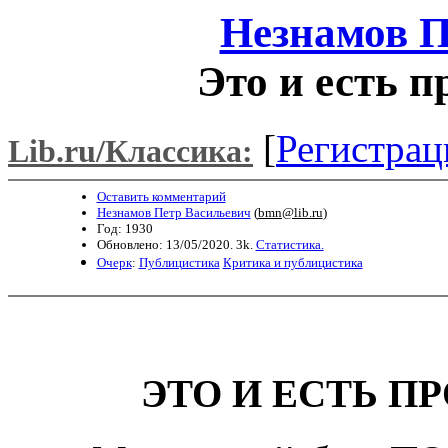
Незнамов П
Это и есть 
[
Регистрац
Lib.ru/Классика:
Оставить комментарий
Незнамов Петр Васильевич
(
bmn@lib.ru
)
Год: 1930
Обновлено: 13/05/2020. 3k.
Статистика.
Очерк
:
Публицистика
Критика и публицистика
ЭТО И ЕСТЬ П