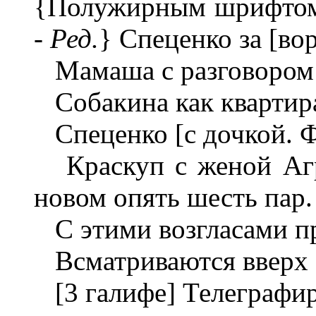
{Полужирным шрифтом 
-
Ред.
} Спеценко за [в
Мамаша с разговором 
Собакина как квартира?
Спеценко [с дочкой. Ф
Краскуп с женой Агра
новом опять шесть пар.
С этими возгласами п
Всматриваются вверх з
[3 галифе] Телеграфир