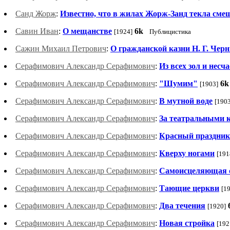
Санд Жорж
:
Известно, что в жилах Жорж-Занд текла смеш
Савин Иван
:
О мещанстве
6k
[1924]
Публицистика
Сажин Михаил Петрович
:
О гражданской казни Н. Г. Че
Серафимович Александр Серафимович
:
Из всех зол и несча
Серафимович Александр Серафимович
:
"Шумим"
6k
[1903]
Серафимович Александр Серафимович
:
В мутной воде
[1903
Серафимович Александр Серафимович
:
За театральными 
Серафимович Александр Серафимович
:
Красный праздник
Серафимович Александр Серафимович
:
Кверху ногами
[191
Серафимович Александр Серафимович
:
Самоисцеляющая 
Серафимович Александр Серафимович
:
Тающие церкви
[1
Серафимович Александр Серафимович
:
Два течения
[1920]
Серафимович Александр Серафимович
:
Новая стройка
[192