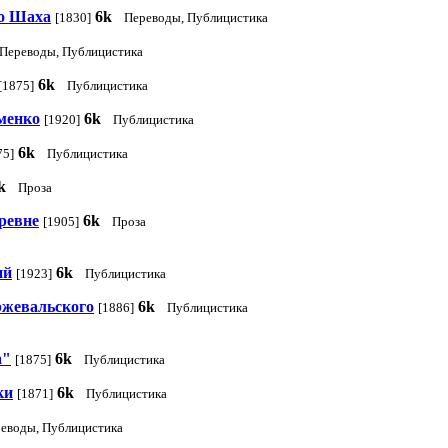
го Шаха
6k
[1830]
Переводы, Публицистика
Переводы, Публицистика
6k
[1875]
Публицистика
менко
6k
[1920]
Публицистика
6k
75]
Публицистика
k
Проза
ревне
6k
[1905]
Проза
ий
6k
[1923]
Публицистика
ржевальского
6k
[1886]
Публицистика
а"
6k
[1875]
Публицистика
ки
6k
[1871]
Публицистика
реводы, Публицистика