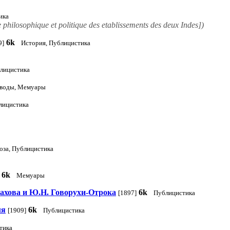
ика
losophique et politique des etablissements des deux Indes])
6k
9]
История, Публицистика
лицистика
воды, Мемуары
лицистика
оза, Публицистика
6k
Мемуары
ахова и Ю.Н. Говорухи-Отрока
6k
[1897]
Публицистика
ля
6k
[1909]
Публицистика
тика