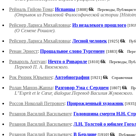
Рейналь Гийом-Тома
:
Испанцы
6k
[1808]
Переводы, Публицист
(Отрывок из Реналевой Философической истории [Histoire phi
Рейснер Лариса Михайловна
:
Из недалекого прошлого
[191
(О Семене Рошале).
Рейснер Лариса Михайловна
:
Лесной человек
6k
[1925]
Пуб
Ренан Эрнест
:
Прощальное слово Тургеневу
6k
[1883]
Пере
Ривароль Антуан
:
Нечто о Ривароле
6k
[1810]
Переводы, Пуб
Перевод П. А. Вяземского.
Рок Рюрик Юрьевич
:
Автобиография
6k
[1921]
Справочная
Ролан Манон-Жанна
:
Разговор Ума с Сердцем
6k
[1807]
Пр
L"Esprit et le Cœur, dialogue.Перевод Василия Жуковского.
Россов Николай Петрович
:
Прирожденный художник
[1935]
Розанов Василий Васильевич
:
Годовщина смерти Н.Н. Стр
Розанов Василий Васильевич
:
Л.Н. Толстой о юбилее Гого
Розанов Василий Васильевич
:
В Берлине
6k
[1910]
Публицис