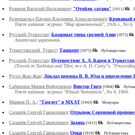
Розанов Василий Васильевич
:
"Отойди, сатана"
6k
[1911]
Розеншильд-Паулин Владимир Александрович
:
Кровавый к
Текст издания: журнал "Мир приключений", 1926 г., No 6.
Русский-Туркестан
:
Базарные типы средней Азии
6k
[1875]
Азиатский цирюльник.
Туркестанский_Турист
:
Ташкент
6k
[1875]
Публицистика
Русский-Туркестан
:
Путешествие А. Д. Карея в Туркестан
(Travels in Turkistan and Tibet, m-r А. D. Carey"s. "Proceedin
Руссо Жан-Жак
:
Доклад цензора В. В. Юза и определение 
Сабинина Мария Войцеховна
:
Виктор Гюго
6k
[1904]
Публи
Текст издания: журнал "Юный Читатель", No 4, 1904.
Марков П. А.
:
"Гамлет" в МХАТ
6k
[1943]
Мемуары
Саларёв Сергей Гаврилович
:
Отрывок Сореновой пропове
Саларёв Сергей Гаврилович
:
Задача
6k
[1815]
Публицистика
Саларёв Сергей Гаврилович
:
Очки
6k
[1818]
Публицистика