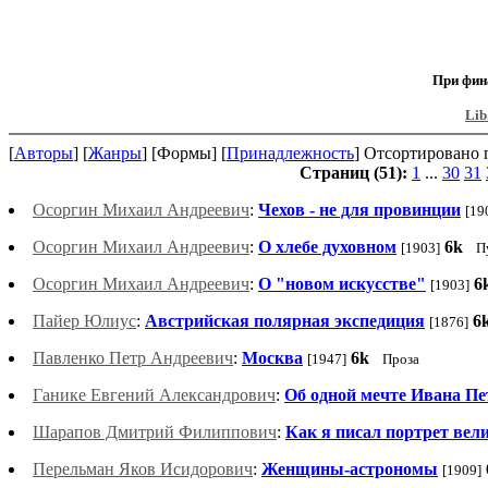
При фин
Lib
[
Авторы
] [
Жанры
] [Формы] [
Принадлежность
] Отсортировано п
Страниц (51):
1
...
30
31
Осоргин Михаил Андреевич
:
Чехов - не для провинции
[19
Осоргин Михаил Андреевич
:
О хлебе духовном
6k
[1903]
П
Осоргин Михаил Андреевич
:
О "новом искусстве"
6
[1903]
Пайер Юлиус
:
Австрийская полярная экспедиция
6
[1876]
Павленко Петр Андреевич
:
Москва
6k
[1947]
Проза
Ганике Евгений Александрович
:
Об одной мечте Ивана П
Шарапов Дмитрий Филиппович
:
Как я писал портрет вели
Перельман Яков Исидорович
:
Женщины-астрономы
[1909]