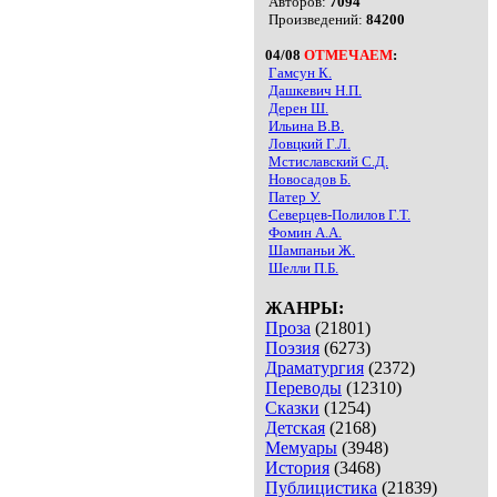
Авторов:
7094
Произведений:
84200
04/08
ОТМЕЧАЕМ
:
Гамсун К.
Дашкевич Н.П.
Дерен Ш.
Ильина В.В.
Ловцкий Г.Л.
Мстиславский С.Д.
Новосадов Б.
Патер У.
Северцев-Полилов Г.Т.
Фомин А.А.
Шампаньи Ж.
Шелли П.Б.
ЖАНРЫ:
Проза
(21801)
Поэзия
(6273)
Драматургия
(2372)
Переводы
(12310)
Сказки
(1254)
Детская
(2168)
Мемуары
(3948)
История
(3468)
Публицистика
(21839)