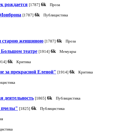
ек рождается
6k
[1787]
Проза
 Монброна
6k
[1787]
Публицистика
и старою женщиною
6k
[1787]
Проза
в Большом театре
6k
[1914]
Мемуары
6k
914]
Критика
не за прекрасной Еленой"
6k
[1914]
Критика
ицистика
я деятельность
6k
[1865]
Публицистика
й пчелы"
6k
[1825]
Публицистика
ия
цистика