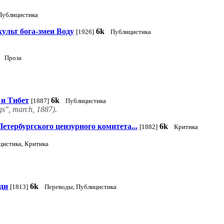
Публицистика
ульт бога-змеи Воду
6k
[1926]
Публицистика
Проза
 и Тибет
6k
[1887]
Публицистика
gs", march, 1887).
Петербургского цензурного комитета...
6k
[1882]
Критика
цистика, Критика
ди
6k
[1813]
Переводы, Публицистика