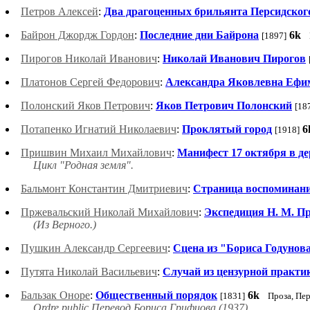
Петров Алексей
:
Два драгоценных брильянта Персидско
Байрон Джордж Гордон
:
Последние дни Байрона
6k
[1897]
Пирогов Николай Иванович
:
Николай Иванович Пирогов
Платонов Сергей Федорович
:
Александра Яковлевна Ефи
Полонский Яков Петрович
:
Яков Петрович Полонский
[18
Потапенко Игнатий Николаевич
:
Проклятый город
6
[1918]
Пришвин Михаил Михайлович
:
Манифест 17 октября в де
Цикл "Родная земля".
Бальмонт Константин Дмитриевич
:
Страница воспоминан
Пржевальский Николай Михайлович
:
Экспедиция Н. М. П
(Из Верного.)
Пушкин Александр Сергеевич
:
Сцена из "Бориса Годунов
Путята Николай Васильевич
:
Случай из цензурной практи
Бальзак Оноре
:
Общественный порядок
6k
[1831]
Проза, Пе
Ordre public.Перевод Бориса Грифцова (1937).