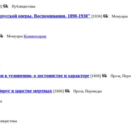
6k
3]
Публицистика
 русской оперы. Воспоминания. 1890-1930"
6k
[1936]
Мемуары
6k
Мемуары
Комментарии
ы
 к уединению, о достоинстве и характере
6k
[1808]
Проза, Пере
оруг в царстве мертвых
6k
[1806]
Проза, Переводы
ка
лицистика