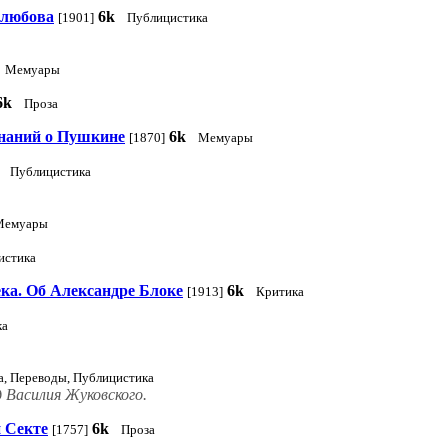
олюбова
6k
[1901]
Публицистика
Мемуары
6k
Проза
наний о Пушкине
6k
[1870]
Мемуары
Публицистика
Мемуары
истика
ка. Об Александре Блоке
6k
[1913]
Критика
ка
а, Переводы, Публицистика
вод Василия Жуковского.
 Секте
6k
[1757]
Проза