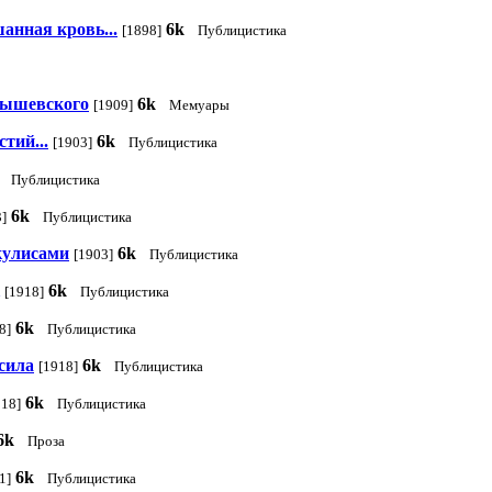
анная кровь...
6k
[1898]
Публицистика
рнышевского
6k
[1909]
Мемуары
стий...
6k
[1903]
Публицистика
Публицистика
6k
]
Публицистика
кулисами
6k
[1903]
Публицистика
6k
[1918]
Публицистика
6k
8]
Публицистика
сила
6k
[1918]
Публицистика
6k
918]
Публицистика
6k
Проза
6k
1]
Публицистика