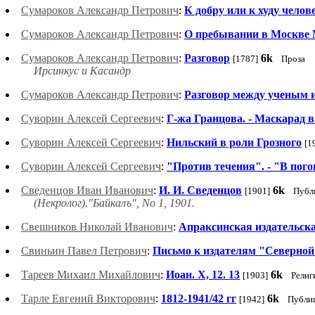
Сумароков Александр Петрович
:
К добру или к худу челов
Сумароков Александр Петрович
:
О пребывании в Москве
Сумароков Александр Петрович
:
Разговор
6k
[1787]
Проза
Ирсинкус и Касандр
Сумароков Александр Петрович
:
Разговор между ученым 
Суворин Алексей Сергеевич
:
Г-жа Гранцова. - Маскарад 
Суворин Алексей Сергеевич
:
Нильский в роли Грозного
[1
Суворин Алексей Сергеевич
:
"Против течения". - "В пого
Сведенцов Иван Иванович
:
И. И. Сведенцов
6k
[1901]
Публ
(Некролог)."Байкалъ", No 1, 1901.
Свешников Николай Иванович
:
Апраксинская издательска
Свиньин Павел Петрович
:
Письмо к издателям "Северно
Тареев Михаил Михайлович
:
Иоан. X, 12. 13
6k
[1903]
Религ
Тарле Евгений Викторович
:
1812-1941/42 гг
6k
[1942]
Публи