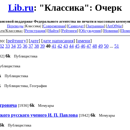
Lib.ru
: "Классика": Очерк
ансовой поддержке Федерального агентства по печати и массовым коммун
Переводы
|Классика| [
Современная
] [
Самиздат
] [
Заграница
] [
ArtOfWar
]
.ru/Классика:
[
Регистрация
] [
Найти
] [
Рейтинги
] [
Обсуждения
] [
Новинки
] [
Пом
о: [
рейтингу
] [
дате
] [
дате написания
] [
имени
]
32
33
34
35
36
37
38
39
40
41
42
43
44
45
46
47
48
49
50
...
51
6k
02]
Публицистика
ублицистика
k
Публицистика
k
Публицистика, География
етровича
6k
[1936]
Мемуары
кого русского ученого И. П. Павлова
6k
[1942]
Мемуары
6k
Публицистика