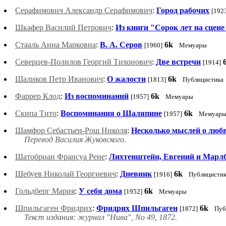
Серафимович Александр Серафимович
:
Город рабочих
[192
Шкафер Василий Петрович
:
Из книги "Сорок лет на сцене
Стааль Анна Марковна
:
В. А. Серов
6k
[1960]
Мемуары
Северцев-Полилов Георгий Тихонович
:
Две встречи
[1914]
Шаликов Петр Иванович
:
О жалости
6k
[1813]
Публицистика
Фаррер Клод
:
Из воспоминаний
6k
[1957]
Мемуары
Скипа Тито
:
Воспоминания о Шаляпине
6k
[1957]
Мемуар
Шамфор Себастьен-Рош Николя
:
Несколько мыслей о любви
Перевод Василия Жуковского.
Шатобриан Франсуа Рене
:
Лихтенштейн, Евгений и Марлб
Шебуев Николай Георгиевич
:
Дневник
6k
[1916]
Публицисти
Гольдберг Мария
:
У себя дома
6k
[1952]
Мемуары
Шпильгаген Фридрих
:
Фридрих Шпильгаген
6k
[1872]
Пуб
Текст издания: журнал "Нива", No 49, 1872.