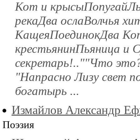
Кот и крысыПопугайЛь
рекаДва ослаВолчья х
КащеяПоединокДва Ко
крестьянинПьяница и 
секретарь!..""Что это?
"Напрасно Лизу свет по
богатырь ...
Измайлов Александр Е
Поэзия