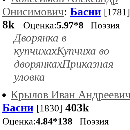
Онисимович
:
Басни
[1781]
8k
Оценка:
5.97*8
Поэзия
Дворянка в
купчихахКупчиха во
дворянкахПриказная
уловка
Крылов Иван Андрееви
Басни
403k
[1830]
Оценка:
4.84*138
Поэзия