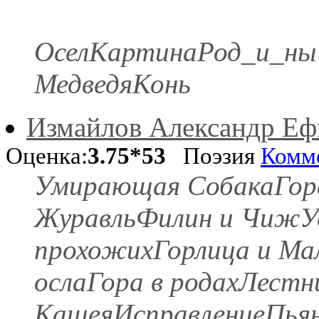
ОселКартинаРод_и_ныЧ
МедведяКонь
Измайлов Александр Е
Оценка:
3.75*53
Поэзия
Комм
Умирающая СобакаГора
ЖуравльФилин и ЧижУс
прохожихГорлица и Мал
ослаГора в родахЛест
КащеяИсправлениеПьян