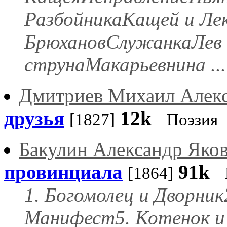
РазбойникаКащей и Ле
БрюхановСлужанкаЛев 
струнаМакарьевнина ...
Дмитриев Михаил Алек
друзья
12k
[1827]
Поэзия
Бакулин Александр Яко
провинциала
91k
[1864]
1. Богомолец и Дворник
Манифест5. Котенок и