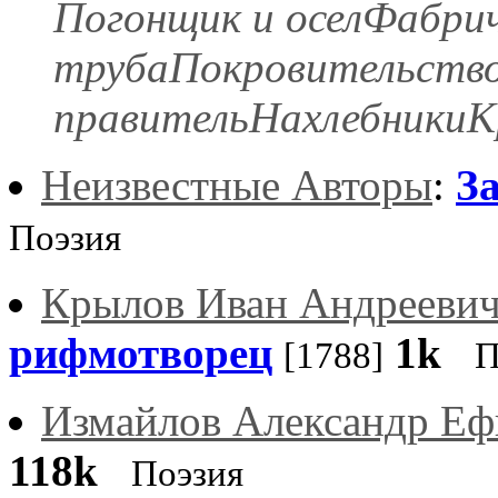
Погонщик и оселФабри
трубаПокровительств
правительНахлебникиК
Неизвестные Авторы
:
З
Поэзия
Крылов Иван Андрееви
рифмотворец
1k
[1788]
П
Измайлов Александр Е
118k
Поэзия