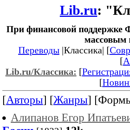
Lib.ru
: "К
При финансовой поддержке Ф
массовым 
Переводы
|Классика| [
Совр
[
A
[
Регистраци
Lib.ru/Классика:
[
Новин
[
Авторы
] [
Жанры
] [Формы
Алипанов Егор Ипатьев