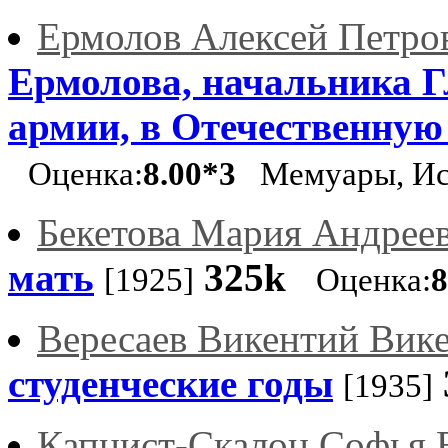
Ермолов Алексей Петро
Ермолова, начальника Г
армии, в Отечественную в
Оценка:
8.00*3
Мемуары, Ис
Бекетова Мария Андрее
мать
325k
[1925]
Оценка:
8
Вересаев Викентий Вик
студенческие годы
[1935]
Капнист-Скалон Софья 