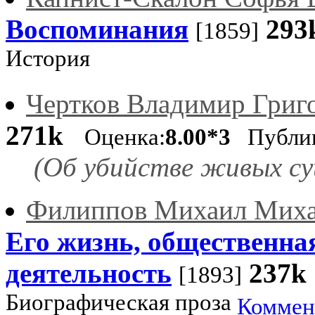
Воспоминания
293
[1859]
История
Чертков Владимир Григ
271k
Оценка:
8.00*3
Публиц
(Об убийстве живых су
Филиппов Михаил Мих
Его жизнь, общественна
деятельность
237k
[1893]
Биографическая проза
Коммен