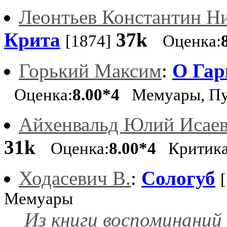
Леонтьев Константин Н
Крита
37k
[1874]
Оценка:
Горький Максим
:
О Гар
Оценка:
8.00*4
Мемуары, Пу
Айхенвальд Юлий Исае
31k
Оценка:
8.00*4
Критик
Ходасевич В.
:
Сологуб
Мемуары
Из книги воспоминаний