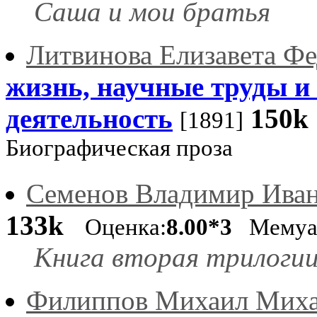
Саша и мои братья
Литвинова Елизавета Ф
жизнь, научные труды и
деятельность
150k
[1891]
Биографическая проза
Семенов Владимир Ива
133k
Оценка:
8.00*3
Мемуар
Книга вторая трилогии
Филиппов Михаил Мих