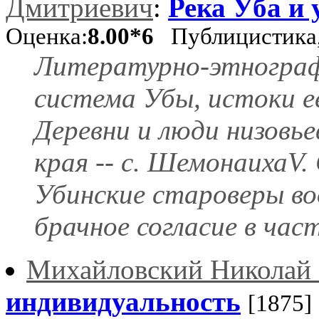
Дмитриевич
:
Река Уба и
Оценка:
8.00*6
Публицистика,
Литературно-этнографи
система Убы, истоки ее 
Деревни и люди низовь
края -- с. ШемонаихаV
Убинские староверы во
брачное согласие в част
Михайловский Николай 
индивидуальность
[1875]