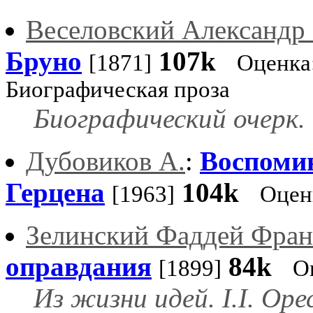
Веселовский Александр
Бруно
107k
[1871]
Оценка
Биографическая проза
Биографический очерк.
Дубовиков А.
:
Воспоми
Герцена
104k
[1963]
Оцен
Зелинский Фаддей Фран
оправдания
84k
[1899]
О
Из жизни идей. I.I. Ор