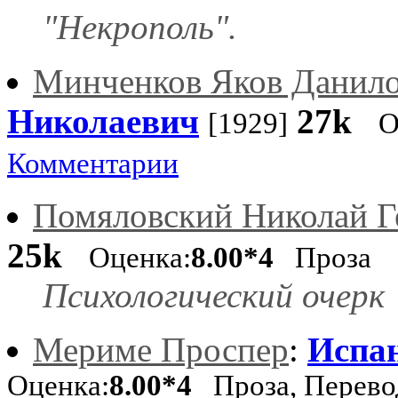
"Некрополь".
Минченков Яков Данил
Николаевич
27k
[1929]
О
Комментарии
Помяловский Николай Г
25k
Оценка:
8.00*4
Проза
Психологический очерк
Мериме Проспер
:
Испа
Оценка:
8.00*4
Проза, Перев