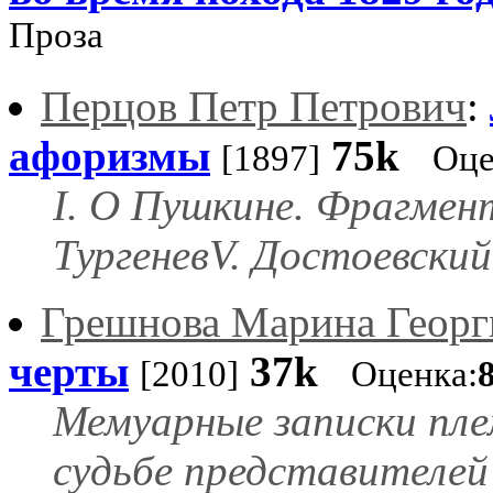
Проза
Перцов Петр Петрович
:
афоризмы
75k
[1897]
Оце
I. О Пушкине. Фрагмент
ТургеневV. Достоевский
Грешнова Марина Георг
черты
37k
[2010]
Оценка:
Мемуарные записки пле
судьбе представителей