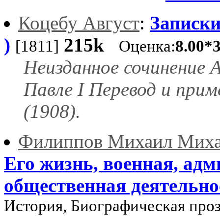
Коцебу Август
:
Записки
)
215k
[1811]
Оценка:
8.00*
Неизданное сочинение 
Павле I Перевод и прим
(1908).
Филиппов Михаил Мих
Его жизнь, военная, ад
общественная деятельно
История, Биографическая про