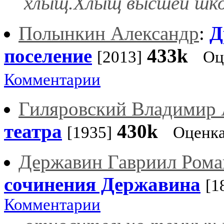
хлыщ.Хлыщ высшей шко
Полынкин Александр
:
Д
поселение
433k
[2013]
Оц
Комментарии
Гиляровский Владимир 
театра
430k
[1935]
Оценка
Державин Гавриил Рома
сочинения Державина
[1
Комментарии