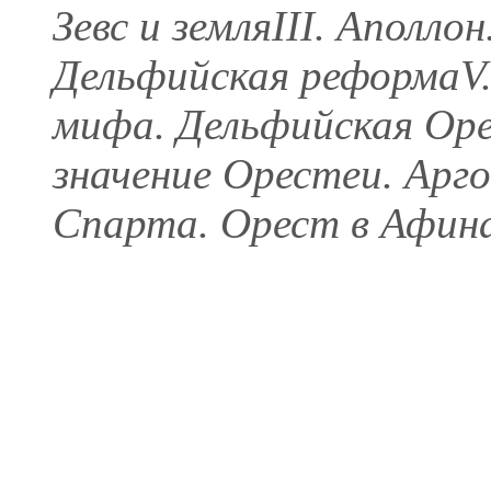
Зевс и земляIII. Аполло
Дельфийская реформаV.
мифа. Дельфийская Оре
значение Орестеи. Арг
Спарта. Орест в Афинах