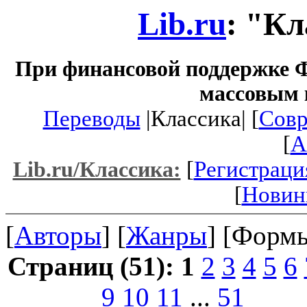
Lib.ru
: "К
При финансовой поддержке Ф
массовым 
Переводы
|Классика| [
Совр
[
A
[
Регистраци
Lib.ru/Классика:
[
Новин
[
Авторы
] [
Жанры
] [Формы
Страниц (51):
1
2
3
4
5
6
9
10
11
...
51