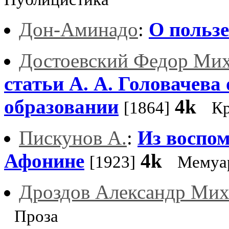
Дон-Аминадо
:
О польз
Достоевский Федор Ми
статьи А. А. Головачева
образовании
4k
[1864]
К
Пискунов А.
:
Из воспом
Афонине
4k
[1923]
Мемуа
Дроздов Александр Мих
Проза