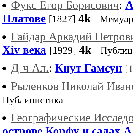
Фукс Егор Борисович
:
А
Платове
4k
[1827]
Мемуа
Гайдар Аркадий Петров
Xiv века
4k
[1929]
Публиц
Д-ч Ал.
:
Кнут Гамсун
[
Рыленков Николай Иван
Публицистика
Географические Исслед
острове Корфу и садах 