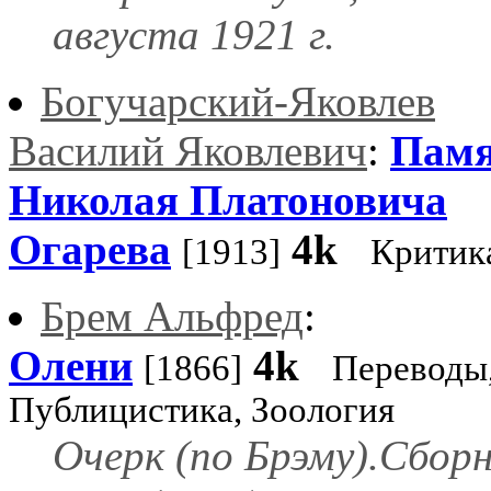
августа 1921 г.
Богучарский-Яковлев
Василий Яковлевич
:
Пам
Николая Платоновича
Огарева
4k
[1913]
Критик
Брем Альфред
:
Олени
4k
[1866]
Переводы
Публицистика, Зоология
Очерк (по Брэму).Сбор