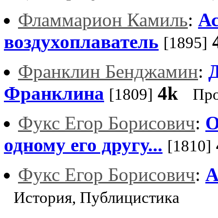
Фламмарион Камиль
:
А
воздухоплаватель
[1895]
Франклин Бенджамин
:
Д
Франклина
4k
[1809]
Про
Фукс Егор Борисович
:
О
одному его другу...
[1810]
Фукс Егор Борисович
:
А
История, Публицистика