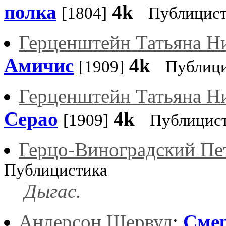
полка
4k
[1804]
Публицист
Герценштейн Татьяна Н
Амичис
4k
[1909]
Публици
Герценштейн Татьяна Н
Серао
4k
[1909]
Публицист
Герцо-Виноградский Пе
Публицистика
Дыгас.
Андерсон Шервуд
:
Смер