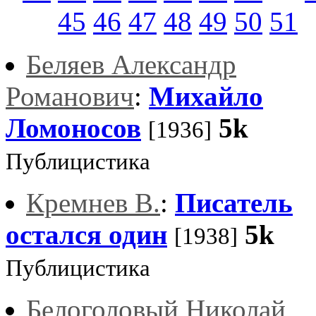
45
46
47
48
49
50
51
Беляев Александр
Романович
:
Михайло
Ломоносов
5k
[1936]
Публицистика
Кремнев В.
:
Писатель
остался один
5k
[1938]
Публицистика
Белоголовый Николай