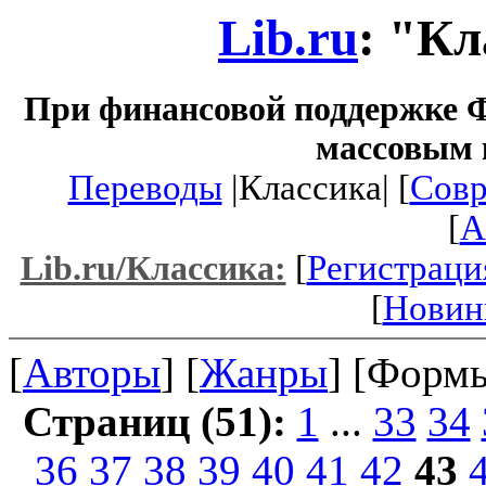
Lib.ru
: "К
При финансовой поддержке Ф
массовым 
Переводы
|Классика| [
Совр
[
A
[
Регистраци
Lib.ru/Классика:
[
Новин
[
Авторы
] [
Жанры
] [Формы
Страниц (51):
1
...
33
34
36
37
38
39
40
41
42
43