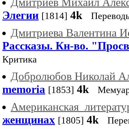
Дмитриев Михаил Алек
Элегии
4k
[1814]
Переводы
Дмитриева Валентина И
Рассказы. Кн-во. "Прос
Критика
Добролюбов Николай А
memoria
4k
[1853]
Мемуа
Американская_литерату
женщинах
4k
[1805]
Пере