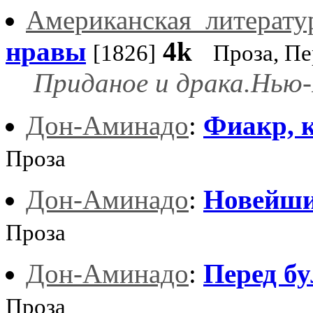
Американская_литерату
нравы
4k
[1826]
Проза, П
Приданое и драка.Нью-І
Дон-Аминадо
:
Фиакр, 
Проза
Дон-Аминадо
:
Новейши
Проза
Дон-Аминадо
:
Перед бу
Проза