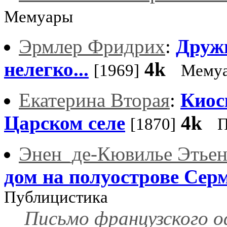
Мемуары
Эрмлер Фридрих
:
Друж
нелегко...
4k
[1969]
Мему
Екатерина Вторая
:
Киос
Царском селе
4k
[1870]
П
Энен_де-Кювилье Этье
дом на полуострове Сер
Публицистика
Письмо французского о