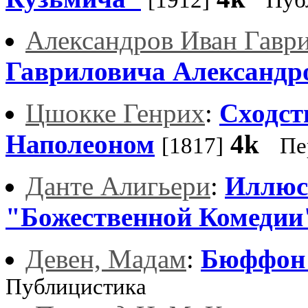
[1912]
Пуб
Александров Иван Гавр
Гавриловича Александр
Цшокке Генрих
:
Сходст
Наполеоном
4k
[1817]
Пе
Данте Алигьери
:
Иллюс
"Божественной Комедии
Девен, Мадам
:
Бюффон 
Публицистика