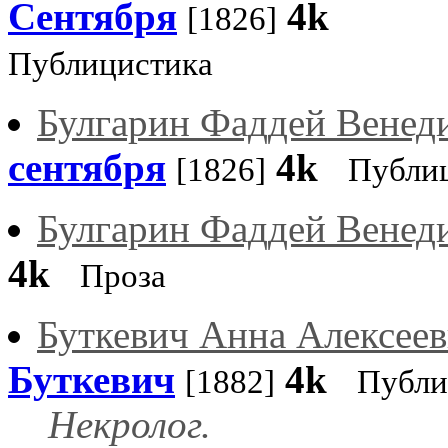
Сентября
4k
[1826]
Публицистика
Булгарин Фаддей Венед
сентября
4k
[1826]
Публи
Булгарин Фаддей Венед
4k
Проза
Буткевич Анна Алексеев
Буткевич
4k
[1882]
Публи
Некролог.