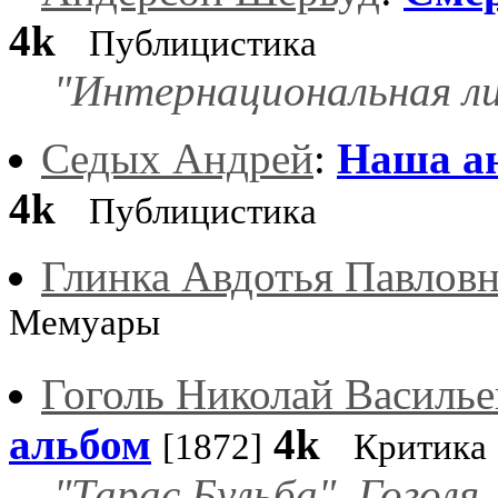
4k
Публицистика
"Интернациональная ли
Седых Андрей
:
Наша ан
4k
Публицистика
Глинка Авдотья Павлов
Мемуары
Гоголь Николай Василье
альбом
4k
[1872]
Критика
"Тарас Бульба". Гоголя.