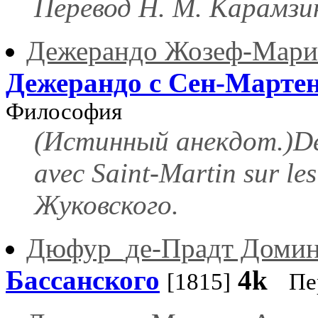
Перевод Н. М. Карамзи
Дежерандо Жозеф-Мари
Дежерандо с Сен-Марте
Философия
(Истинный анекдот.)Deg
avec Saint-Martin sur le
Жуковского.
Дюфур_де-Прадт Доми
Бассанского
4k
[1815]
Пе