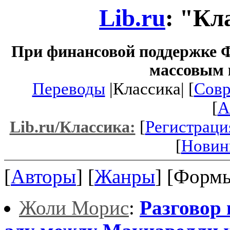
Lib.ru
: "Кл
При финансовой поддержке Ф
массовым 
Переводы
|Классика| [
Совр
[
A
[
Регистраци
Lib.ru/Классика:
[
Новин
[
Авторы
] [
Жанры
] [Формы
Жоли Морис
:
Разговор 