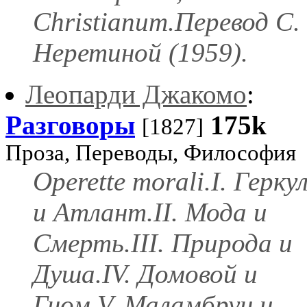
Christianum.Перевод С.
Неретиной (1959).
Леопарди Джакомо
:
Разговоры
175k
[1827]
Проза, Переводы, Философия
Operette morali.I. Герку
и Атлант.II. Мода и
Смерть.III. Природа и
Душа.IV. Домовой и
Гном.V. Маламбрун и