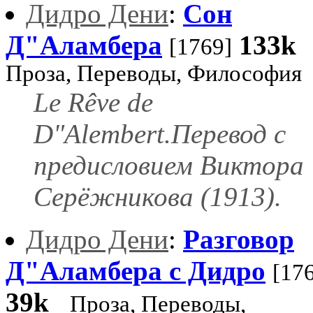
Дидро Дени
:
Сон
Д"Аламбера
133k
[1769]
Проза, Переводы, Философия
Le Rêve de
D"Alembert.Перевод с
предисловием Виктора
Серёжникова (1913).
Дидро Дени
:
Разговор
Д"Аламбера с Дидро
[17
39k
Проза, Переводы,