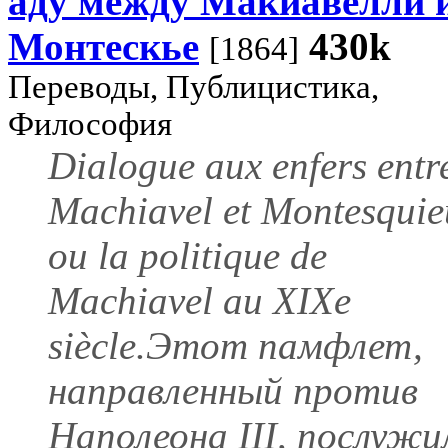
аду между Макиавелли 
Монтескье
430k
[1864]
Переводы, Публицистика,
Философия
Dialogue aux enfers entr
Machiavel et Montesquie
ou la politique de
Machiavel au XIXe
siècle.Этот памфлет,
направленный против
Наполеона III, послужи