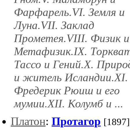
Фарфарель.VI. Земля и
Луна.VII. Заклад
Прометея.VIII. Физик и
Метафизик.IX. Торква
Тассо и Гений.X. Приро
и житель Исландии.XI.
Фредерик Рюиш и его
мумии.XII. Колумб и ...
Платон
:
Протагор
[1897]