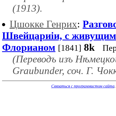
(1913).
Цшокке Генрих
:
Разгов
Швейцариіи, с живущим 
Флорианом
8k
[1841]
Пер
(Переводъ изъ Нѣмецко
Graubunder, соч. Г. Чо
Связаться с программистом сайта
.