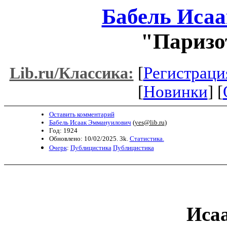
Бабель Иса
"Паризо
[
Регистраци
Lib.ru/Классика:
[
Новинки
] [
Оставить комментарий
Бабель Исаак Эммануилович
(
yes@lib.ru
)
Год: 1924
Обновлено: 10/02/2025. 3k.
Статистика.
Очерк
:
Публицистика
Публицистика
Иса