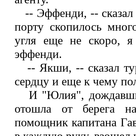
-- Эффенди, -- сказал 
порту скопилось мног
угля еще не скоро, я
эффенди.
-- Якши, -- сказал ту
сердцу и еще к чему пол
И "Юлия", дождавшис
отошла от берега на
помощник капитана Гав
в каждую руку, взошел 