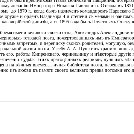
ода и былъ крестникомъ Павла Воиновича Нащокина; потерявъ о
ному желанію Императора Николая Павловича. Отсюда въ 1851 
мъ, до 1870 г., когда былъ назначенъ командиромъ Нарвскаго Г
отое оружіе и орденъ Владиміра 4-й степени съ мечами и бантомъ
й кавалерійской дивизіи, а съ 1895 года былъ Почетнымъ Опек
бремя имени великого своего отца, Александръ Александрович
е черновыхъ тетрадей поэта, пожертвованныхъ имъ въ Император
очнымъ запретомъ, и переписку своихъ родителей, могущую, без
адальной жизни поэта. У себя А. А. Пушкинъ хранилъ лишь дне
тъ его, работы Кипренскаго, чернильницу и нѣкоторые другіе 
езпеченіи судьбы этихъ драгоцѣнныхъ реликвій; лучшимъ мѣс
на на вѣчныя времена личная библіотека поэта, перешедшая в
именно изъ любви къ памяти своего великаго предка потомки его