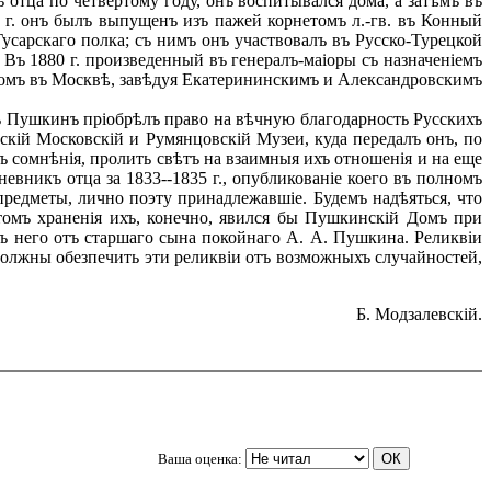
тца по четвертому году, онъ воспитывался дома, а затѣмъ въ
г. онъ былъ выпущенъ изъ пажей корнетомъ л.-гв. въ Конный
усарскаго полка; съ нимъ онъ участвовалъ въ Русско-Турецкой
. Въ 1880 г. произведенный въ генералъ-маіоры съ назначеніемъ
уномъ въ Москвѣ, завѣдуя Екатерининскимъ и Александровскимъ
ъ Пушкинъ пріобрѣлъ право на вѣчную благодарность Русскихъ
скій Московскій и Румянцовскій Музеи, куда передалъ онъ, по
ъ сомнѣнія, пролить свѣтъ на взаимныя ихъ отношенія и на еще
вникъ отца за 1833--1835 г., опубликованіе коего въ полномъ
предметы, лично поэту принадлежавшіе. Будемъ надѣяться, что
томъ храненія ихъ, конечно, явился бы Пушкинскій Домъ при
ъ него отъ старшаго сына покойнаго А. А. Пушкина. Реликвіи
 должны обезпечить эти реликвіи отъ возможныхъ случайностей,
Б. Модзалевскій.
Ваша оценка: