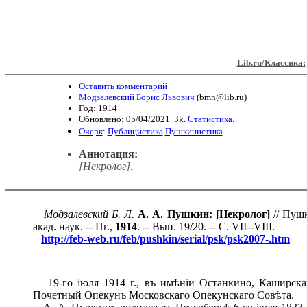
Lib.ru/Классика:
Оставить комментарий
Модзалевский Борис Львович
(
bmn@lib.ru
)
Год: 1914
Обновлено: 05/04/2021. 3k.
Статистика.
Очерк
:
Публицистика
Пушкинистика
Аннотация:
[Некролог].
Модзалевский Б. Л.
А. А. Пушкин: [Некролог]
// Пушк
акад. наук. -- Пг.,
1914
. -- Вып. 19/20. -- С. VII--VIII.
http://feb-web.ru/feb/pushkin/serial/psk/psk2007-.htm
19-го іюля 1914 г., въ имѣніи Останкино, Каширскаго
Почетный Опекунъ Московскаго Опекунскаго Совѣта.