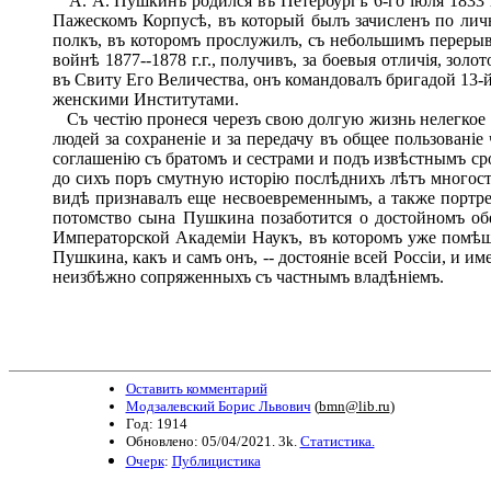
А. А. Пушкинъ родился въ Петербургѣ 6-го іюля 1833 г
Пажескомъ Корпусѣ, въ который былъ зачисленъ по лич
полкъ, въ которомъ прослужилъ, съ небольшимъ перерыво
войнѣ 1877--1878 г.г., получивъ, за боевыя отличія, зол
въ Свиту Его Величества, онъ командовалъ бригадой 13-
женскими Институтами.
Съ честію пронеся черезъ свою долгую жизнь нелегкое 
людей за сохраненіе и за передачу въ общее пользовані
соглашенію съ братомъ и сестрами и подъ извѣстнымъ ср
до сихъ поръ смутную исторію послѣднихъ лѣтъ многостр
видѣ признавалъ еще несвоевременнымъ, а также портре
потомство сына Пушкина позаботится о достойномъ об
Императорской Академіи Наукъ, въ которомъ уже помѣще
Пушкина, какъ и самъ онъ, -- достояніе всей Россіи, и 
неизбѣжно сопряженныхъ съ частнымъ владѣніемъ.
Оставить комментарий
Модзалевский Борис Львович
(
bmn@lib.ru
)
Год: 1914
Обновлено: 05/04/2021. 3k.
Статистика.
Очерк
:
Публицистика