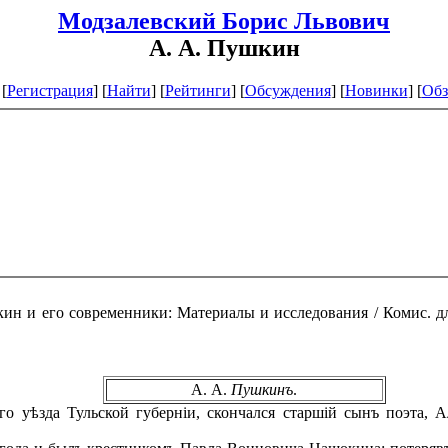
Модзалевский Борис Львович
А. А. Пушкин
[
Регистрация
]
[
Найти
] [
Рейтинги
] [
Обсуждения
] [
Новинки
] [
Обз
ин и его современники: Материалы и исследования / Комис. дл
А. А.
Пушкинъ
.
 уѣзда Тульской губерніи, скончался старшій сынъ поэта, А