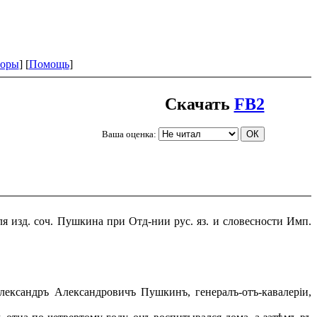
оры
] [
Помощь
]
Скачать
FB2
Ваша оценка:
я изд. соч. Пушкина при Отд-нии рус. яз. и словесности Имп.
лександръ Александровичъ Пушкинъ, генералъ-отъ-кавалеріи,