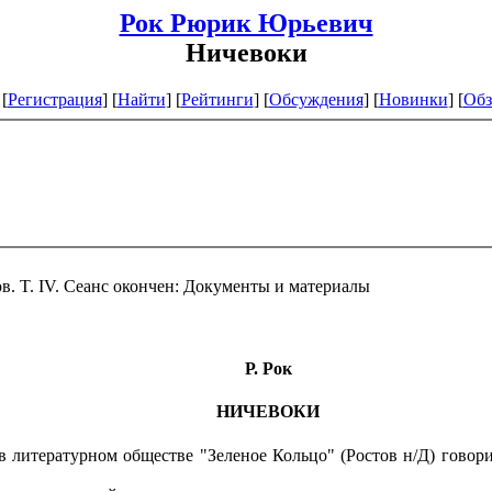
Рок Рюрик Юрьевич
Ничевоки
[
Регистрация
]
[
Найти
] [
Рейтинги
] [
Обсуждения
] [
Новинки
] [
Обз
. T. IV. Сеанс окончен: Документы и материалы
Р. Рок
НИЧЕВОКИ
в литературном обществе "Зеленое Кольцо" (Ростов н/Д) говор