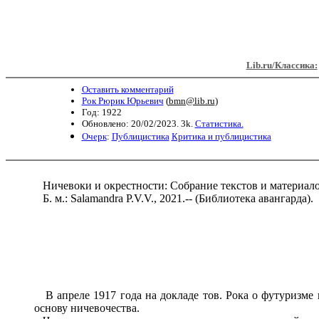
Lib.ru/Классика:
Оставить комментарий
Рок Рюрик Юрьевич
(
bmn@lib.ru
)
Год: 1922
Обновлено: 20/02/2023. 3k.
Статистика.
Очерк
:
Публицистика
Критика и публицистика
Ничевоки и окрестности: Собрание текстов и материалов
Б. м.: Salamandra P.V.V., 2021.-- (Библиотека авангарда).
В апреле 1917 года на докладе тов. Рока о футуризме 
основу ничевочества.