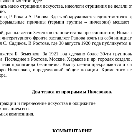
вященных этой идее.
ть идею отрицания искусства, идеологи отрицания не делали 
ию.
ова, Р. Рока и А. Ранова. Здесь обнаруживается единство точек 
формальные причины (термин группы -- ничевоки) мешают о
ой, распыляется: Земенков становится экспрессионистом; Николае
литературного фронта заставляет Ранова взять на себя инициа
 С. Садиков. В Ростове, где 30 августа 1920 года публикуется 
ется Б. Земенков. За 1921 год сделано более 30-ти групповы
а. Последнее в Ростове, Москве, Харькове и др. городах создал
ная пропаганда бесполезна. Выступления прекращаются и си
юро Ничевоков, определяющий общие позиции. Кроме того ве
ера.
Два тезиса из программы Ничевоков.
тракции и перенесение искусства в общежитие.
рованием его.
ьная композиция.
КОММЕНТАРИИ