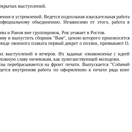
открытых выступлений.
зрения и устремлений. Ведется подпольная изыскательная работа
фициальному объединению. Независимо от этого, работа в
ва и Ранов вне группировок, Рок уезжает в Ростов.
тиву и выпустить сборник "Вам", ценою которого произносится
в виде оконного плаката первый декрет о поэзии, примыкают О.
х выступлений и вечеров. Их заданья: ознакомленье с идеей
о ложную славу ничевокам, как хулиганствующей молодежи.
лы перебрасываются на фронт печати. Выпускается "Собачий
дется внутренняя работа по оформлению к печати ряда книг