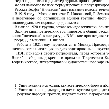
Через год появился ряд литературных произведений пос
Желая наиболее полнее формулировать и популяризирова
Рассказ Теффи "Ничевоки" дает название новому течен
В 1919 году в Москве встреча: Е. Николаевой, Б. Земенк
и переговоры об организации единой группы. Чисто 
индивидуальном порядке продолжается.
В начале 1920 г. группа, оставаясь идеологически близк
Засилье ряда поэтических группировок и общий раскол 
слово "ничевоки" в литературе. В Москве присоединяется
Эрберг, Д. Уманский, В. Филов.
Работа в 1921 году переносится в Москву. Присоединя
ничевочества и агитация по дискредитированью искусств
НЭП приводит своего потребителя, перед которым уст
Ящик" -- сборник декретов и приказов Творческого Б
теоретического, литературнаго и художественного характ
1. Уничтожение искусства, как эстетических форм в абс
2. Уничтожение предыдущего нам искусства дискредити
Средства: пародия, гротеск, издевательство, парадоксал