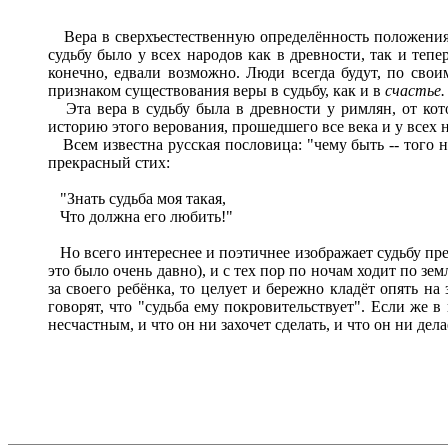
Вера в сверхъестественную определённость положения
судьбу было у всех народов как в древности, так и тепе
конечно, едвали возможно. Люди всегда будут, по сво
признаком существования веры в судьбу, как и в
счастье
Эта вера в судьбу была в древности у римлян, от кот
историю этого верования, прошедшего все века и у всех 
Всем известна русская пословица: "чему быть -- того не
прекрасный стих:
"Знать судьба моя такая,
Что должна его любить!"
Но всего интереснее и поэтичнее изображает судьбу пред
это было очень давно), и с тех пор по ночам ходит по зе
за своего ребёнка, то целует и бережно кладёт опять н
говорят, что "судьба ему покровительствует". Если же в
несчастным, и что он ни захочет сделать, и что он ни дел