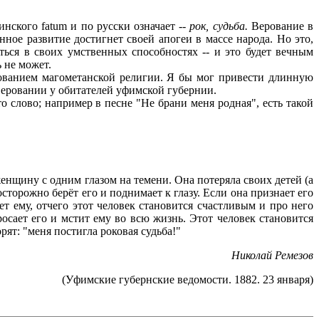
инского fatum и по русски означает --
рок, судьба.
Верование в
енное развитие достигнет своей апогеи в массе народа. Но это,
ься в своих умственных способностях -- и это будет вечным
ь не может.
нованием магометанской религии. Я бы мог привести длинную
 веровании у обитателей уфимской губернии.
то слово; например в песне "Не брани меня родная", есть такой
енщину с одним глазом на темени. Она потеряла своих детей (а
сторожно берёт его и поднимает к глазу. Если она признает его
ет ему, отчего этот человек становится счастливым и про него
росает его и мстит ему во всю жизнь. Этот человек становится
орят: "меня постигла роковая судьба!"
Николай Ремезов
(Уфимские губернские ведомости. 1882. 23 января)