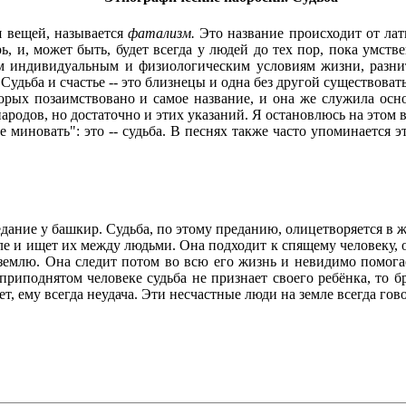
 вещей, называется
фатализм.
Это название происходит от лат
рь, и, может быть, будет всегда у людей до тех пор, пока умств
им индивидуальным и физиологическим условиям жизни, разнит
.
Судьба и счастье -- это близнецы и одна без другой существоват
орых позаимствовано и самое название, и она же служила ос
народов, но достаточно и этих указаний. Я остановлюсь на этом
 миновать": это -- судьба. В песнях также часто упоминается э
ание у башкир. Судьба, по этому преданию, олицетворяется в ж
мле и ищет их между людьми. Она подходит к спящему человеку, о
а землю. Она следит потом во всю его жизнь и невидимо помога
 приподнятом человеке судьба не признает своего ребёнка, то б
ает, ему всегда неудача. Эти несчастные люди на земле всегда гов