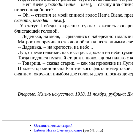
-- Herr Biene [
Господин Бине
--
нем
.], -- слышу я за сп
ничего подобного?..
-- Oh, -- ответил за моей спиной голос Herr'a Biene, презр
сказать, негодяй
--
нем
.].
У статуи Победы в красных сукнах зажглись фонари.
блистающей головой.
-- Дяденька, на меня, -- срывались с набережной мальчи
Матрос поворачивал стекло и обливал нестерпимым све
-- Дяденька, -- на крепость, на небо...
Луч, стремительный, как выстрел, дрожал на небе тума
Тогда подошел пузатый старик в шоколадном пальто с кот
-- Товарищ, -- сказал старик, -- как мы приезжие из Луги
Прожектор миноносца Балтийского флота номер такой-то
сиянием, окружил нимбом две головы двух плоских доче
Впервые: Жизнь искусства. 1918, 11 ноября, рубрика: Дн
Оставить комментарий
Бабель Исаак Эммануилович
(
yes@lib.ru
)