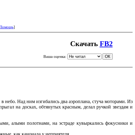
Помощь
]
Скачать
FB2
Ваша оценка:
в небо. Над ним изгибались два аэроплана, стуча моторами. Из
ыгал на досках, обтянутых красным, делал ручкой звездам и
ми, алыми полотнами, на эстраде кувыркались фокусники и
жные, как канонада у неприятеля.