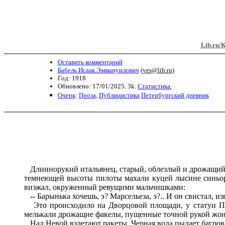
Lib.ru/
Оставить комментарий
Бабель Исаак Эммануилович
(
yes@lib.ru
)
Год: 1918
Обновлено: 17/01/2025. 3k.
Статистика.
Очерк
:
Проза
,
Публицистика
Петербургский дневник
Длиннорукий итальянец, старый, облезлый и дрожащий от 
темнеющей высоты пилоты махали куцей лысине синьора
визжал, окруженный ревущими мальчишками:
-- Барынька хочешь, э? Марсельеза, э?.. И он свистал, из
Это происходило на Дворцовой площади, у статуи По
мелькали дрожащие факелы, пущенные точной рукой жон
Над Невой взлетают ракеты. Черная вода пылает багровы