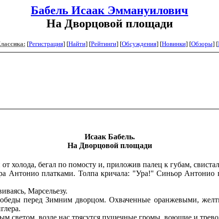
Бабель Исаак Эммануилович
На Дворцовой площади
Классика:
[
Регистрация
]
[
Найти
] [
Рейтинги
] [
Обсуждения
] [
Новинки
] [
Обзоры
] [
И
саак
Бабель.
На Дворцовой площади
холода, бегал по помосту и, приложив палец к губам, свистал 
 Антонио платками. Толпа кричала: "Ура!" Синьор Антонио пр
виваясь, Марсельезу.
беды перед Зимним дворцом. Охваченные оранжевыми, желты
глера.
м светом, возле нас трясутся пушечные громы, воющие и трево