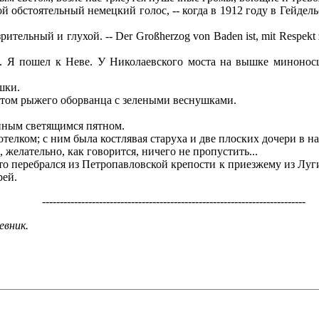
иной обстоятельный немецкий голос, -- когда в 1912 году в Гейд
ительный и глухой. -- Der Großherzog von Baden ist, mit Respekt z
 Я пошел к Неве. У Николаевского моста на вышке миноносца
шки.
том рыжего оборванца с зелеными веснушками.
нным светящимся пятном.
елком; с ним была костлявая старуха и две плоских дочери в на
, желательно, как говорится, ничего не пропустить...
 перебрался из Петропавловской крепости к приезжему из Луги
рей.
--------------------------------------------------------------------------
евник.