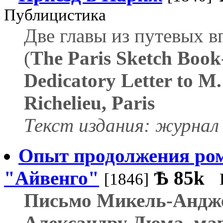
Публицистика
Две главы из путевых в
(
The Paris Sketch Book
Dedicatory Letter to M. A
Richelieu, Paris
Текст издания: журнал 
Опыт продолжения ром
"Айвенго"
Ѣ
85k
[1846]
Письмо Микель-Андж
Александру Дюма, мар