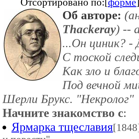
Отсортировано по:[
форме
Об авторе:
(ан
Thackeray
) --
...Он циник? -
С тоской след
Как зло и благ
Под вечной ми
Шерли Брукс. "Некролог"
Начните знакомство с
:
Ярмарка тщеславия
[1848