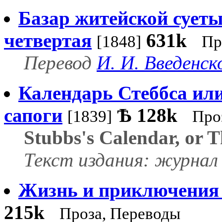
Базар житейской суеты
четвертая
631k
[1848]
Пр
Перевод
И. И. Введенск
Календарь Стеббса ил
сапоги
Ѣ
128k
[1839]
Про
Stubbs's Calendar, or T
Текст издания: журнал 
Жизнь и приключения 
215k
Проза, Переводы