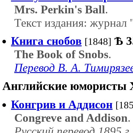
Mrs. Perkin's Ball
.
Текст издания: журнал 
Книга снобов
Ѣ
3
[1848]
The Book of Snobs
.
Перевод В. А. Тимирязе
Английские юмористы X
Конгрив и Аддисон
[18
Congreve and Addison
.
Русский перевод 1895 г.