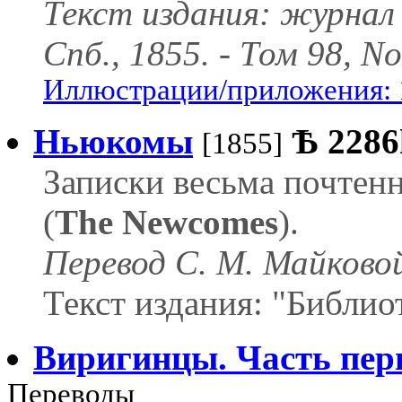
Текст издания: журнал
Спб., 1855. - Том 98, N
Иллюстрации/приложения: 
Ньюкомы
Ѣ
2286
[1855]
Записки весьма почтенн
(
The Newcomes
).
Перевод С. М. Майково
Текст издания: "Библиот
Виригинцы. Часть пер
Переводы