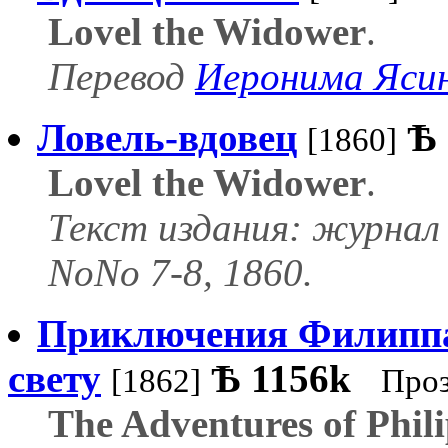
Lovel the Widower
.
Перевод
Иеронима Ясин
Ловель-вдовец
Ѣ
[1860]
Lovel the Widower
.
Текст издания: журнал
NoNo 7-8, 1860.
Приключения Филиппа 
свету
Ѣ
1156k
[1862]
Проз
The Adventures of Phil