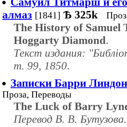
Самуил Титмарш и его
алмаз
Ѣ
325k
[1841]
Проз
The History of Samuel 
Hoggarty Diamond
.
Текст издания: "Библіот
т. 99, 1850
.
Записки Барри Линдон
Проза, Переводы
The Luck of Barry Lyn
Перевод В. В. Бутузова.