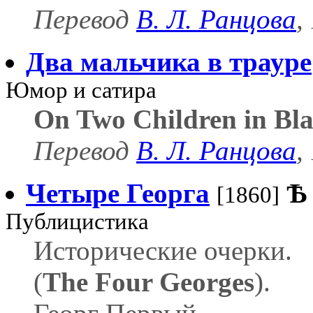
Перевод
В. Л. Ранцова
,
Два мальчика в трауре
Юмор и сатира
On Two Children in Bl
Перевод
В. Л. Ранцова
,
Четыре Георга
Ѣ
[1860]
Публицистика
Исторические очерки.
(
The Four Georges
).