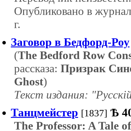
Опубликовано в журнал
г.
Заговор в Бедфорд-Роу
(
The Bedford Row Cons
рассказа:
Призрак Сине
Ghost
)
Текст издания: "Русскі
Танцмейстер
Ѣ
4
[1837]
The Professor: A Tale o