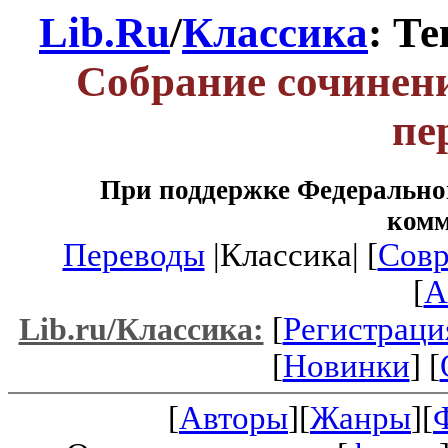
Lib.Ru
/
Классика
: Т
Собрание сочинени
пе
При поддержке Федеральног
ком
Переводы
|Классика| [
Совр
[
A
[
Регистраци
Lib.ru/Классика:
[
Новинки
] [
[
Авторы
][
Жанры
][