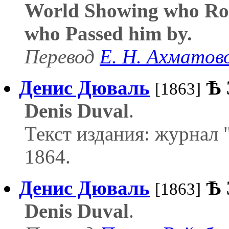
World Showing who Ro
who Passed him by.
Перевод
Е. Н. Ахматов
Дениc Дюваль
Ѣ
[1863]
Denis Duval
.
Текст издания: журнал 
1864.
Дениc Дюваль
Ѣ
[1863]
Denis Duval
.