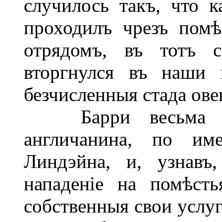
случилось такъ, что к
проходилъ чрезъ пом
отрядомъ, въ тотъ с
вторгнулся въ наши 
безчисленныя стада овец
Барри весьма рад
англичанина, по им
Линдэйна, и, узнавъ
нападеніе на помѣст
собственныя свои услуг