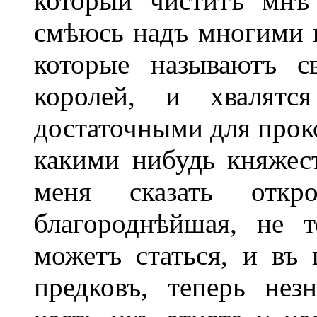
который чиститъ мнѣ
смѣюсь надъ многими и
которые называютъ с
королей, и хвалятс
достаточными для проко
какими нибудь княжест
меня сказать откр
благороднѣйшая, не т
можетъ статься, и въ
предковъ, теперь нез