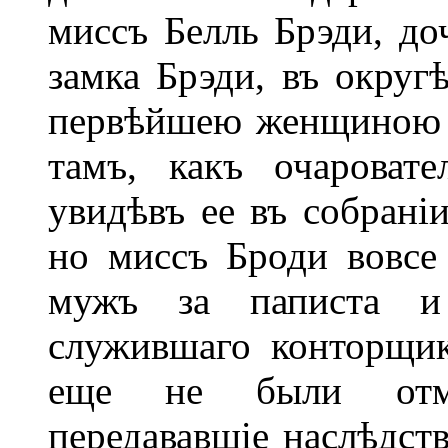
миссъ Белль Брэди, доч
замка Брэди, въ округ
первѣйшею женщиною в
тамъ, какъ очароват
увидѣвъ ее въ собраніи
но миссъ Броди вовсе
мужъ за паписта и
служившаго конторщик
еще не были отмѣ
передававшіе наслѣдств