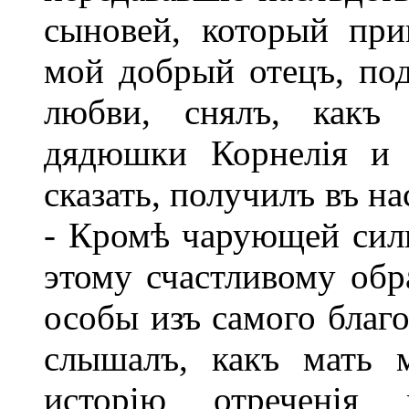
сыновей, который при
мой добрый отецъ, под
любви, снялъ, какъ 
дядюшки Корнелія и 
сказать, получилъ въ н
- Кромѣ чарующей силы
этому счастливому обр
особы изъ самого благ
слышалъ, какъ мать 
исторію отреченія