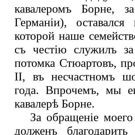
кавалеромъ Борне, з
Германіи), оставался
которой наше семейств
съ честію служилъ за
потомка Стюартовъ, пр
II, въ несчастномъ ш
года. Впрочемъ, мы 
кавалерѣ Борне.
За обращеніе моего о
долженъ благодарить