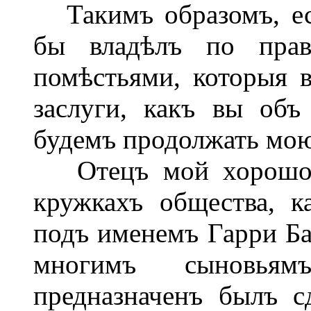
Такимъ образомъ, ес
бы владѣлъ по прав
помѣстьями, которыя в
заслуги, какъ вы об
будемъ продолжать мо
Отецъ мой хорошо б
кружкахъ общества, к
подъ именемъ Гарри Ба
многимъ сыновьям
предназначенъ былъ с