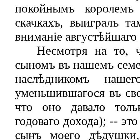
покойнымъ королемъ 
скачкахъ, выигралъ т
вниманіе августѣйшаго 
Несмотря на то, чт
сыномъ въ нашемъ семей
наслѣдникомъ нашег
уменьшившагося въ сво
что оно давало толь
годоваго дохода); -- эт
сынъ моего дѣдушки,