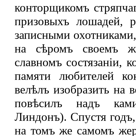
конторщикомъ стряпчаг
призовыхъ лошадей, р
записными охотниками,
на сѣромъ своемъ ж
славномъ состязаніи, к
памяти любителей ко
велѣлъ изобразить на 
повѣсилъ надъ кам
Линдонъ). Спустя годъ,
на томъ же самомъ жер