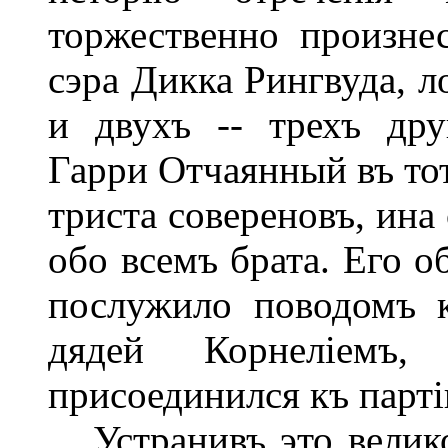
торжественно произне
сэра Дикка Рингвуда, л
и двухъ -- трехъ дру
Гарри Отчаянный въ тот
триста совереновъ, ин
обо всемъ брата. Его о
послужило поводомъ 
дядей Корнеліемъ,
присоединился къ парт
Устранивъ это великое