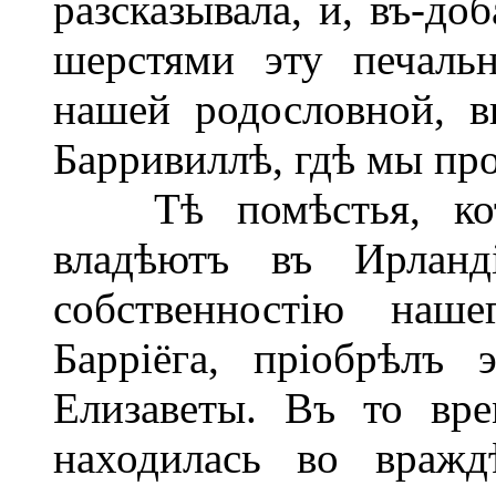
разсказывала, и, въ-д
шерстями эту печаль
нашей родословной, в
Барривиллѣ, гдѣ мы пр
Тѣ помѣстья, кото
владѣютъ въ Ирланд
собственностію наш
Барріёга, пріобрѣлъ 
Елизаветы. Въ то вр
находилась во вражд