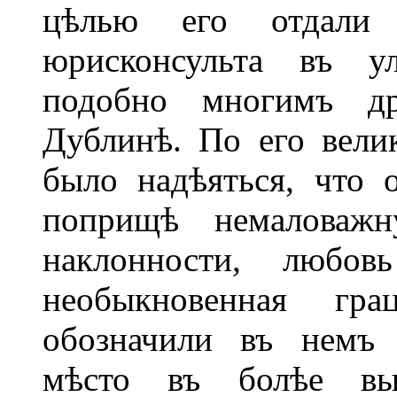
цѣлью его отдали 
юрисконсульта въ ул
подобно многимъ др
Дублинѣ. По его вели
было надѣяться, что 
поприщѣ немаловажн
наклонности, любов
необыкновенная гр
обозначили въ немъ 
мѣсто въ болѣе вы