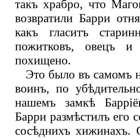
такъ храбро, что Маг
возвратили Барри отн
какъ гласитъ старин
пожитковъ, овецъ и 
похищено.
Это было въ самомъ н
воинъ, по убѣдительн
нашемъ замкѣ Барріё
Барри размѣстилъ его с
сосѣднихъ хижинахъ. 