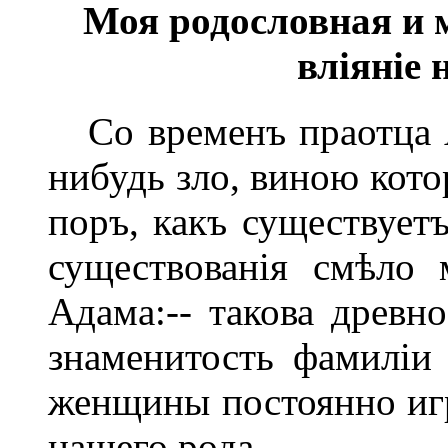
Моя родословная и 
вліяніе 
Со временъ праотца А
нибудь зло, виною кото
поръ, какъ существуетъ
существованія смѣло
Адама:-- такова древно
знаменитость фамиліи 
женщины постоянно игр
нашего рода.