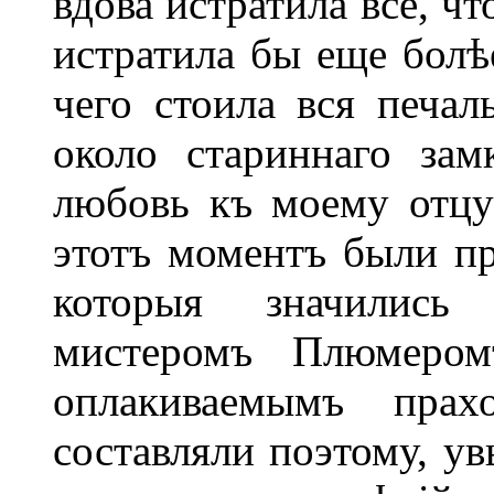
вдова истратила все, чт
истратила бы еще болѣе
чего стоила вся печал
около стариннаго зам
любовь къ моему отцу
этотъ моментъ были п
которыя значились
мистеромъ Плюмером
оплакиваемымъ пра
составляли поэтому, ув