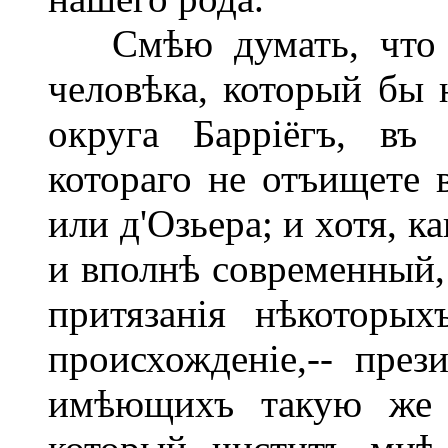
Смѣю думать, что в
человѣка, который бы 
округа Барріёгъ, въ
котораго не отъищете 
или д'Озьера; и хотя, 
и вполнѣ современный,
притязанія нѣкоторы
происхожденіе,-- през
имѣющихъ такую же р