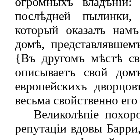
огромныхъ владѣній:
послѣдней пылинки, 
который оказалъ нам
домѣ, представлявшем
{Въ другомъ мѣстѣ св
описываетъ свой дом
европейскихъ дворцов
весьма свойственно его
Великолѣпіе похорон
репутаціи вдовы Барри