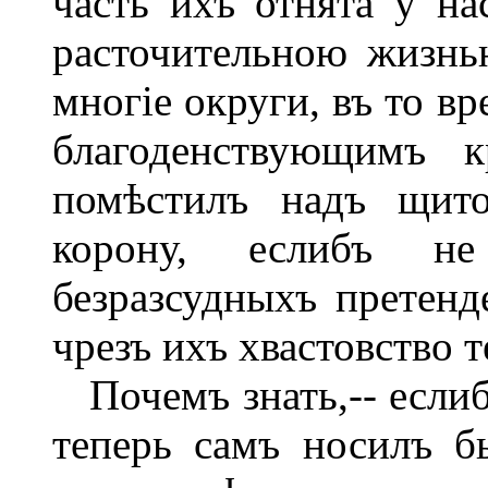
часть ихъ отнята у на
расточительною жизн
многіе округи, въ то в
благоденствующимъ 
помѣстилъ надъ щито
корону, еслибъ н
безразсудныхъ претенде
чрезъ ихъ хвастовство 
Почемъ знать,-- еслиб
теперь самъ носилъ б