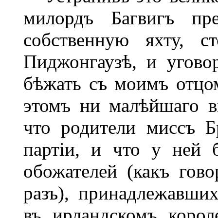
милордъ Багвигъ пр
собственную яхту, с
Пиджонгаузѣ, и угово
бѣжать съ моимъ отцо
этомъ ни малѣйшаго вн
что родители миссъ Б
партіи, и что у ней 
обожателей (какъ гов
разъ), принадлежавши
въ ирландскомъ корол