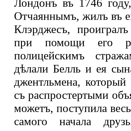
Лондонъ въ 1746 году
Отчаяннымъ, жилъ въ е
Клэрджесъ, проигралъ
при помощи его ра
полицейскимъ стража
дѣлали Белль и ея сы
джентльмена, который
съ распростертыми объ
можетъ, поступила весь
самого начала друз