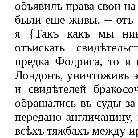
объявилъ права свои на
были еще живы, -- отъ
я {Такъ какъ мы ник
отъискать свидѣтель
предка Фодрига, то я 
Лондонъ, уничтоживъ э
и свидѣтелей бракосоч
обращались въ суды за
передано англичанину, 
всѣхъ тяжбахъ между и