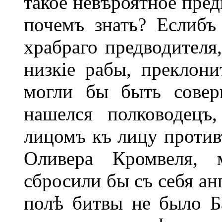
такое невѣроятное пред
почемъ знать? Еслибъ
храбраго предводителя,
низкіе рабы, преклони
могли бы быть совер
нашелся полководецъ
лицомъ къ лицу противъ
Оливера Кромвеля, 
сбросили бы съ себя анг
полѣ битвы не было Б