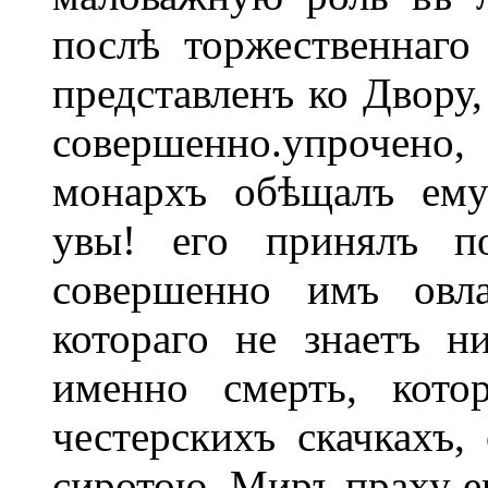
послѣ торжественнаго
представленъ ко Двору,
совершенно.упрочен
монархъ обѣщалъ ему 
увы! его принялъ по
совершенно имъ овла
котораго не знаетъ ни
именно смерть, кото
честерскихъ скачкахъ
сиротою. Миръ праху ег