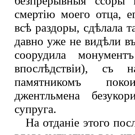
безпрерывныя ссоры
смертію моего отца, е
всѣ раздоры, сдѣлала 
давно уже не видѣли въ
соорудила монумент
впослѣдствіи), съ 
памятникомъ поко
джентльмена безуко
супруга.
На отданіе этого пос