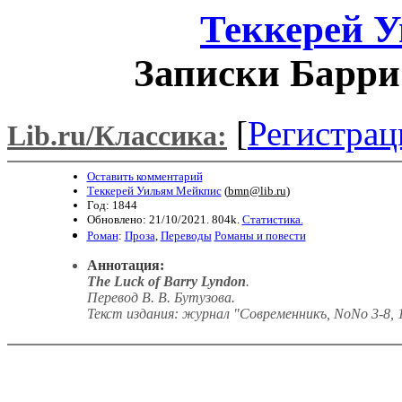
Теккерей 
Записки Барри
[
Регистрац
Lib.ru/Классика:
Оставить комментарий
Теккерей Уильям Мейкпис
(
bmn@lib.ru
)
Год: 1844
Обновлено: 21/10/2021. 804k.
Статистика.
Роман
:
Проза
,
Переводы
Романы и повести
Аннотация:
The Luck of Barry Lyndon
.
Перевод В. В. Бутузова.
Текст издания: журнал "Современникъ, NoNo 3-8, 