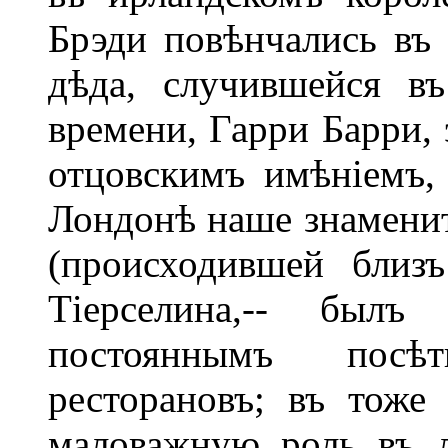
Брэди повѣнчались въ 
дѣда, случившейся в
времени, Гарри Барри, 
отцовскимъ имѣніемъ,
Лондонѣ наше знаменит
(происходившей близ
Тіерселина,-- был
постояннымъ посѣ
ресторановъ; въ тоже
маловажную роль въ 