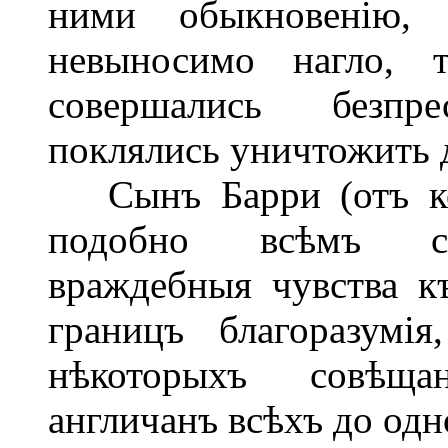
ними обыкновенію, 
невыносимо нагло, 
совершались безпр
поклялись уничтожить 
Сынъ Барри (отъ кот
подобно всѣмъ сво
враждебныя чувства к
границъ благоразумі
нѣкоторыхъ совѣща
англичанъ всѣхъ до одн