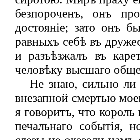
безпороченъ, онъ пр
достояніе; зато онъ 
равныхъ себѣ въ друже
и разъѣзжалъ въ каре
человѣку высшаго обще
Не знаю, сильно ли б
внезапной смертью мое
я говоритъ, что король
печальнаго событія, н
слезы не оказали намъ 