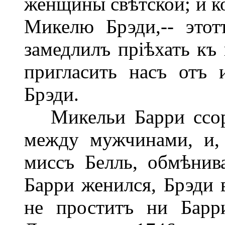
женщины свѣтской; и ко
Микелю Брэди,-- это
замедлилъ пріѣхать къ 
пригласить насъ отъ
Брэди.
Микельи Барри ссори
между мужчинами, и, 
миссъ Белль, обмѣнив
Барри женился, Брэди 
не проститъ ни Барр