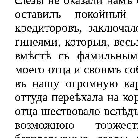
оставилъ покойны
кредиторовъ, заключал
гинеями, которыя, весь
вмѣстѣ съ фамильным
моего отца и своимъ со
въ нашу огромную кар
оттуда переѣхала на ко
отца шествовало вслѣдъ
возможною торжес