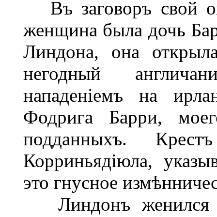
Въ заговоръ свой он
женщина была дочь Бар
Линдона, она открыл
негодный англича
нападеніемъ на ирла
Фодрига Барри, моег
подданныхъ. Крест
Корриньядіюла, указы
это гнусное измѣнничес
Линдонъ женился н