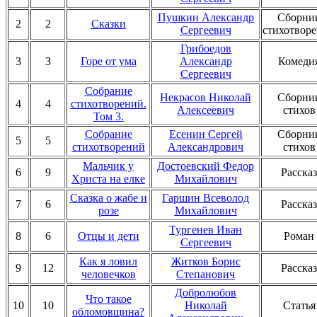
Пушкин Александр
Сборни
2
2
Сказки
Сергеевич
стихотвор
Грибоедов
3
3
Горе от ума
Александр
Комеди
Сергеевич
Собрание
Некрасов Николай
Сборни
4
4
стихотворений.
Алексеевич
стихов
Том 3.
Собрание
Есенин Сергей
Сборни
5
5
стихотворений
Александрович
стихов
Мальчик у
Достоевский Федор
6
9
Рассказ
Христа на елке
Михайлович
Cказка о жабе и
Гаршин Всеволод
7
6
Рассказ
розе
Михайлович
Тургенев Иван
8
6
Отцы и дети
Роман
Сергеевич
Как я ловил
Житков Борис
9
12
Рассказ
человечков
Степанович
Добролюбов
Что такое
10
10
Николай
Статья
обломовщина?