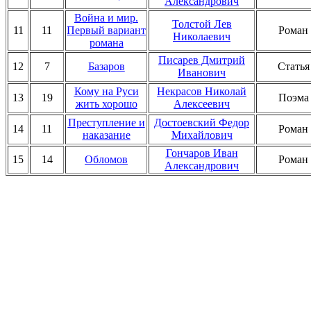
Александрович
Война и мир.
Толстой Лев
11
11
Первый вариант
Роман
Николаевич
романа
Писарев Дмитрий
12
7
Базаров
Статья
Иванович
Кому на Руси
Некрасов Николай
13
19
Поэма
жить хорошо
Алексеевич
Преступление и
Достоевский Федор
14
11
Роман
наказание
Михайлович
Гончаров Иван
15
14
Обломов
Роман
Александрович