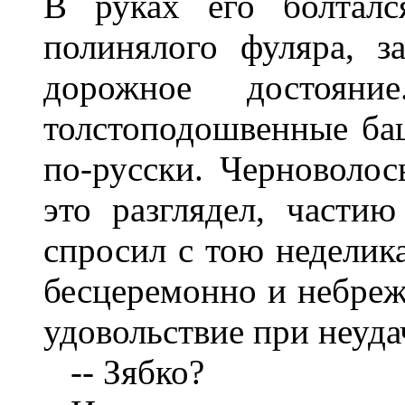
В руках его болталс
полинялого фуляра, з
дорожное достоян
толстоподошвенные баш
по-русски. Черноволос
это разглядел, частию
спросил с тою неделик
бесцеремонно и небреж
удовольствие при неуда
-- Зябко?