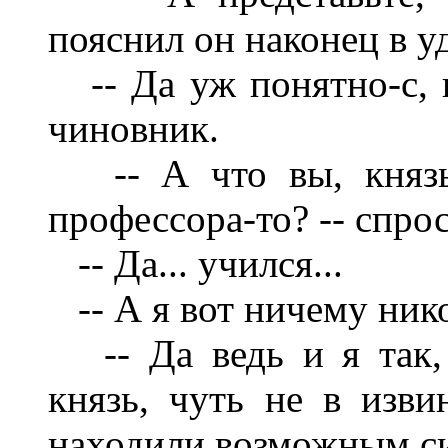
пояснил он наконец в у
-- Да уж понятно-с, п
чиновник.
-- А что вы, князь,
профессора-то? -- спро
-- Да... учился...
-- А я вот ничему нико
-- Да ведь и я так, 
князь, чуть не в изви
находили возможным си