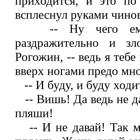
приходится, и это по
всплеснул руками чино
-- Ну чего ему, 
раздражительно и зл
Рогожин, -- ведь я тебе
вверх ногами предо мно
-- И буду, и буду ходи
-- Вишь! Да ведь не д
пляши!
-- И не давай! Так мн