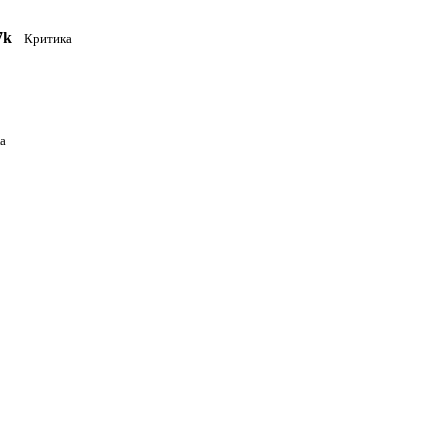
7k
Критика
а