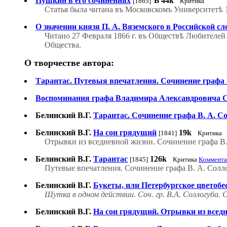
Пушкин в его сочинениях
Ѣ
44k
[1865]
Критика
Статья была читана въ Московскомъ Университетѣ 15
О значении князя П. А. Вяземского в Российской сл
Читано 27 Февраля 1866 г. въ Обществѣ Любителей 
Общества.
О творчестве автора:
Тарантас. Путевыя впечатления. Сочинение графа В.
Воспоминания графа Владимира Александровича Соло
Белинский В.Г.
Тарантас. Сочинение графа В. А. С
Белинский В.Г.
На сон грядущий
19k
[1841]
Критика
Отрывки из вседневной жизни. Сочинение графа В.
Белинский В.Г.
Тарантас
126k
[1845]
Критика
Комментар
Путевые впечатления. Сочинение графа В. А. Солл
Белинский В.Г.
Букеты, или Петербургское цветобеси
Шутка в одном действии. Соч. гр. В.А. Соллогуба. 
Белинский В.Г.
На сон грядущий. Отрывки из вседне