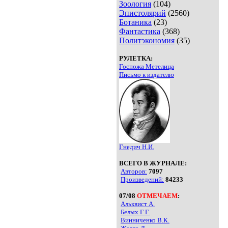
Зоология
(104)
Эпистолярий
(2560)
Ботаника
(23)
Фантастика
(368)
Политэкономия
(35)
РУЛЕТКА:
Госпожа Метелица
Письмо к издателю
Гнедич Н.И.
ВСЕГО В ЖУРНАЛЕ:
Авторов:
7097
Произведений:
84233
07/08
ОТМЕЧАЕМ
:
Альквист А.
Белых Г.Г.
Винниченко В.К.