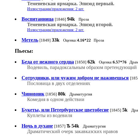
Теменевская ярмарка. Эпизод первый.
Иллюстрации/приложения: 2 шт.
Воспитанница
94k
[1846]
Проза
Теменевская ярмарка. Эпизод второй.
Иллюстрации/приложения: 2 шт.
Метель
33k
[1849]
Оценка:
4.16*22
Проза
Пьесы:
Беда от нежного сердца
62k
[1850]
Оценка:
6.57*76
Драм
Водевиль, парадоксальным образом претендующий на
Сотрудники, или чужим добром не наживешься
[185
Пословица в двух отделениях
Чиновник
80k
[1856]
Драматургия
Комедия в одном действии
Букеты, или Петербургское цветобесие
5k
[1845]
Дра
Куплеты из водевиля
Ночь в духане
Ѣ
54k
[1857]
Драматургия
Драматический очерк закавказских нравов