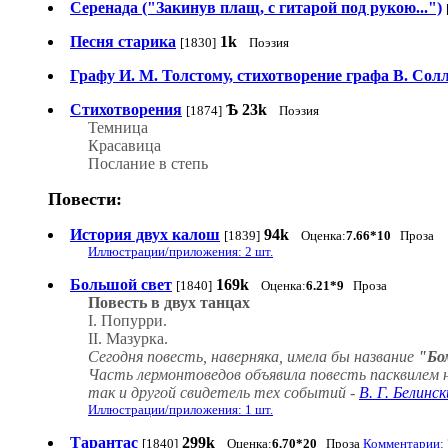
Серенада ("Закинув плащ, с гитарой под рукою...")
Песня старика
1k
[1830]
Поэзия
Графу И. М. Толстому, стихотворение графа В. Солло
Стихотворения
Ѣ
23k
[1874]
Поэзия
Темница
Красавица
Послание в степь
Повести:
История двух калош
94k
[1839]
Оценка:
7.66*10
Проза
Иллюстрации/приложения: 2 шт.
Большой свет
169k
[1840]
Оценка:
6.21*9
Проза
Повесть в двух танцах
I. Попурри.
II. Мазурка.
Сегодня повесть, наверняка, имела бы название
"Бо
Часть лермонтоведов объявила повесть пасквилем н
так и другой свидетель тех событий -
В. Г. Белинс
Иллюстрации/приложения: 1 шт.
Тарантас
299k
[1840]
Оценка:
6.70*20
Проза
Комментарии: 