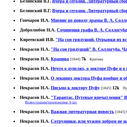
Белинский В.Г.
Вчера и сегодня. Литературный сбор
Белинский В.Г.
Вчера и сегодня. Литературный сбо
Гончаров И.А.
Мнение по поводу драмы В. А. Солл
Добролюбов Н.А.
Сочинения графа В. А. Соллогуба
Киреевский И.В.
"На сон грядущий. Отрывки их вс
Некрасов Н.А.
"На сон грядущий" В. Соллогуба. Ча
Некрасов Н.А.
Крапива
7k
[1844]
Критика
Некрасов Н.А.
Нечто о дупелях, о докторе Пуфе и о 
Некрасов Н.А.
О лекциях доктора Пуфа вообще и о
Некрасов Н.А.
Письмо к доктору Пуфу
12k
[1845]
Пу
Некрасов Н.А.
"Тарантас. Путевые впечатления" В
Иллюстрации/приложения: 6 шт.
Некрасов Н.А.
Важная литературная новость
[1845]
Некрасов Н.А.
Сотрудники, или чужим добром не 