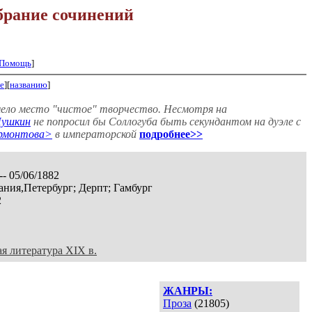
брание сочинений
Помощь
]
е
][
названию
]
ело место "чистое" творчество. Несмотря на
ушкин
не попросил бы Соллогуба быть секундантом на дуэле с
рмонтова>
в императорской
подробнее>>
-- 05/06/1882
ания,Петербург; Дерпт; Гамбург
2
ая литература XIX в.
ЖАНРЫ:
Проза
(21805)