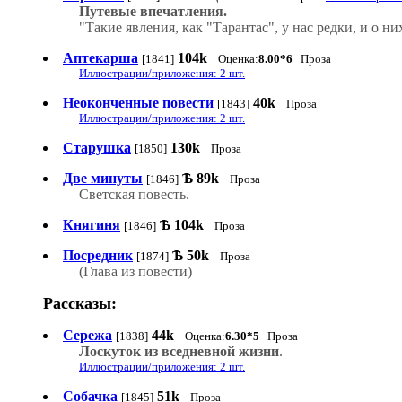
Путевые впечатления.
"Такие явления, как "Тарантас", у нас редки, и о ни
Аптекарша
104k
[1841]
Оценка:
8.00*6
Проза
Иллюстрации/приложения: 2 шт.
Неоконченные повести
40k
[1843]
Проза
Иллюстрации/приложения: 2 шт.
Старушка
130k
[1850]
Проза
Две минуты
Ѣ
89k
[1846]
Проза
Светская повесть.
Княгиня
Ѣ
104k
[1846]
Проза
Посредник
Ѣ
50k
[1874]
Проза
(Глава из повести)
Рассказы:
Сережа
44k
[1838]
Оценка:
6.30*5
Проза
Лоскуток из вседневной жизни
.
Иллюстрации/приложения: 2 шт.
Собачка
51k
[1845]
Проза