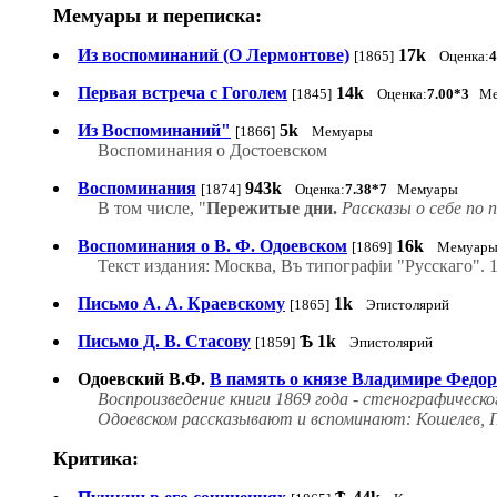
Мемуары и переписка:
Из воспоминаний (О Лермонтове)
17k
[1865]
Оценка:
4
Первая встреча с Гоголем
14k
[1845]
Оценка:
7.00*3
Ме
Из Воспоминаний"
5k
[1866]
Мемуары
Воспоминания о Достоевском
Воспоминания
943k
[1874]
Оценка:
7.38*7
Мемуары
В том числе, "
Пережитые дни.
Рассказы о себе по 
Воспоминания о В. Ф. Одоевском
16k
[1869]
Мемуар
Текст издания: Москва, Въ типографіи "Русскаго". 
Письмо А. А. Краевскому
1k
[1865]
Эпистолярий
Письмо Д. В. Стасову
Ѣ
1k
[1859]
Эпистолярий
Одоевский В.Ф.
В память о князе Владимире Федо
Воспроизведение книги 1869 года - стенографическ
Одоевском рассказывают и вспоминают: Кошелев, Пу
Критика: