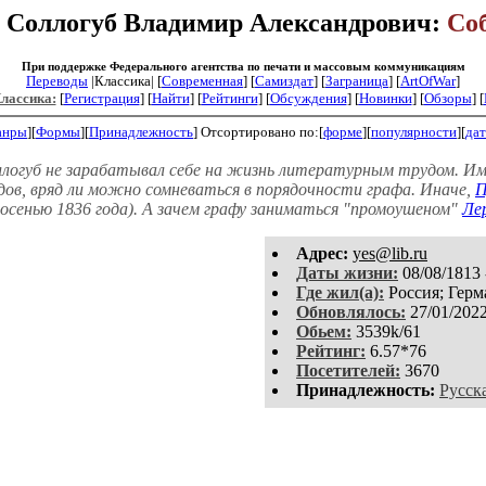
: Соллогуб Владимир Александрович:
Со
При поддержке Федерального агентства по печати и массовым коммуникациям
Переводы
|Классика| [
Современная
] [
Самиздат
] [
Заграница
] [
ArtOfWar
]
Классика:
[
Регистрация
]
[
Найти
] [
Рейтинги
] [
Обсуждения
] [
Новинки
] [
Обзоры
] [
анры
][
Формы
][
Принадлежность
]
Отсортировано по:[
форме
][
популярности
][
дат
логуб не зарабатывал себе на жизнь литературным трудом. Им
в, вряд ли можно сомневаться в порядочности графа. Иначе,
П
осенью 1836 года). А зачем графу заниматься "промоушеном"
Ле
Aдpeс:
yes@lib.ru
Даты жизни:
08/08/1813 
Где жил(а):
Россия; Герм
Обновлялось:
27/01/202
Обьем:
3539k/61
Рейтинг:
6.57*76
Посетителей:
3670
Принадлежность:
Русск