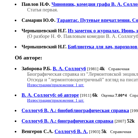
Павлов Н.Ф.
Чиновник, комедия графа В. А. Солло
Статья первая.
Самарин Ю.Ф.
Тарантас. Путевые впечатления. Со
Чернышевский Н.Г.
Из заметок о журналах. Июнь, 
(О разборе Н. Ф. Павловым комедии В. А. Соллогу
Чернышевский Н.Г.
Библиотека для дач, пароходов 
Об авторе:
Заборова Р.Б.
В. А. Соллогуб
4k
[1981]
Справочная
Биографическая справка из "Лермонтовской энцикл
Отсюда и "лермонтовоцентричный" взгляд на писат
Иллюстрации/приложения: 1 шт.
В. А. Соллогуб: об авторе
6k
[1911]
Оценка:
7.00*4
Спра
Иллюстрации/приложения: 1 шт.
Соллогуб В. А.: биобиблиографическая справка
[199
Соллогуб В. А.: биографическая справка
52k
[2007]
Венгеров С.А.
Соллогуб В. А.
5k
[1903]
Справочная