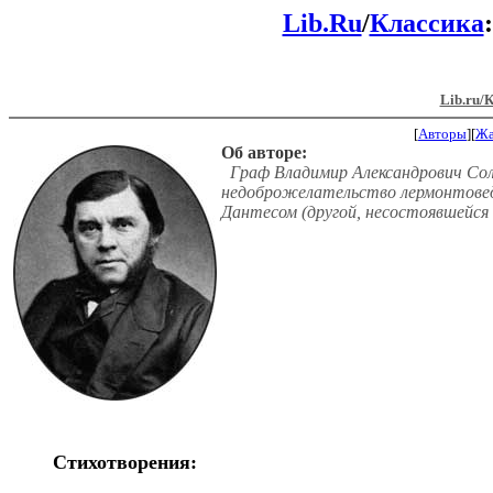
Lib.Ru
/
Классика
Lib.ru/
[
Авторы
][
Ж
Об авторе:
Граф Владимир Александрович Сол
недоброжелательство лермонтоведо
Дантесом (другой, несостоявшейся 
Стихотворения: