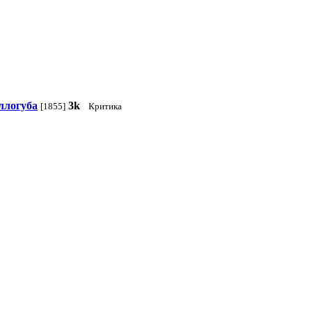
оллогуба
3k
[1855]
Критика