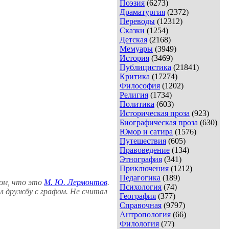
Поэзия
(6273)
Драматургия
(2372)
Переводы
(12312)
Сказки
(1254)
Детская
(2168)
Мемуары
(3949)
История
(3469)
Публицистика
(21841)
Критика
(17274)
Философия
(1202)
Религия
(1734)
Политика
(603)
Историческая проза
(923)
Биографическая проза
(630)
Юмор и сатира
(1576)
Путешествия
(605)
Правоведение
(134)
Этнография
(341)
Приключения
(1212)
Педагогика
(189)
том, что это
М. Ю. Лермонтов
.
Психология
(74)
ал дружбу с графом. Не считал
География
(377)
Справочная
(9797)
Антропология
(66)
Филология
(77)