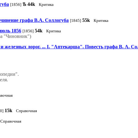
губа
Ѣ
44k
[1856]
Критика
чинение графа В.А. Соллогуба
55k
[1845]
Критика
июль 1856
54k
[1856]
Критика
ба "Чиновник")
и железных дорог. ... I. "Аптекарша". Повесть графа В. А. С
опедии".
еля.
вочная
15k
0]
Справочная
Справочная