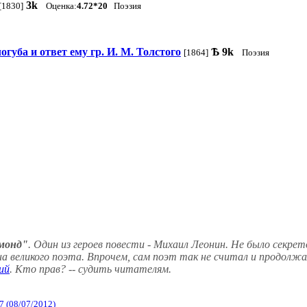
3k
[1830]
Оценка:
4.72*20
Поэзия
губа и ответ ему гр. И. М. Толстого
Ѣ
9k
[1864]
Поэзия
монд"
. Один из героев повести - Михаил Леонин. Не было секре
а великого поэта. Впрочем, сам поэт так не считал и продолж
кий
. Кто прав? -- судить читателям.
7 (08/07/2012)