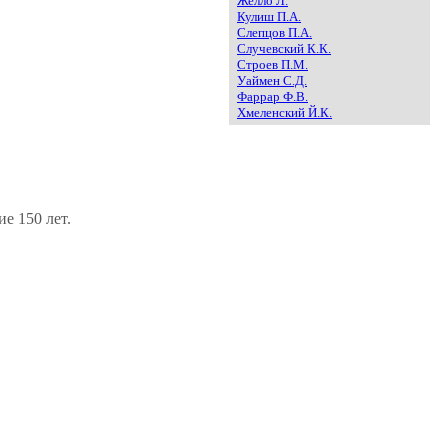
Желло Л.
Кулиш П.А.
Слепцов П.А.
Случевский К.К.
Строев П.М.
Уаймен С.Д.
Фаррар Ф.В.
Хмеленский Й.К.
е 150 лет.