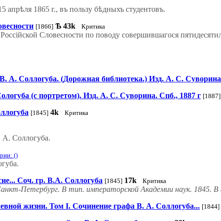
 апрѣля 1865 г., въ пользу бѣдныхъ студентовъ.
овесности
Ѣ
43k
[1866]
Критика
Россійской Словесности по поводу совершившагося пятидесятилѣ
 А. Соллогуба. (Дорожная библиотека.) Изд. А. С. Суворина.
губа (с портретом). Изд. А. С. Суворина. Спб., 1887 г
[1887]
оллогуба
4k
[1845]
Критика
 А. Соллогуба.
ии: ()
огуба.
е... Соч. гр. В.А. Соллогуба
17k
[1845]
Критика
Санкт-Петербург. В тип. императорской Академии наук. 1845. В 8
вной жизни. Том I. Сочинение графа В. А. Соллогуба...
[1844]