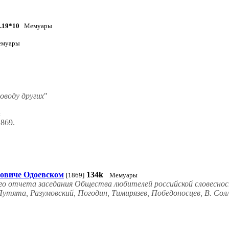
.19*10
Мемуары
муары
поводу других
"
ы
1869.
ровиче Одоевском
134k
[1869]
Мемуары
ого отчета заседания Общества любителей российской словесност
тята, Разумовский, Погодин, Тимирязев, Победоносцев, В. Солл