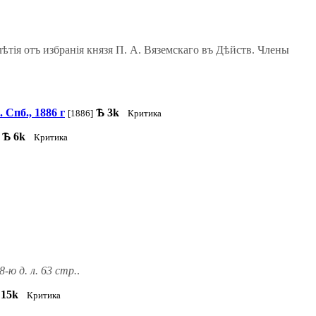
тія отъ избранія князя П. А. Вяземскаго въ Дѣйств. Члены
 Спб., 1886 г
Ѣ
3k
[1886]
Критика
Ѣ
6k
Критика
-ю д. л. 63 стр.
.
15k
Критика