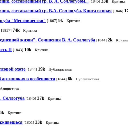
ник, составленный гр. В. А. Соллогубом...
33k
[1845]
Критика
рник, составленный гр. В.А. Соллогуба. Книга вторая
1
[1846]
огуба "Местничество"
9k
[1867]
Критика
74k
[1857]
Критика
едневной жизни". Сочинения В. А. Соллогуба
2k
[1844]
Критик
сть II
10k
[1843]
Критика
псовой охоте
19k
[1844]
Публицистика
б артишоках в особенности
6k
[1844]
Публицистика
блицистика
. Соллогуба
37k
[1845]
Критика
6k
Критика
наживешься
33k
[1851]
Критика