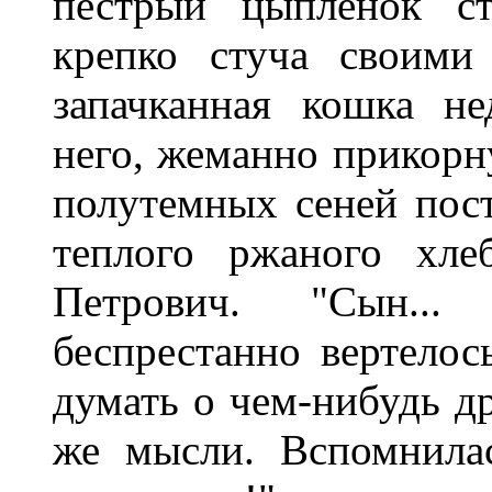
пестрый цыпленок ст
крепко стуча своими
запачканная кошка н
него, жеманно прикорну
полутемных сеней пост
теплого ржаного хле
Петрович. "Сын... 
беспрестанно вертелос
думать о чем-нибудь др
же мысли. Вспомнилас