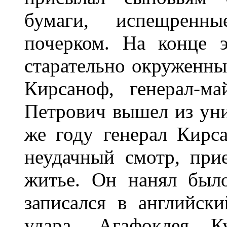
бумаги, испещренн
почерком. На конце э
старательно окруженны
Кирсаноф, генерал-м
Петрович вышел из уни
же году генерал Кирса
неудачный смотр, при
житье. Он нанял был
записался в английск
удара. Агафоклея 