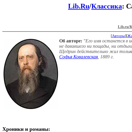
Lib.Ru
/
Классика
: 
Lib.ru/
[
Авторы
][
Ж
Об авторе:
"Его имя останется в ис
не дававшего ни пощады, ни отдых
Щедрин действительно жил только 
Софья Ковалевская
, 1889 г.
Хроники и романы: