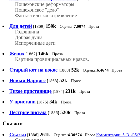
Пошехонские реформаторы
Пошехонское "дело"
Фантастическое отрезвление
Для детей
159k
[1869]
Оценка:
7.00*4
Проза
Годовщина
Добрая душа
Испорченные дети
Жених
146k
[1867]
Проза
Картина провинциальных нравов.
Старый кот на покое
52k
[1868]
Оценка:
6.46*4
Проза
Новый Нарцисс
52k
[1868]
Проза
Тихое пристанище
231k
[1874]
Проза
У пристани
34k
[1876]
Проза
Пестрые письма
520k
[1886]
Проза
Сказки:
Сказки
261k
[1886]
Оценка:
4.30*74
Проза
Комментарии: 5 (31/05/