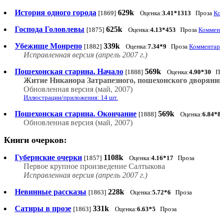
История одного города
629k
[1869]
Оценка:
3.41*1313
Проза
Ко
Господа Головлевы
625k
[1875]
Оценка:
4.13*453
Проза
Коммент
Убежище Монрепо
339k
[1882]
Оценка:
7.34*9
Проза
Комментари
Исправленная версия (апрель 2007 г.)
Пошехонская старина. Начало
569k
[1888]
Оценка:
4.90*30
П
Житие Никанора Затрапезного, пошехонского дворяни
Обновленная версия (май, 2007)
Иллюстрации/приложения: 14 шт.
Пошехонская старина. Окончание
569k
[1888]
Оценка:
6.84*
Обновленная версия (май, 2007)
Книги очерков:
Губернские очерки
1108k
[1857]
Оценка:
4.16*17
Проза
Первое крупное произведение Салтыкова
Исправленная версия (апрель 2007 г.)
Невинные рассказы
228k
[1863]
Оценка:
5.72*6
Проза
Сатиры в прозе
331k
[1863]
Оценка:
6.63*5
Проза