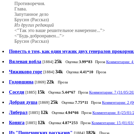
Противоречия.
Глава.
Запутанное дело
Брусин (Рассказ)
Из других редакций
<"Так это ваше решительное намерение...">
<"Будь добронравен...">
Брусин (Рассказ)
Повесть о том, как один мужик двух генералов прокорми
Вяленая вобла
25k
[1884]
Оценка:
3.99*83
Проза
Комментарии: 4 
Чижиково горе
34k
[1884]
Оценка:
4.41*10
Проза
Годовщина
22k
[1869]
Проза
Соседи
15k
[1885]
Оценка:
5.44*67
Проза
Комментарии: 7 (31/05/20
Добрая душа
25k
[1869]
Оценка:
7.75*11
Проза
Комментарии: 2 (0
Либерал
12k
[1885]
Оценка:
4.94*66
Проза
Комментарии: 8 (25/01/
Коняга
12k
[1885]
Оценка:
4.87*253
Проза
Комментарии: 15 (01/03
Из "Пошехонских рассказов"
182k
[1884]
Проза