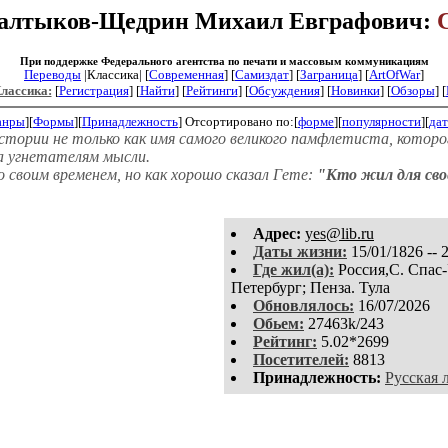
Салтыков-Щедрин Михаил Евграфович:
При поддержке Федерального агентства по печати и массовым коммуникациям
Переводы
|Классика| [
Современная
] [
Самиздат
] [
Заграница
] [
ArtOfWar
]
Классика:
[
Регистрация
]
[
Найти
] [
Рейтинги
] [
Обсуждения
] [
Новинки
] [
Обзоры
] [
анры
][
Формы
][
Принадлежность
]
Отсортировано по:[
форме
][
популярности
][
дат
тории не только как имя самого великого памфлетиста, которого
а угнетателям мысли.
своим временем, но как хорошо сказал Гете:
"Кто жил для свое
Aдpeс:
yes@lib.ru
Даты жизни:
15/01/1826 -- 
Где жил(а):
Россия,С. Спас-
Петербург; Пенза. Тула
Обновлялось:
16/07/2026
Обьем:
27463k/243
Рейтинг:
5.02*2699
Посетителей:
8813
Принадлежность:
Русская 