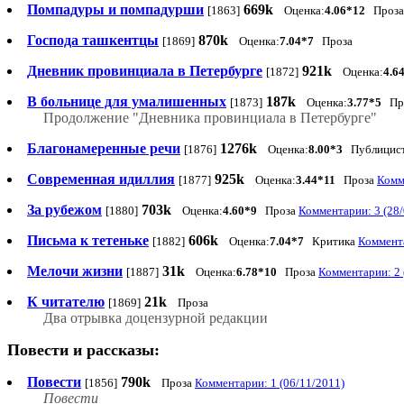
Помпадуры и помпадурши
669k
[1863]
Оценка:
4.06*12
Проз
Господа ташкентцы
870k
[1869]
Оценка:
7.04*7
Проза
Дневник провинциала в Петербурге
921k
[1872]
Оценка:
4.6
В больнице для умалишенных
187k
[1873]
Оценка:
3.77*5
Пр
Продолжение "Дневника провинциала в Петербурге"
Благонамеренные речи
1276k
[1876]
Оценка:
8.00*3
Публицис
Современная идиллия
925k
[1877]
Оценка:
3.44*11
Проза
Комм
За рубежом
703k
[1880]
Оценка:
4.60*9
Проза
Комментарии: 3 (28/
Письма к тетеньке
606k
[1882]
Оценка:
7.04*7
Критика
Коммента
Мелочи жизни
31k
[1887]
Оценка:
6.78*10
Проза
Комментарии: 2 
К читателю
21k
[1869]
Проза
Два отрывка доцензурной редакции
Повести и рассказы:
Повести
790k
[1856]
Проза
Комментарии: 1 (06/11/2011)
Повести