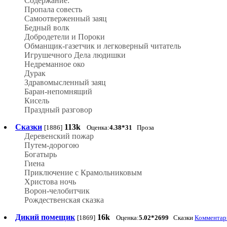
Содержание:
Пропала совесть
Самоотверженный заяц
Бедный волк
Добродетели и Пороки
Обманщик-газетчик и легковерный читатель
Игрушечного Дела людишки
Недреманное око
Дурак
Здравомысленный заяц
Баран-непомнящий
Кисель
Праздный разговор
Сказки
113k
[1886]
Оценка:
4.38*31
Проза
Деревенский пожар
Путем-дорогою
Богатырь
Гиена
Приключение с Крамольниковым
Христова ночь
Ворон-челобитчик
Рождественская сказка
Дикий помещик
16k
[1869]
Оценка:
5.02*2699
Сказки
Комментари