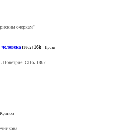
ернским очеркам"
 человека
16k
[1862]
Проза
II. Поветрие. СПб. 1867
Критика
ечникова