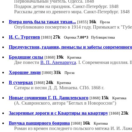
Первоначальный учитель. Одесса. 1848
Подарок детям на праздник. Санкт-Петербург. 1848
Рассказы детям из древнего мира. Санкт-Петербург. 1848
Вчера ночь была такая тихая...
16k
[1855]
Проза
Опубликовано посмертно в 1914 году. Примыкает к "Губ
И. С. Тургенев
27k
[1883]
Оценка:
7.00*3
Публицистика
Предчувствия, гадания, помыслы и заботы современного
Бродящие силы
19k
[1868]
Критика
Две повести
В. П. Авенариуса
. I. Современная идиллия. 
Хорошие люди
31k
[1860]
Проза
В сумерках
24k
[1868]
Критика
Сатиры и песни Д. Д. Минаева. СПб. 1868 г.
Новые сочинения Г. П. Данилевского
15k
[1868]
Критика
(А. Скавронского, автора "Беглых в Новороссии")
Засоренные дороги и с Квартиры на квартиру
23k
[1868]
Внучка панцирного боярина
16k
[1868]
Критика
Роман из времен последнего польского мятежа И. И. Лаж