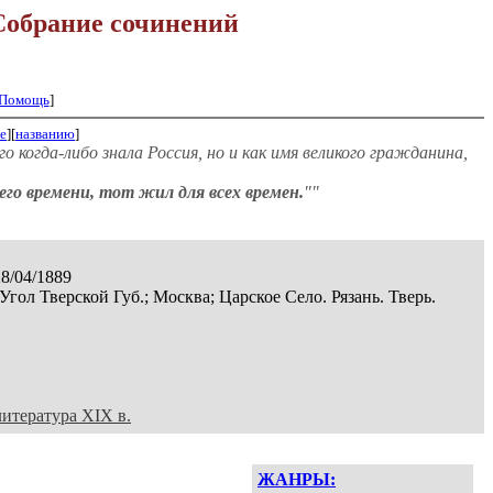
Собрание сочинений
Помощь
]
е
][
названию
]
 когда-либо знала Россия, но и как имя великого гражданина,
го времени, тот жил для всех времен.
""
28/04/1889
Угол Тверской Губ.; Москва; Царское Село. Рязань. Тверь.
литература XIX в.
ЖАНРЫ: