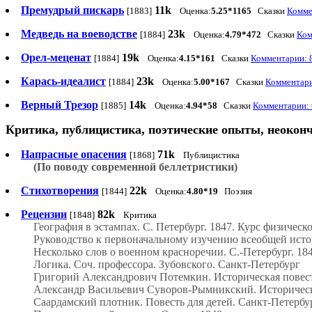
Премудрый пискарь
11k
[1883]
Оценка:
5.25*1165
Сказки
Комме
Медведь на воеводстве
23k
[1884]
Оценка:
4.79*472
Сказки
Ком
Орел-меценат
19k
[1884]
Оценка:
4.15*161
Сказки
Комментарии: 8
Карась-идеалист
23k
[1884]
Оценка:
5.00*167
Сказки
Комментари
Верный Трезор
14k
[1885]
Оценка:
4.94*58
Сказки
Комментарии: 
Критика, публицистика, поэтические опыты, неоконч
Напрасные опасения
71k
[1868]
Публицистика
(По поводу современной беллетристики)
Стихотворения
22k
[1844]
Оценка:
4.80*19
Поэзия
Рецензии
82k
[1848]
Критика
География в эстампах. С. Петербург. 1847. Курс физическ
Руководство к первоначальному изучению всеобщей исто
Несколько слов о военном красноречии. С.-Петербург. 18
Логика. Соч. профессора. Зубовского. Санкт-Петербург
Григорий Александрович Потемкин. Историческая повесть
Александр Васильевич Суворов-Рымникский. Историческая
Саардамский плотник. Повесть для детей. Санкт-Петербур