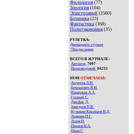
Филология
(77)
Зоология
(104)
Эпистолярий
(2560)
Ботаника
(23)
Фантастика
(368)
Политэкономия
(35)
РУЛЕТКА:
Двенадцать стульев
"Предисловие
ВСЕГО В ЖУРНАЛЕ:
Авторов:
7097
Произведений:
84233
09/08
ОТМЕЧАЕМ
:
Андреев Л.Н.
Бенешевич В.Н.
Виницкая А.А.
Горный С.
Джеймс Д.
Заведеев П.В.
Кузьмин-Караваев В.Д.
Левшин П.Г.
Лорм И.
Панаев И.А.
Пари Г.