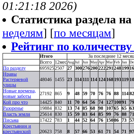
01:21:18 2026)
Статистика раздела на t
неделям
] [
по месяцам
]
Рейтинг по количеству
Итого
За последние 12 меся
Всего
12мес
Aug
Jul
Jun
May
Apr
Mar
Feb
Jan
De
По разделу
695925
2507
27
300
276
200
222
291
248
199
1
Нравы
Растеряевой
48046
1455
23
114
111
114
124
168
193
119
1
улицы
Новые времена,
27192
865
9
48
59
70
76
76
88
114
8
новые заботы
Кой про что
14425
840
11
70
64
56
74
127
100
91
7
Разоренье
19884
832
13
74
85
68
98
107
65
65
6
Власть земли
25614
830
15
59
83
64
85
99
76
88
7
Письма
17422
783
1
44
52
64
76
150
86
73
5
Крестьянин и
крестьянский
20623
758
8
57
66
53
61
71
54
71
9