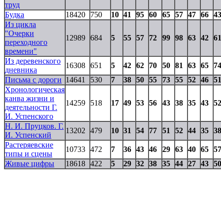
труд
Будка
18420
750
10
41
95
60
65
57
47
66
4
Из цикла
"Очерки
12989
684
5
55
57
72
99
98
63
42
6
переходного
времени"
Из деревенского
16308
651
5
42
62
70
50
81
63
65
7
дневника
Письма с дороги
14641
530
7
38
50
55
73
55
52
46
5
Хронологическая
канва жизни и
14259
518
17
49
53
56
43
38
35
43
5
деятельности Г.
И. Успенского
Н. И. Пруцков. Г.
13202
479
10
31
54
77
51
52
44
35
3
И. Успенский
Растеряевские
10733
472
7
36
43
46
29
63
40
65
5
типы и сцены
Живые цифры
18618
422
5
29
32
38
35
44
27
43
5