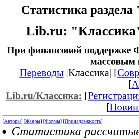
Статистика раздела 
Lib.ru: "Классика
При финансовой поддержке Ф
массовым 
Переводы
|Классика| [
Совр
[
A
[
Регистраци
Lib.ru/Классика:
[
Новин
[
Авторы
] [
Жанры
] [
Формы
] [
Принадлежность
]
Статистика рассчитывае