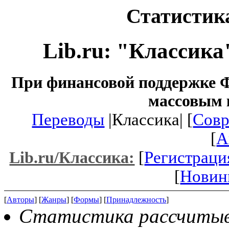
Статистика
Lib.ru: "Классика
При финансовой поддержке Ф
массовым 
Переводы
|Классика| [
Совр
[
A
[
Регистраци
Lib.ru/Классика:
[
Новин
[
Авторы
] [
Жанры
] [
Формы
] [
Принадлежность
]
Статистика рассчитывае