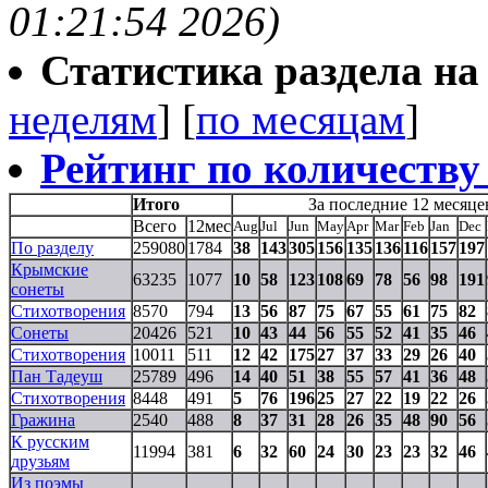
01:21:54 2026)
Статистика раздела на t
неделям
] [
по месяцам
]
Рейтинг по количеству
Итого
За последние 12 месяце
Всего
12мес
Aug
Jul
Jun
May
Apr
Mar
Feb
Jan
Dec
По разделу
259080
1784
38
143
305
156
135
136
116
157
197
Крымские
63235
1077
10
58
123
108
69
78
56
98
191
сонеты
Стихотворения
8570
794
13
56
87
75
67
55
61
75
82
Сонеты
20426
521
10
43
44
56
55
52
41
35
46
Стихотворения
10011
511
12
42
175
27
37
33
29
26
40
Пан Тадеуш
25789
496
14
40
51
38
55
57
41
36
48
Стихотворения
8448
491
5
76
196
25
27
22
19
22
26
Гражина
2540
488
8
37
31
28
26
35
48
90
56
К русским
11994
381
6
32
60
24
30
23
23
32
46
друзьям
Из поэмы