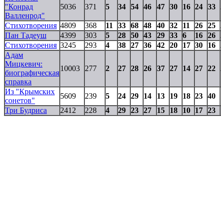
"Конрад
5036
371
5
34
54
46
47
30
16
24
33
Валленрод"
Стихотворения
4809
368
11
33
68
48
40
32
11
26
25
Пан Тадеуш
4399
303
5
28
50
43
29
33
6
16
26
Стихотворения
3245
293
4
38
27
36
42
20
17
30
16
Адам
Мицкевич:
10003
277
2
27
28
26
37
27
14
27
22
биографическая
справка
Из "Крымских
5609
239
5
24
29
14
13
19
18
23
40
сонетов"
Три Будриса
2412
228
4
29
23
27
15
18
10
17
23