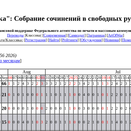
ика": Собрание сочинений в свободных ру
ансовой поддержке Федерального агентства по печати и массовым коммун
Переводы
|Классика| [
Современная
] [
Самиздат
] [
Заграница
] [
ArtOfWar
]
.ru/Классика:
[
Регистрация
] [
Найти
] [
Рейтинги
] [
Обсуждения
] [
Новинки
] [
Пом
56 2026)
о месяцам
]
Aug
Jul
t
Sep
08
07
06
05
04
03
02
01
31
30
29
28
27
26
25
24
23
22
21
20
19
18
17
16
15
14
7
66
1
1
2
4
3
2
2
3
3
3
2
1
2
2
2
3
4
2
1
1
1
3
2
4
2
3
8
21
0
1
0
1
0
0
0
1
1
1
0
1
1
1
0
0
4
0
0
1
0
1
2
2
0
1
20
0
0
0
0
1
0
0
0
2
0
0
0
1
1
0
0
3
0
0
0
0
1
2
2
0
2
9
15
0
0
0
4
0
1
0
3
2
0
0
1
1
1
0
0
0
2
1
0
0
1
1
4
0
1