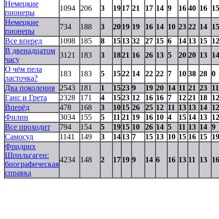
Немецкие
1094
206
3
19
17
21
17
14
9
16
40
16
1
пионеры
Немецкие
734
188
3
20
19
19
16
14
10
23
22
14
1
пионеры
Все вперед
1098
185
8
15
13
32
27
15
6
14
13
15
1
В двенадцатом
3121
183
3
18
21
16
26
13
5
20
20
13
1
часу
О чём пела
183
183
5
15
22
14
22
22
7
10
38
28
0
ласточка?
Два поколения
2543
181
1
15
23
9
19
20
14
11
21
23
11
Ганс и Грета
2328
171
4
15
23
12
16
16
7
12
21
18
1
Вперёд
478
168
3
10
15
26
25
12
11
13
13
14
1
Филин
3034
155
5
11
21
19
16
10
4
15
14
13
1
Все проходит
794
154
5
19
15
10
26
14
5
11
13
14
9
Самосуд
1141
149
3
14
13
7
15
13
10
15
16
15
1
Фридрих
Шпильгаген:
4234
148
2
17
19
9
14
6
16
13
11
13
1
биографическая
справка