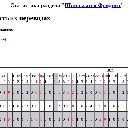
Статистика раздела "
Шпильгаген Фридрих
":
сских переводах
икациям.
ощь
]
Jun
13
12
11
10
09
08
07
06
05
04
03
02
01
30
29
28
27
26
25
24
23
22
21
20
19
18
17
16
2
2
3
2
2
2
3
1
1
2
1
1
1
3
3
2
2
1
3
3
4
2
2
2
3
3
4
3
0
1
0
0
0
2
2
0
0
1
0
0
0
1
3
0
2
0
3
3
0
0
0
1
0
0
4
2
0
0
2
1
0
2
3
0
0
1
0
0
0
2
0
0
0
0
0
2
4
1
0
0
0
0
2
1
2
1
3
0
0
1
1
1
0
1
0
0
0
3
0
1
1
1
0
0
1
0
2
0
1
0
1
0