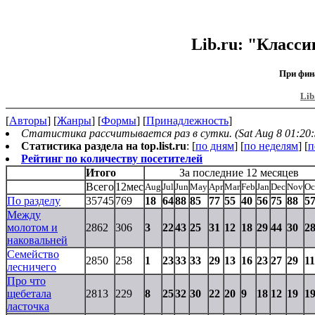
Lib.ru: "Класс
При фин
Lib
[
Авторы
] [
Жанры
] [
Формы
] [
Принадлежность
]
Статистика рассчитывается раз в сутки. (Sat Aug 8 01:20:
Статистика раздела на top.list.ru
: [
по дням
] [
по неделям
] [
п
Рейтинг по количеству посетителей
Итого
За последние 12 месяцев
Всего
12мес
Aug
Jul
Jun
May
Apr
Mar
Feb
Jan
Dec
Nov
Oc
По разделу
35745
769
18
64
88
85
77
55
40
56
75
88
5
Между
молотом и
2862
306
3
22
43
25
31
12
18
29
44
30
2
наковальней
Семейство
2850
258
1
23
33
33
29
13
16
23
27
29
11
лесничего
Про что
щебетала
2813
229
8
25
32
30
22
20
9
18
12
19
1
ласточка