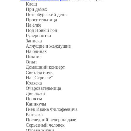
Клещ
При дамах
Петербургский день
Просительница
На елке
Под Новый год
Гувернантка
Записка
Алчущие и жаждущие
На блинах
Пикник
Опыт
Домашний концерт
Светлая ночь
На "Стрелке"
Коляска
Очаровательница
Две ложи
По всем
Каникулы
Гнев Ивана Филофеевича
Развязка
Последний вечер на даче
Серьезный человек
Отрава жизни