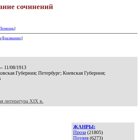
ание сочинений
Помощь
]
е
][
названию
]
-- 11/08/1913
овская Губерния; Петербург; Киевская Губерния;
6
ая литература XIX в.
ЖАНРЫ:
Проза
(21805)
Поэзия
(6273)