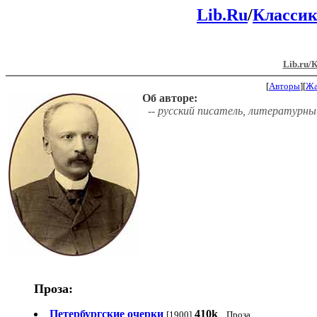
Lib.Ru
/
Классик
Lib.ru/
[
Авторы
][
Ж
Об авторе:
-- русский писатель, литературны
Проза:
Петербургские очерки
410k
[1900]
Проза