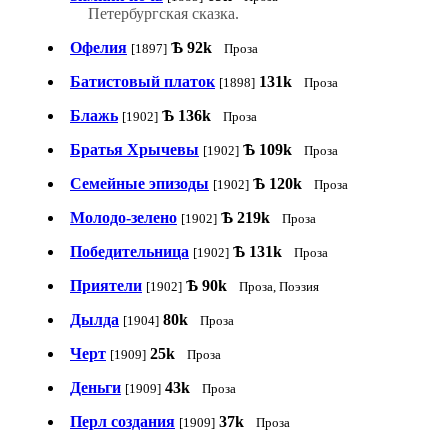
Петербургская сказка.
Офелия
Ѣ
92k
[1897]
Проза
Батистовый платок
131k
[1898]
Проза
Блажь
Ѣ
136k
[1902]
Проза
Братья Хрычевы
Ѣ
109k
[1902]
Проза
Семейные эпизоды
Ѣ
120k
[1902]
Проза
Молодо-зелено
Ѣ
219k
[1902]
Проза
Победительница
Ѣ
131k
[1902]
Проза
Приятели
Ѣ
90k
[1902]
Проза, Поэзия
Дылда
80k
[1904]
Проза
Черт
25k
[1909]
Проза
Деньги
43k
[1909]
Проза
Перл создания
37k
[1909]
Проза