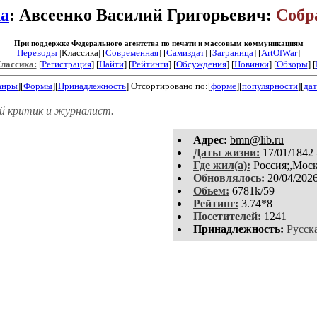
а
: Авсеенко Василий Григорьевич:
Собр
При поддержке Федерального агентства по печати и массовым коммуникациям
Переводы
|Классика| [
Современная
] [
Самиздат
] [
Заграница
] [
ArtOfWar
]
Классика:
[
Регистрация
]
[
Найти
] [
Рейтинги
] [
Обсуждения
] [
Новинки
] [
Обзоры
] [
анры
][
Формы
][
Принадлежность
]
Отсортировано по:[
форме
][
популярности
][
дат
й критик и журналист.
Aдpeс:
bmn@lib.ru
Даты жизни:
17/01/1842 
Где жил(а):
Россия;,Моск
Обновлялось:
20/04/202
Обьем:
6781k/59
Рейтинг:
3.74*8
Посетителей:
1241
Принадлежность:
Русск