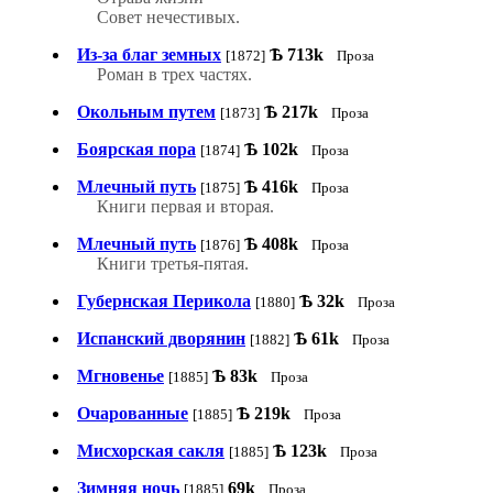
Совет нечестивых.
Из-за благ земных
Ѣ
713k
[1872]
Проза
Роман в трех частях.
Окольным путем
Ѣ
217k
[1873]
Проза
Боярская пора
Ѣ
102k
[1874]
Проза
Млечный путь
Ѣ
416k
[1875]
Проза
Книги первая и вторая.
Млечный путь
Ѣ
408k
[1876]
Проза
Книги третья-пятая.
Губернская Перикола
Ѣ
32k
[1880]
Проза
Испанский дворянин
Ѣ
61k
[1882]
Проза
Мгновенье
Ѣ
83k
[1885]
Проза
Очарованные
Ѣ
219k
[1885]
Проза
Мисхорская сакля
Ѣ
123k
[1885]
Проза
Зимняя ночь
69k
[1885]
Проза