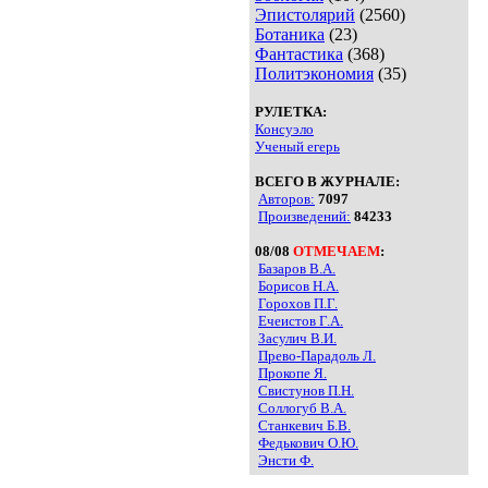
Эпистолярий
(2560)
Ботаника
(23)
Фантастика
(368)
Политэкономия
(35)
РУЛЕТКА:
Консуэло
Ученый егерь
ВСЕГО В ЖУРНАЛЕ:
Авторов:
7097
Произведений:
84233
08/08
ОТМЕЧАЕМ
:
Базаров В.А.
Борисов Н.А.
Горохов П.Г.
Ечеистов Г.А.
Засулич В.И.
Прево-Парадоль Л.
Прокопе Я.
Свистунов П.Н.
Соллогуб В.А.
Станкевич Б.В.
Федькович О.Ю.
Энсти Ф.