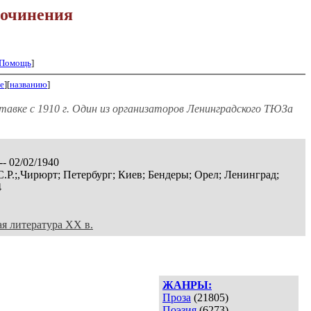
очинения
Помощь
]
е
][
названию
]
тавке с 1910 г. Один из организаторов Ленинградского ТЮЗа
-- 02/02/1940
С.Р.;,Чирюрт; Петербург; Киев; Бендеры; Орел; Ленинград;
4
ая литература XX в.
ЖАНРЫ:
Проза
(21805)
Поэзия
(6273)