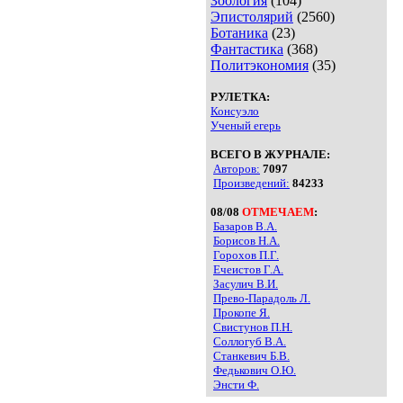
Зоология
(104)
Эпистолярий
(2560)
Ботаника
(23)
Фантастика
(368)
Политэкономия
(35)
РУЛЕТКА:
Консуэло
Ученый егерь
ВСЕГО В ЖУРНАЛЕ:
Авторов:
7097
Произведений:
84233
08/08
ОТМЕЧАЕМ
:
Базаров В.А.
Борисов Н.А.
Горохов П.Г.
Ечеистов Г.А.
Засулич В.И.
Прево-Парадоль Л.
Прокопе Я.
Свистунов П.Н.
Соллогуб В.А.
Станкевич Б.В.
Федькович О.Ю.
Энсти Ф.