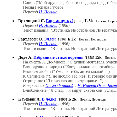
Сонет. ("Мой друг! еще блестит надежда пред тобою.
Песня Гаспара Гаузера.
Перевод
Н. Новича
.
Врхлицкий Я.
Еще минутку!
Ѣ
5k
[1896]
Поэзия, Пере
Перевод
Н. Новича
(1896).
Текст издания: "Вѣстникъ Иностранной Литературы"
Гартлебен О.
Эллен
Ѣ
2k
[1896]
Поэзия, Переводы
Перевод
Н. Новича
(1896).
Текст издания: "Вѣстникъ Иностранной Литературы"
Доде А.
Избранные стихотворения
15k
[1858]
Поэзия,
На смерть А. Де-Мюссе ("С душой мечтателя, художн
Равнодушие природы ("Когда оплакивал погибшую х
Реквием любви ("Умоляю тебя, ангел милый...")
К Селимене ("Я не люблю вас, нет! И говорю без шу
Отрицание ("Я признаю лишь отрицанье...")
В переводах
Ольги Чюминой
и
Н. Новича (Ник. Бахт
Влюбленные ("Я спад, -- и вдруг, сквозь сон, услышал
Кауфман А.
В лодке
Ѣ
2k
[1893]
Поэзия, Переводы
Перевод
Н. Новича
(1896).
Текст издания: "Вѣстникъ Иностранной Литературы"