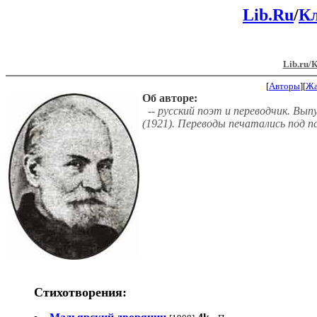
Lib.Ru
/
Кл
Lib.ru/
[
Авторы
][
Ж
Об авторе:
-- русский поэт и переводчик. Вып
(1921). Переводы печатались под 
Стихотворения: