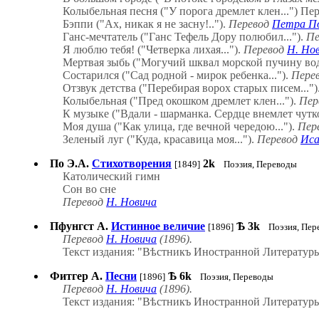
Колыбельная песня ("У порога дремлет клен...") П
Бэппи ("Ах, никак я не засну!..").
Перевод
Петра П
Ганс-мечтатель ("Ганс Тефель Дору полюбил...").
Пе
Я люблю тебя! ("Четверка лихая...").
Перевод
Н. Нов
Мертвая зыбь ("Могучий шквал морской пучину вод.
Состарился ("Сад родной - мирок ребенка...").
Пере
Отзвук детства ("Перебирая ворох старых писем...")
Колыбельная ("Пред окошком дремлет клен...").
Пер
К музыке ("Вдали - шарманка. Сердце внемлет чутко
Моя душа ("Как улица, где вечной чередою...").
Пер
Зеленый луг ("Куда, красавица моя...").
Перевод
Ис
По Э.А.
Стихотворения
2k
[1849]
Поэзия, Переводы
Католический гимн
Сон во сне
Перевод
Н. Новича
Пфунгст А.
Истинное величие
Ѣ
3k
[1896]
Поэзия, Пер
Перевод
Н. Новича
(1896).
Текст издания: "Вѣстникъ Иностранной Литературы"
Фитгер А.
Песни
Ѣ
6k
[1896]
Поэзия, Переводы
Перевод
Н. Новича
(1896).
Текст издания: "Вѣстникъ Иностранной Литературы"