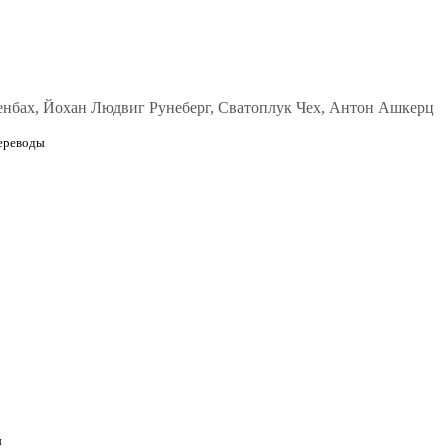
нбах, Йохан Людвиг Рунеберг, Сватоплук Чех, Антон Ашкерц
ереводы
ы