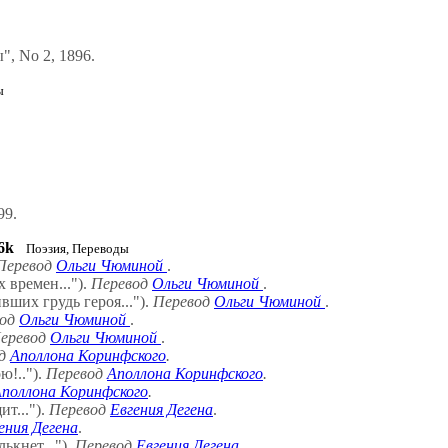
, No 2, 1896.
ы
99.
6k
Поэзия, Переводы
Перевод
Ольги Чюминой
.
времен...").
Перевод
Ольги Чюминой
.
ших грудь героя...").
Перевод
Ольги Чюминой
.
вод
Ольги Чюминой
.
еревод
Ольги Чюминой
.
од
Аполлона Коринфского
.
ю!..").
Перевод
Аполлона Коринфского
.
поллона Коринфского
.
т...").
Перевод
Евгения Дегена
.
ения Дегена
.
ькнет...").
Перевод
Евгения Дегена
.