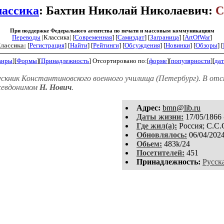
ассика
: Бахтин Николай Николаевич:
С
При поддержке Федерального агентства по печати и массовым коммуникациям
Переводы
|Классика| [
Современная
] [
Самиздат
] [
Заграница
] [
ArtOfWar
]
Классика:
[
Регистрация
]
[
Найти
] [
Рейтинги
] [
Обсуждения
] [
Новинки
] [
Обзоры
] [
анры
][
Формы
][
Принадлежность
]
Отсортировано по:[
форме
][
популярности
][
дат
ускник Константиновского военного училища (Петербург). В отс
псевдонимом
Н. Нович
.
Aдpeс:
bmn@lib.ru
Даты жизни:
17/05/1866 
Где жил(а):
Россия; С.С.
Обновлялось:
06/04/202
Обьем:
483k/24
Посетителей:
451
Принадлежность:
Русск