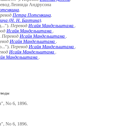
еревод Леонида Андрусона
отемкина
.
ревод
Петра Потемкина
.
ича (Н. Н. Бахтина)
.
..").
Перевод
Исайя Мандельштама
.
вод
Исайя Мандельштама
.
.
Перевод
Исайя Мандельштама
.
евод
Исайя Мандельштама
.
...").
Перевод
Исайя Мандельштама
.
евод
Исайя Мандельштама
.
айя Мандельштама
.
еводы
, No 6, 1896.
, No 6, 1896.