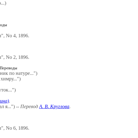
..)
воды
, No 4, 1896.
, No 2, 1896.
 Переводы
ик по натуре...")
имру...")
ток...")
ина)
.
 я...") --
Перевод
А. В. Круглова
.
, No 6, 1896.