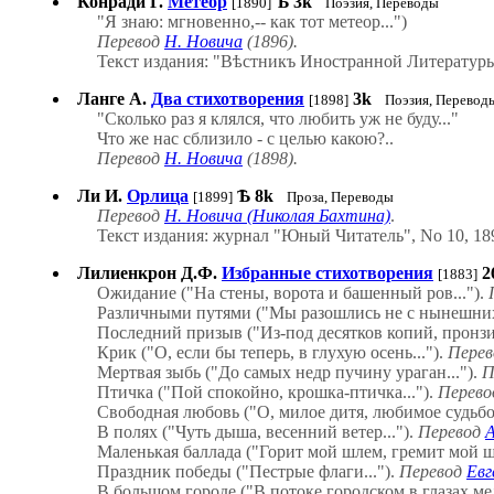
Конради Г.
Метеор
Ѣ
3k
[1890]
Поэзия, Переводы
"Я знаю: мгновенно,-- как тот метеор...")
Перевод
Н. Новича
(1896).
Текст издания: "Вѣстникъ Иностранной Литературы"
Ланге А.
Два стихотворения
3k
[1898]
Поэзия, Перевод
"Сколько раз я клялся, что любить уж не буду..."
Что же нас сблизило - с целью какою?..
Перевод
Н. Новича
(1898).
Ли И.
Орлица
Ѣ
8k
[1899]
Проза, Переводы
Перевод
Н. Новича (Николая Бахтина)
.
Текст издания: журнал "Юный Читатель", No 10, 18
Лилиенкрон Д.Ф.
Избранные стихотворения
2
[1883]
Ожидание ("На стены, ворота и башенный ров...").
Различными путями ("Мы разошлись не с нынешних 
Последний призыв ("Из-под десятков копий, пронзив
Крик ("О, если бы теперь, в глухую осень...").
Пере
Мертвая зыбь ("До самых недр пучину ураган...").
П
Птичка ("Пой спокойно, крошка-птичка...").
Перев
Свободная любовь ("О, милое дитя, любимое судьбо
В полях ("Чуть дыша, весенний ветер...").
Перевод
А
Маленькая баллада ("Горит мой шлем, гремит мой щи
Праздник победы ("Пестрые флаги...").
Перевод
Евг
В большом городе ("В потоке городском в глазах мел