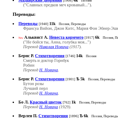
Мадьярский дворянин
4k
[1908]
Поэзия
("Славных предков меч кровавый...").
Переводы:
Переводы
11k
[1940]
Поэзия, Переводы
Франсуа Вийон, Джон Китс, Мария Фон Эбнер-Эше
Альквист А.
Невеста кормчего
6k
[1917]
Поэзия, П
New
("Не бойся ты, Анна, голубка моя...")
Перевод
Николая Новича
(1917).
Бернс Р.
Стихотворения
14k
[1746]
Поэзия
Смерть и доктор Горнбук
Робин
Перевод
Н. Новича
.
Бернс Р.
Стихотворения
Ѣ
5k
[1901]
Поэзия, Переводы
Бутон розы
Лучший перл
Перевод
Н. Новича
.
Бо Л.
Красный цветок
1k
[762]
Поэзия, Переводы
Перевод
Н. Новича
(1929)
.
Верлен П.
Стихотворения
Ѣ
6k
[1896]
Поэзия, Перевод