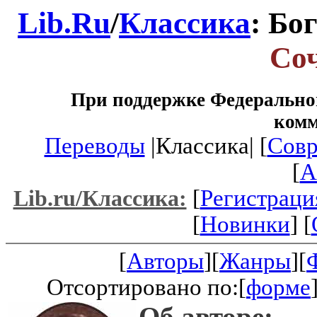
Lib.Ru
/
Классика
: Бо
Со
При поддержке Федеральног
ком
Переводы
|Классика| [
Совр
[
A
[
Регистраци
Lib.ru/Классика:
[
Новинки
] [
[
Авторы
][
Жанры
][
Отсортировано по:[
форме
Об авторе: