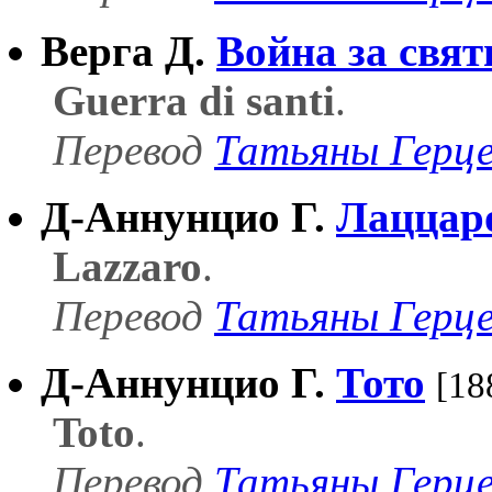
Верга Д.
Война за свя
Guerra di santi
.
Перевод
Татьяны Герц
Д-Аннунцио Г.
Лаццар
Lazzaro
.
Перевод
Татьяны Герц
Д-Аннунцио Г.
Тото
[18
Toto
.
Перевод
Татьяны Герц