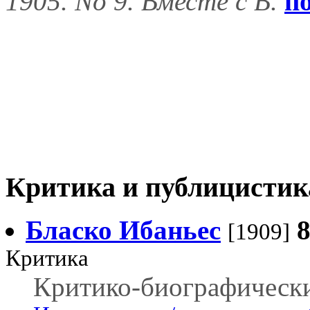
1905. No 9. Вместе с В.
п
Критика и публицистик
Бласко Ибаньес
[1909]
Критика
Критико-биографически