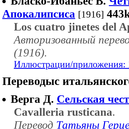
Бласко-Ибаньес В.
Чет
Апокалипсиса
443
[1916]
Los cuatro jinetes del A
Авторизованный перев
(1916).
Иллюстрации/приложения: 
Переводыс итальянског
Верга Д.
Сельская чес
Cavalleria rusticana
.
Перевод
Татьяны Герц