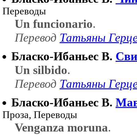
Переводы
Un funcionario
.
Перевод
Татьяны Герц
Бласко-Ибаньес В.
Сви
Un silbido
.
Перевод
Татьяны Герц
Бласко-Ибаньес В.
Мав
Проза, Переводы
Venganza moruna
.