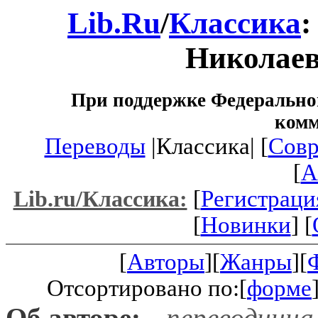
Lib.Ru
/
Классика
:
Николае
При поддержке Федеральног
ком
Переводы
|Классика| [
Совр
[
A
[
Регистраци
Lib.ru/Классика:
[
Новинки
] [
[
Авторы
][
Жанры
][
Отсортировано по:[
форме
Об авторе:
--переводчица 