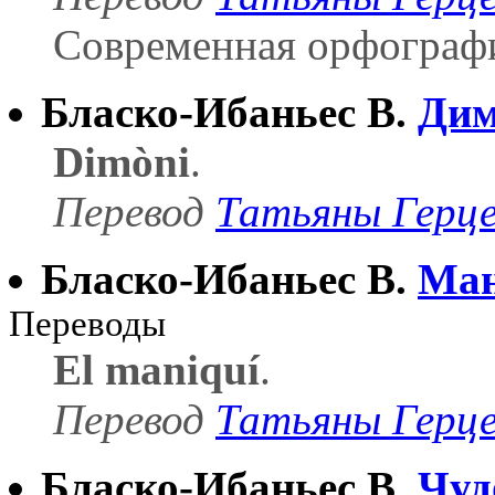
Современная орфография
Бласко-Ибаньес В.
Дим
Dimòni
.
Перевод
Татьяны Герц
Бласко-Ибаньес В.
Ман
Переводы
El maniquí
.
Перевод
Татьяны Герц
Бласко-Ибаньес В.
Чуд