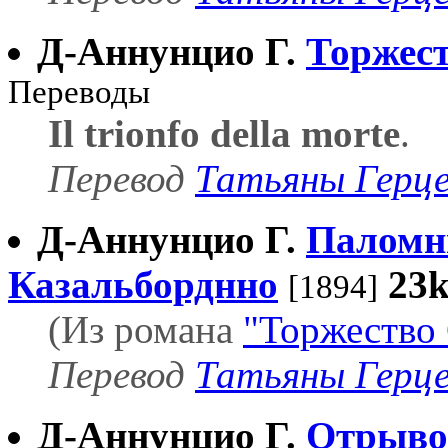
Д-Аннунцио Г.
Торжест
Переводы
Il trionfo della morte
.
Перевод
Татьяны Герц
Д-Аннунцио Г.
Паломн
Казальборднно
23
[1894]
(Из романа
"Торжество
Перевод
Татьяны Герц
Д-Аннунцио Г.
Отрыво