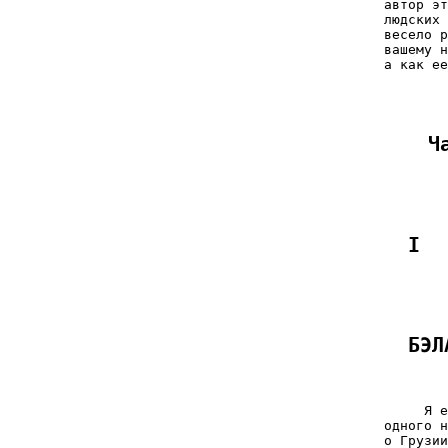
     Ч
I
БЭЛ