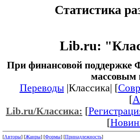
Статистика ра
Lib.ru: "Кла
При финансовой поддержке Ф
массовым 
Переводы
|Классика| [
Совр
[
A
[
Регистраци
Lib.ru/Классика:
[
Новин
[
Авторы
] [
Жанры
] [
Формы
] [
Принадлежность
]