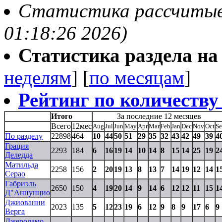
Статистика рассчитыва
01:18:26 2026)
Статистика раздела на t
неделям
] [
по месяцам
]
Рейтинг по количеству
Итого
За последние 12 месяцев
Всего
12мес
Aug
Jul
Jun
May
Apr
Mar
Feb
Jan
Dec
Nov
Oct
S
По разделу
22898
464
10
44
50
51
29
35
32
43
42
49
39
4
Грация
2293
184
6
16
19
14
10
14
8
15
14
25
19
2
Деледда
Матильда
2258
156
2
20
19
13
8
13
7
14
19
12
14
1
Серао
Габриэль
2650
150
4
19
20
14
9
14
6
12
12
11
15
1
Д"Аннунцио
Джиованни
2023
135
5
12
23
19
6
12
9
8
9
17
6
9
Верга
Джероламо