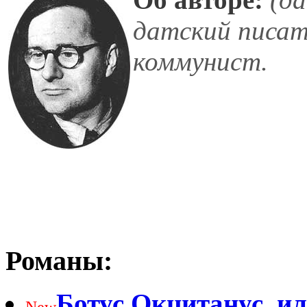
датский писат
коммунист.
Романы:
Ботус Окцитанус, и
New