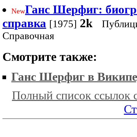
Ганс Шерфиг: биог
New
справка
2k
[1975]
Публици
Справочная
Смотрите также:
Ганс Шерфиг в Викип
Полный список ссылок 
Ст