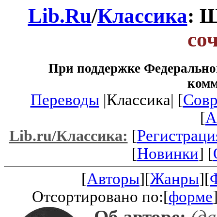
Lib.Ru
/
Классика
: 
со
При поддержке Федеральног
ком
Переводы
|Классика| [
Совр
[
A
[
Регистраци
Lib.ru/Классика:
[
Новинки
] [
[
Авторы
][
Жанры
][
Отсортировано по:[
форме
Об авторе:
(д