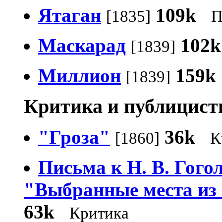
Ятаган
109k
[1835]
П
Маскарад
102k
[1839]
Миллион
159k
[1839]
Критика и публицист
"Гроза"
36k
[1860]
К
Письма к Н. В. Гого
"Выбранные места из 
63k
Критика