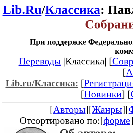
Lib.Ru
/
Классика
: Па
Собрани
При поддержке Федеральног
ком
Переводы
|Классика| [
Совр
[
A
[
Регистраци
Lib.ru/Классика:
[
Новинки
] [
[
Авторы
][
Жанры
][
Отсортировано по:[
форме
Об авторе: