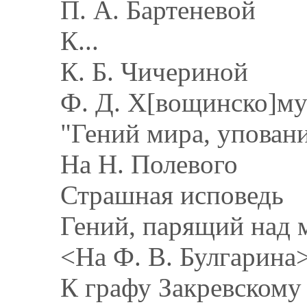
П. А. Бартеневой
К...
К. Б. Чичериной
Ф. Д. X[вощинско]м
"Гений мира, уповани
На Н. Полевого
Страшная исповедь
Гений, парящий над
<На Ф. В. Булгарина
К графу Закревскому