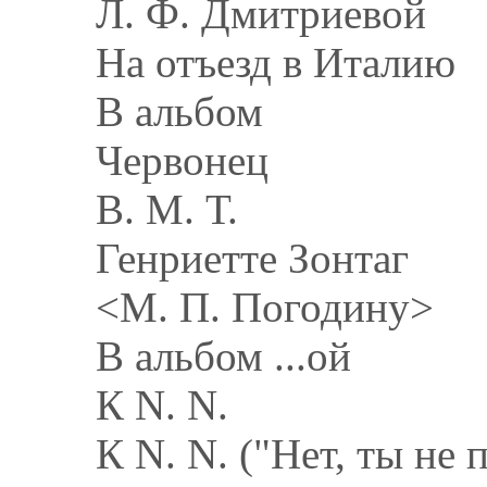
Л. Ф. Дмитриевой
На отъезд в Италию
В альбом
Червонец
В. М. Т.
Генриетте Зонтаг
<М. П. Погодину>
В альбом ...ой
К N. N.
К N. N. ("Нет, ты не п