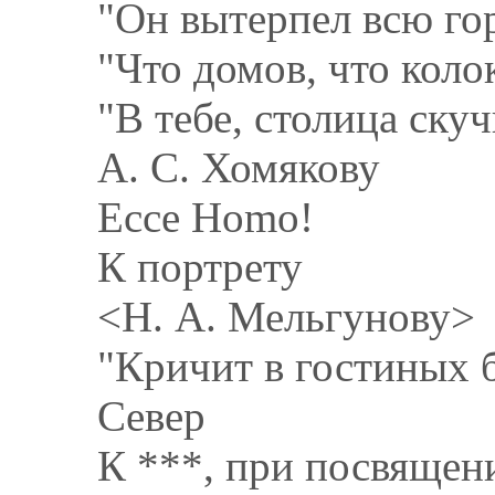
"Он вытерпел всю гор
"Что домов, что колок
"В тебе, столица скуч
А. С. Хомякову
Ессе Homo!
К портрету
<Н. А. Мельгунову>
"Кричит в гостиных б
Север
К ***, при посвящени