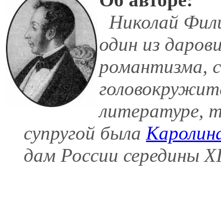
Николай Филип
один из даров
романтизма, 
головокружите
литературе, т
супругой была
Каролин
дам России середины XI