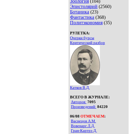
Зоология
(104)
Эпистолярий
(2560)
Ботаника
(23)
Фантастика
(368)
Политэкономия
(35)
РУЛЕТКА:
Очерки бурсы
Критический разбор
Катков В.Д.
ВСЕГО В ЖУРНАЛЕ:
Авторов:
7095
Произведений:
84220
06/08
ОТМЕЧАЕМ
:
Васнецов А.М.
Вовенарг Л.Д.
Гран-Картрэ Д.