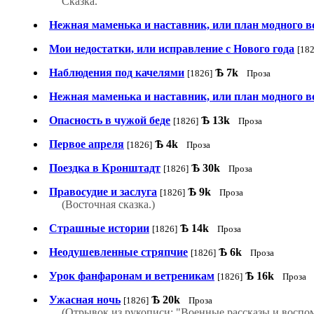
Сказка.
Нежная маменька и наставник, или план модного 
Мои недостатки, или исправление с Нового года
[182
Наблюдения под качелями
Ѣ
7k
[1826]
Проза
Нежная маменька и наставник, или план модного 
Опасность в чужой беде
Ѣ
13k
[1826]
Проза
Первое апреля
Ѣ
4k
[1826]
Проза
Поездка в Кронштадт
Ѣ
30k
[1826]
Проза
Правосудие и заслуга
Ѣ
9k
[1826]
Проза
(Восточная сказка.)
Страшные истории
Ѣ
14k
[1826]
Проза
Неодушевленные стряпчие
Ѣ
6k
[1826]
Проза
Урок фанфаронам и ветреникам
Ѣ
16k
[1826]
Проза
Ужасная ночь
Ѣ
20k
[1826]
Проза
(Отрывок из рукописи: "Военные рассказы и воспо