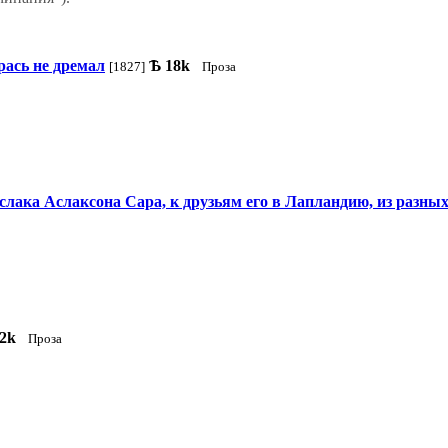
рась не дремал
Ѣ
18k
[1827]
Проза
лака Аслаксона Сара, к друзьям его в Лапландию, из разных
2k
Проза