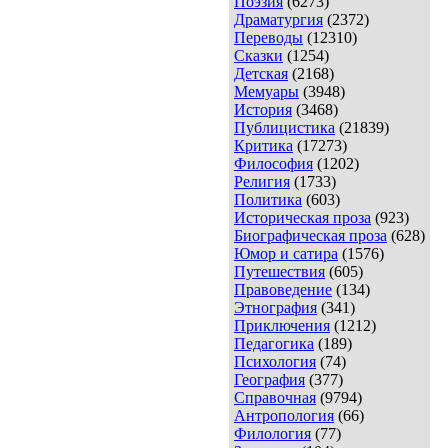
Поэзия
(6273)
Драматургия
(2372)
Переводы
(12310)
Сказки
(1254)
Детская
(2168)
Мемуары
(3948)
История
(3468)
Публицистика
(21839)
Критика
(17273)
Философия
(1202)
Религия
(1733)
Политика
(603)
Историческая проза
(923)
Биографическая проза
(628)
Юмор и сатира
(1576)
Путешествия
(605)
Правоведение
(134)
Этнография
(341)
Приключения
(1212)
Педагогика
(189)
Психология
(74)
География
(377)
Справочная
(9794)
Антропология
(66)
Филология
(77)