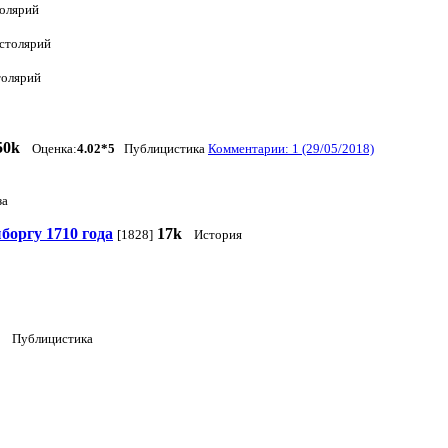
олярий
столярий
толярий
50k
Оценка:
4.02*5
Публицистика
Комментарии: 1 (29/05/2018)
а
боргу 1710 года
17k
[1828]
История
Публицистика