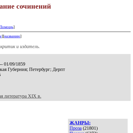
ание сочинений
Помощь
]
е
][
названию
]
 критик и издатель.
-- 01/09/1859
ая Губерния; Петербург; Дерпт
6
ая литература XIX в.
ЖАНРЫ:
Проза
(21801)