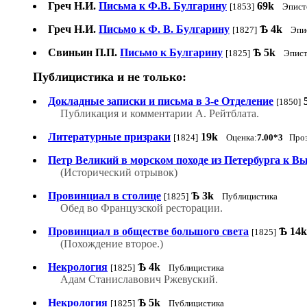
Греч Н.И.
Письма к Ф.В. Булгарину
69k
[1853]
Эпист
Греч Н.И.
Письмо к Ф. В. Булгарину
Ѣ
4k
[1827]
Эпи
Свиньин П.П.
Письмо к Булгарину
Ѣ
5k
[1825]
Эпис
Публицистика и не только:
Докладные записки и письма в 3-е Отделение
[1850]
Публикация и комментарии А. Рейтблата.
Литературные призраки
19k
[1824]
Оценка:
7.00*3
Проз
Петр Великий в морском походе из Петербурга к Вы
(Исторический отрывок)
Провинциал в столице
Ѣ
3k
[1825]
Публицистика
Обед во Французской ресторации.
Провинциал в обществе большого света
Ѣ
14k
[1825]
(Похождение второе.)
Некрология
Ѣ
4k
[1825]
Публицистика
Адам Станиславович Ржевуский.
Некрология
Ѣ
5k
[1825]
Публицистика