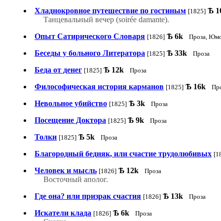
Хладнокровное путешествие по гостиным
Ѣ
1
[1825]
Танцевальный вечер (soirée damante).
Опыт Сатирического Словаря
Ѣ
6k
[1826]
Проза, Юмо
Беседы у больного Литератора
Ѣ
33k
[1825]
Проза
Беда от денег
Ѣ
12k
[1825]
Проза
Философическая история карманов
Ѣ
16k
[1825]
Пр
Невольное убийство
Ѣ
3k
[1825]
Проза
Посещение Доктора
Ѣ
9k
[1825]
Проза
Толки
Ѣ
5k
[1825]
Проза
Благородный бедняк, или счастие трудолюбивых
[1
Человек и мысль
Ѣ
12k
[1826]
Проза
Восточный аполог.
Где она? или призрак счастия
Ѣ
13k
[1826]
Проза
Искатели клада
Ѣ
6k
[1826]
Проза