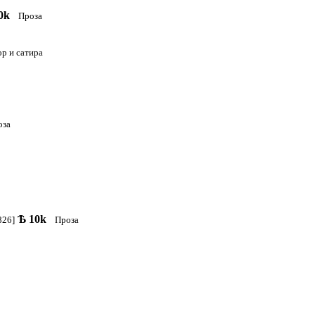
0k
Проза
р и сатира
оза
Ѣ
10k
826]
Проза