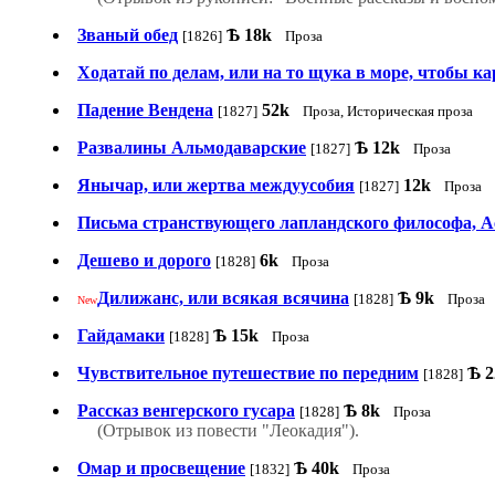
Званый обед
Ѣ
18k
[1826]
Проза
Ходатай по делам, или на то щука в море, чтобы ка
Падение Вендена
52k
[1827]
Проза, Историческая проза
Развалины Альмодаварские
Ѣ
12k
[1827]
Проза
Янычар, или жертва междуусобия
12k
[1827]
Проза
Письма странствующего лапландского философа, Ас
Дешево и дорого
6k
[1828]
Проза
Дилижанс, или всякая всячина
Ѣ
9k
[1828]
Проза
New
Гайдамаки
Ѣ
15k
[1828]
Проза
Чувствительное путешествие по передним
Ѣ
2
[1828]
Рассказ венгерского гусара
Ѣ
8k
[1828]
Проза
(Отрывок из повести "Леокадия").
Омар и просвещение
Ѣ
40k
[1832]
Проза