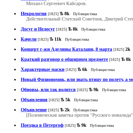
Михаил Сергеевич Кайсаров.
Некрология
Ѣ
8k
[1825]
Публицистика
Действительный Статский Советник, Дмитрий Сте
Досуг и Недосуг
Ѣ
8k
[1825]
Публицистика
Качели
Ѣ
11k
[1825]
Публицистика
Концерт г-жи Аделины Каталани, 8 марта
2k
[1825]
Краткий разговор о обширном предмете
Ѣ
8k
[1825]
Характерные маски
Ѣ
6k
[1825]
Публицистика
Новый Физиономик, или знать птицу по полету, а м
Обновы, или так водится
Ѣ
9k
[1825]
Публицистика
Объявления
Ѣ
5k
[1825]
Публицистика
Объявление
Ѣ
2k
[1825]
Публицистика
[Полемическая заметка против "Русского инвалида"
Поездка в Петергоф
Ѣ
9k
[1825]
Публицистика