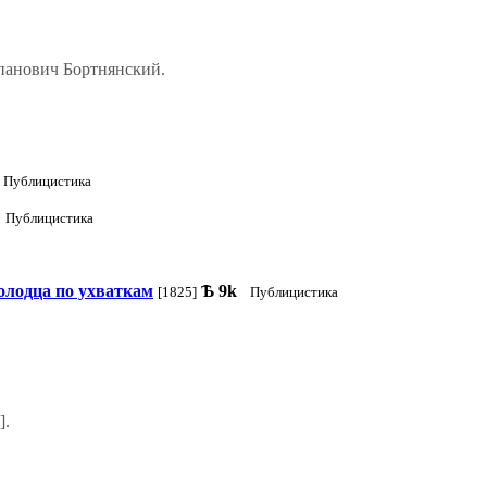
панович Бортнянский.
Публицистика
Публицистика
олодца по ухваткам
Ѣ
9k
[1825]
Публицистика
].