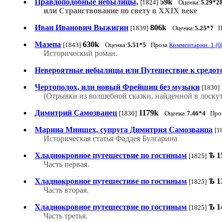
Правдоподобные небылицы,
59k
[1824]
Оценка:
5.29*2
или Странствование по свету в ХХIX веке
Иван Иванович Выжигин
806k
[1839]
Оценка:
5.25*7
П
Мазепа
630k
[1843]
Оценка:
5.51*5
Проза
Комментарии: 1 (0
Исторический роман.
Невероятные небылицы или Путешествие к средот
Чертополох, или новый Фрейшиц без музыки
[1830]
(Отрывки из волшебной сказки, найденной в лоскут
Димитрий Самозванец
1179k
[1830]
Оценка:
7.46*4
Про
Марина Мнишех, супруга Димитрия Самозванца
[1
Историческая статья Фаддея Булгарина
Хладнокровное путешествие по гостиным
Ѣ
1
[1825]
Часть первая.
Хладнокровное путешестиве по гостиным
Ѣ
1
[1825]
Часть вторая.
Хладнокровное путешествие по гостиным
Ѣ
1
[1825]
Часть третья.