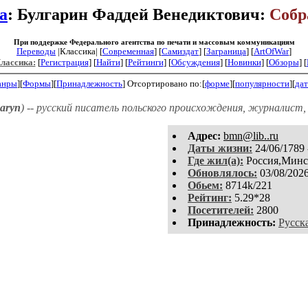
а
: Булгарин Фаддей Венедиктович:
Собр
При поддержке Федерального агентства по печати и массовым коммуникациям
Переводы
|Классика| [
Современная
] [
Самиздат
] [
Заграница
] [
ArtOfWar
]
Классика:
[
Регистрация
]
[
Найти
] [
Рейтинги
] [
Обсуждения
] [
Новинки
] [
Обзоры
] [
анры
][
Формы
][
Принадлежность
]
Отсортировано по:[
форме
][
популярности
][
дат
haryn
) -- русский писатель польского происхождения, журналист,
Aдpeс:
bmn@lib..ru
Даты жизни:
24/06/1789 
Где жил(а):
Россия,Минск
Обновлялось:
03/08/202
Обьем:
8714k/221
Рейтинг:
5.29*28
Посетителей:
2800
Принадлежность:
Русск