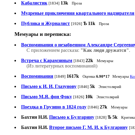
Кабалистик
13k
[1834]
Проза
Мудреные приключения квартального надзирателя
Публика и Журналист
Ѣ
11k
[1926]
Проза
Мемуары и переписка:
Воспоминания о незабвенном Александре Сергееви
С приложением рассказа:
"Как люди дружатся"
.
Встреча с Карамзиным
22k
[1843]
Мемуары
(Из литературных воспоминаний)
Воспоминания
1617k
[1849]
Оценка:
6.90*17
Мемуары
Ко
Письмо к И. И. Глазунову
5k
[1846]
Эпистолярий
Письмо М.Я. фон Фоку
10k
[1826]
Эпистолярий
Поездка в Грузино в 1824 году
27k
[1846]
Мемуары
Бахтин Н.И.
Письмо к Булгарину
Ѣ
5k
[1828]
Критика
Бахтин Н.И.
Второе письмо Г. M. И. к Булгарину
[18