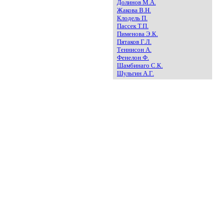
Долинов М.А.
Жакова В.Н.
Клодель П.
Пассек Т.П.
Пименова Э.К.
Пятаков Г.Л.
Теннисон А.
Фенелон Ф.
Шамбинаго С.К.
Шульгин А.Г.