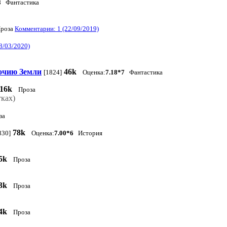
8
Фантастика
роза
Комментарии: 1 (22/09/2019)
8/03/2020)
очию Земли
46k
[1824]
Оценка:
7.18*7
Фантастика
16k
Проза
ках)
за
78k
830]
Оценка:
7.00*6
История
5k
Проза
3k
Проза
4k
Проза