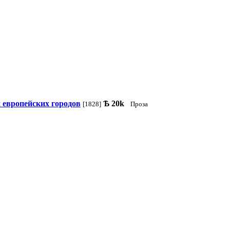
 европейских городов
Ѣ
20k
[1828]
Проза