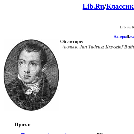
Lib.Ru
/
Классик
Lib.ru/
[
Авторы
][
Ж
Об авторе:
(польск.
Jan Tadeusz Krzysztof Buł
Проза: