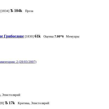
Ѣ
104k
[1834]
Проза
че Грибоедове
61k
[1830]
Оценка:
7.00*6
Мемуары
мментарии: 2 (28/03/2007)
, Эпистолярий
Ѣ
17k
28]
Критика, Эпистолярий