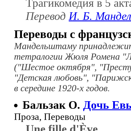
Трагикомедия в 5 акт
Перевод
И. Б. Манд
Переводы с французс
Мандельштаму принадлежит
тетралогии Жюля Ромена "Л
("Шестое октября", "Прест
"Детская любовь", "Парижск
в середине 1920-х годов.
Бальзак О.
Дочь Ев
Проза, Переводы
Une fille d'Ève
.