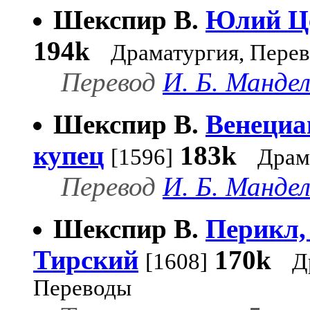
Шекспир В.
Юлий Ц
194k
Драматургия, Пере
Перевод
И. Б. Манд
Шекспир В.
Венециа
купец
183k
[1596]
Драм
Перевод
И. Б. Манд
Шекспир В.
Перикл,
Тирский
170k
[1608]
Д
Переводы