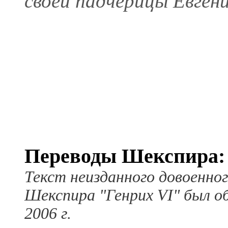
своей падчерицы Евгени
Переводы Шекспира:
Текст неизданного довоенног
Шекспира "Генрих VI" был о
2006 г.