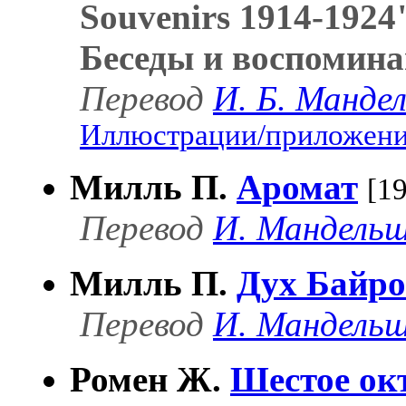
Souvenirs 1914-1924
Беседы и воспомин
Перевод
И. Б. Манд
Иллюстрации/приложения
Милль П.
Аромат
[1
Перевод
И. Мандель
Милль П.
Дух Байр
Перевод
И. Мандель
Ромен Ж.
Шестое ок