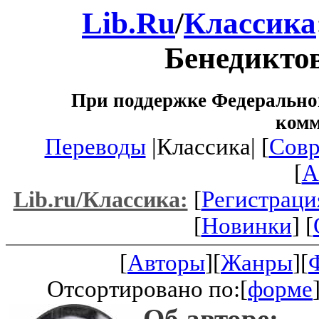
Lib.Ru
/
Классика
Бенедикто
При поддержке Федеральног
ком
Переводы
|Классика| [
Совр
[
A
[
Регистраци
Lib.ru/Классика:
[
Новинки
] [
[
Авторы
][
Жанры
][
Отсортировано по:[
форме
Об авторе: