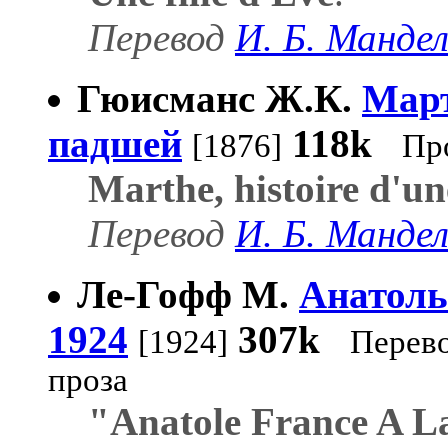
Перевод
И. Б. Манд
Гюисманс Ж.К.
Март
падшей
118k
[1876]
Пр
Marthe, histoire d'une
Перевод
И. Б. Манд
Ле-Гофф М.
Анатоль
1924
307k
[1924]
Перев
проза
"Anatole France A La