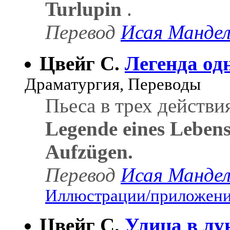
Turlupin
.
Перевод
Исая Манде
Цвейг С.
Легенда од
Драматургия, Переводы
Пьеса в трех действи
Legende eines Lebens
Aufzügen.
Перевод
Исая Манде
Иллюстрации/приложения
Цвейг С.
Улица в лу