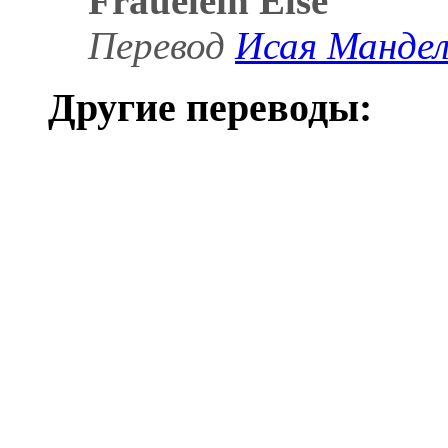
Frauelein Else
Перевод
Исая Манде
Другие переводы: