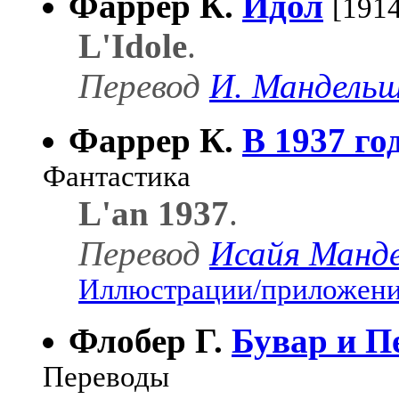
Фаррер К.
Идол
[1914
L'Idole
.
Перевод
И. Мандель
Фаррер К.
В 1937 го
Фантастика
L'an 1937
.
Перевод
Исайя Манд
Иллюстрации/приложения
Флобер Г.
Бувар и 
Переводы