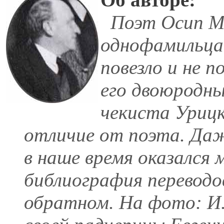
Поэт Осип Ма
однофамильца
повезло и не п
его двоюродны
чекиста Урицк
отличие от поэта. Да
в наше время оказался
библиография переводо
обратном.
На фото: И.