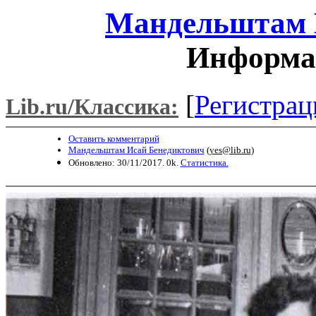
Мандельштам 
Информац
[
Регистрац
Lib.ru/Классика:
Оставить комментарий
Мандельштам Исай Бенедиктович
(
yes@lib.ru
)
Обновлено: 30/11/2017. 0k.
Статистика.