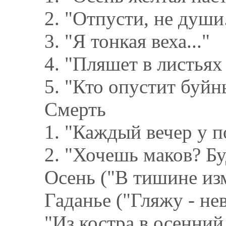
2. "Отпусти, не души.
3. "Я тонкая веха..."
4. "Пляшет в листьях 
5. "Кто опустит буйн
Смерть
1. "Каждый вечер у по
2. "Хочешь маков? Бу
Осень ("В тишине изм
Гаданье ("Гляжу - не
"Из костра в осенний 