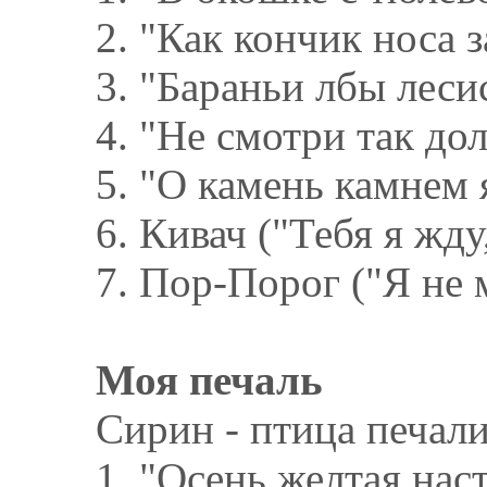
2. "Как кончик носа з
3. "Бараньи лбы леси
4. "Не смотри так до
5. "О камень камнем я
6. Кивач ("Тебя я жду,
7. Пор-Порог ("Я не м
Моя печаль
Сирин - птица печал
1. "Осень желтая наст