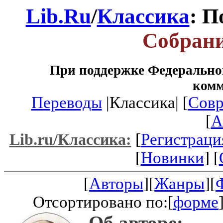
Lib.Ru
/
Классика
: П
Собрани
При поддержке Федеральног
ком
Переводы
|Классика| [
Совр
[
A
[
Регистраци
Lib.ru/Классика:
[
Новинки
] [
[
Авторы
][
Жанры
][
Отсортировано по:[
форме
Об авторе: