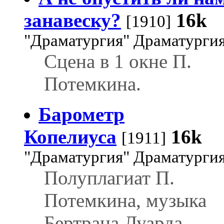
занавеску?
16k
[1910]
"Драматургия" Драматурги
Сцена в 1 окне П.
Потемкина.
Барометр
Копелиуса
16k
[1911]
"Драматургия" Драматурги
Полуплагиат П.
Потемкина, музыка
Бертрана Луарда