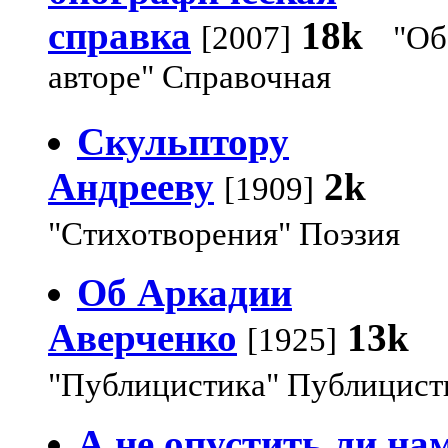
справка
18k
[2007]
"Об
авторе" Справочная
Скульптору
Андрееву
2k
[1909]
"Стихотворения" Поэзия
Об Аркадии
Аверченко
13k
[1925]
"Публицистика" Публицист
А не опустить ли на