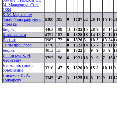
романа "Перелом"), Б.
М. Маркевича. Спб.
1884
Б. М. Маркевич:
биобиблиографическая
6390
205
9
17
27
22
20
11
15
16
2
справка
Бездна
4463
199
11
18
32
15
28
9
8
14
2
Княжна Тата
4351
183
6
18
28
18
14
18
7
12
1
Лесник
3983
172
8
18
26
8
18
5
13
24
1
Типы прошлого
4778
171
8
15
23
14
15
7
8
11
1
Бездна
4013
157
6
17
22
8
9
9
6
9
1
Из письма К. Н.
3793
156
6
19
21
16
9
9
7
16
1
Леонтьеву
Несколько слов в
3310
147
5
18
20
10
15
8
10
11
9
объяснение
Письмо к И. А.
3345
147
3
16
25
16
8
10
9
11
1
Гончарову