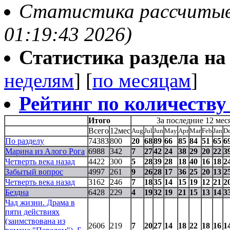
Статистика рассчитывае
01:19:43 2026)
Статистика раздела на t
неделям
] [
по месяцам
]
Рейтинг по количеству
Итого
За последние 12 мес
Всего
12мес
Aug
Jul
Jun
May
Apr
Mar
Feb
Jan
D
По разделу
74383
800
20
68
89
66
85
84
51
65
6
Марина из Алого Рога
6988
342
7
27
42
24
38
29
20
22
3
Четверть века назад
4422
300
5
28
39
28
18
40
16
18
2
Забытый вопрос
4997
261
9
26
28
17
36
25
20
13
2
Четверть века назад
3162
246
7
18
35
14
15
19
12
21
2
Бездна
6428
229
4
19
32
19
21
15
13
14
3
Чад жизни. Драма в
пяти действиях
(заимствована из
2606
219
7
20
27
14
18
22
18
16
1