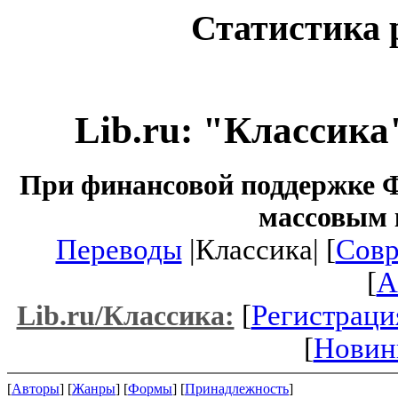
Статистика 
Lib.ru: "Классика
При финансовой поддержке Ф
массовым 
Переводы
|Классика| [
Совр
[
A
[
Регистраци
Lib.ru/Классика:
[
Новин
[
Авторы
] [
Жанры
] [
Формы
] [
Принадлежность
]