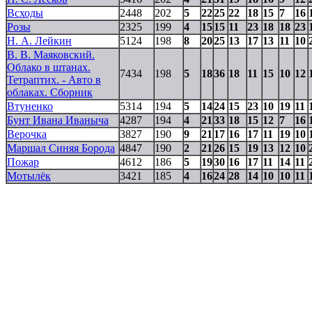
Всходы
2448
202
5
22
25
22
18
15
7
16
Розы
2325
199
4
15
15
11
23
18
18
23
Н. А. Лейкин
5124
198
8
20
25
13
17
13
11
10
В. В. Маяковский.
Облако в штанах.
7434
198
5
18
36
18
11
15
10
12
Тетраптих. - Авто в
облаках. Сборник
Втуненко
5314
194
5
14
24
15
23
10
19
11
Бунт Ивана Иваныча
4287
194
4
21
33
18
15
12
7
16
Верочка
3827
190
9
21
17
16
17
11
19
10
Маршал Синяя Борода
4847
190
2
21
26
15
19
13
12
10
Пожар
4612
186
5
19
30
16
17
11
14
11
Мотылёк
3421
185
4
16
24
28
14
10
10
11