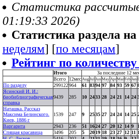
Статистика рассчитывае
01:19:33 2026)
Статистика раздела на t
неделям
] [
по месяцам
]
Рейтинг по количеству
Итого
За последние 12 ме
Всего
12мес
Aug
Jul
Jun
May
Apr
Mar
Feb
Jan
По разделу
299122
964
61
83
94
97
84
93
59
67
Ясинский И. И.:
биобиблиографическая
9439
285
10
24
33
28
24
21
14
24
справка
Наташка. Рассказ
Максима Белинского.
1539
247
9
25
35
27
24
24
14
25
Киев, 1886 г
Варгарита
2943
236
51
16
24
27
20
12
14
9
Спящая красавица
3496
205
5
20
19
18
23
27
12
11
Н. С. Лесков
5416
202
4
21
31
19
18
16
9
12