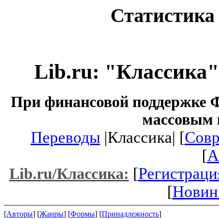
Статистика 
Lib.ru: "Классика
При финансовой поддержке Ф
массовым 
Переводы
|Классика| [
Совр
[
A
[
Регистраци
Lib.ru/Классика:
[
Новин
[
Авторы
] [
Жанры
] [
Формы
] [
Принадлежность
]