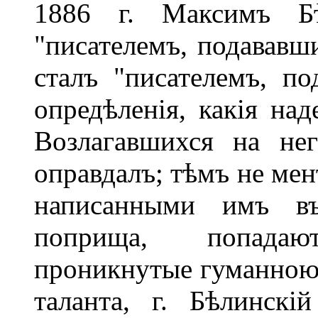
1886 г. Максимъ Б
"писателемъ, подававш
сталъ "писателемъ, п
опредѣленія, какія на
Возлагавшихся на не
оправдалъ; тѣмъ не мен
написанными имъ въ
поприща, попадаю
проникнутые гуманною 
таланта, г. Бѣлинск