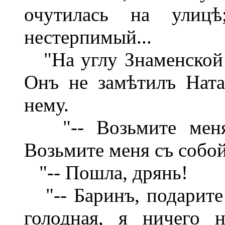
очутилась на улиц
нестерпимый...
"На углу Знаменской 
Онъ не замѣтилъ Ната
нему.
"-- Возьмите меня, 
Возьмите меня съ собой!
"-- Пошла, дрянь!
"-- Баринъ, подарите 
голодная, я ничего н