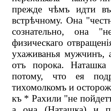
прежде чѣмъ идти въ
встрѣчному. Она "честн
сознательно, она "
физическаго отвращені
ухаживанья мужчинъ, а
отъ порока. Наташка
потому, что ея подр
тихомолкомъ и осторожн
къ * Рахили "не пойдет
а она (Наташка) и п