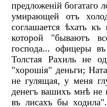
предложеній богатаго л
умирающей отъ холод
соглашается ѣхать къ
которой "бываютъ вс
господа... офицеры въ
Толстая Рахиль не од
"хорошія" деньги; Нат
не гулящая, у меня гл
денегъ вашихъ мнѣ не н
въ лисахъ бы ходила".