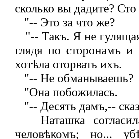
сколько вы дадите? Сто
"-- Это за что же?
"-- Такъ. Я не гулящая
глядя по сторонамъ и 
хотѣла оторвать ихъ.
"-- Не обманываешь?
"Она побожилась.
"-- Десять дамъ,-- сказ
Наташка согласила
человѣкомъ; но... у