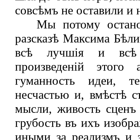
совсѣмъ не оставили и 
Мы потому останови
разсказѣ Максима Бѣли
всѣ лучшія и всѣ
произведеній этого 
гуманность идеи, т
несчастью и, вмѣстѣ с
мысли, живость сценъ
грубость въ ихъ изобр
иными за реализмъ и з