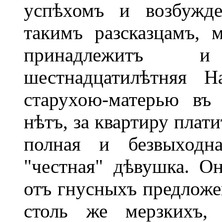
успѣхомъ и возбужд
такимъ разсказцамъ, 
принадлежит
шестнадцатилѣтняя Н
старухою-матерью въ
нѣтъ, за квартиру плат
полная и безвыходн
"честная" дѣвушка. Он
отъ гнусныхъ предложен
столь же мерзкихъ, 