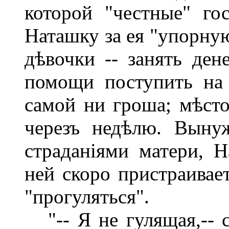
которой "честные" го
Наташку за ея "упорну
дѣвочки -- занять де
помощи поступить на
самой ни гроша; мѣсто
черезъ недѣлю. Выну
страданіями матери, 
ней скоро пристраивае
"прогуляться".
"-- Я не гулящая,-- с