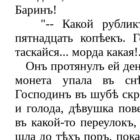
Баринъ!
"-- Какой рубликъ!
пятнадцать копѣекъ. 
таскайся... морда какая!.
Онъ протянулъ ей деньг
монета упала въ сн
Господинъ въ шубѣ скр
и голода, дѣвушка пов
въ какой-то переулокъ,
шла до тѣхъ поръ, пока