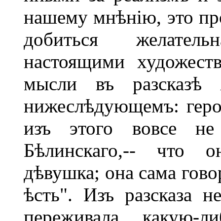
нашему мнѣнію, это пр
добиться желатель
настоящими художест
мысли въ разсказѣ
нижеслѣдующемъ: геро
изъ этого вовсе не 
Бѣлинскаго,-- что о
дѣвушка; она сама говор
ѣсть". Изъ разсказа 
переживала какую-ли