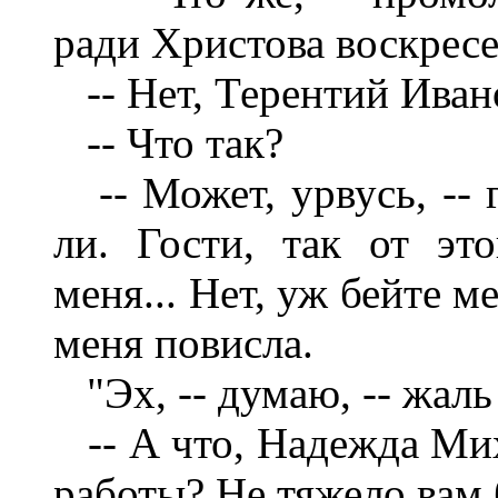
ради Христова воскрес
-- Нет, Терентий Ивано
-- Что так?
-- Может, урвусь, -- г
ли. Гости, так от это
меня... Нет, уж бейте ме
меня повисла.
"Эх, -- думаю, -- жал
-- А что, Надежда Мих
работы? Не тяжело вам 