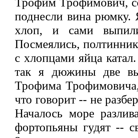
Трофим Трофимович, со
поднесли вина рюмку. Я
хлоп, и сами выпил
Посмеялись, полтинник
с хлопцами яйца катал.
так я дюжины две вы
Трофима Трофимовича, 
что говорит -- не разбе
Началось море разлива
фортопьяны гудят -- св