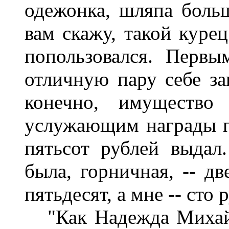
одежонка, шляпа больш
вам скажу, такой куре
попользовался. Первы
отличную пару себе зак
конечно, имуществ
услужающим награды 
пятьсот рублей выдал
была, горничная, -- дв
пятьдесят, а мне -- сто
"Как Надежда Михайло