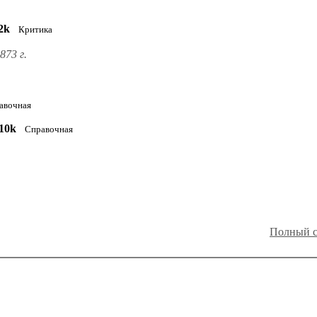
2k
Критика
873 г.
авочная
10k
Справочная
Полный с