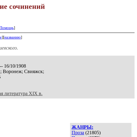
ие сочинений
Помощь
]
е
][
названию
]
евского.
-- 16/10/1908
; Воронеж; Свияжск;
5
ая литература XIX в.
ЖАНРЫ:
Проза
(21805)