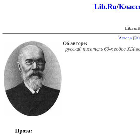
Lib.Ru
/
Класс
Lib.ru/
[
Авторы
][
Ж
Об авторе:
русский писатель 60-х годов XIX в
Проза: