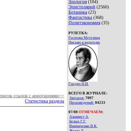
Зоология
(104)
Эпистолярий
(2560)
Ботаника
(23)
Фантастика
(368)
Политэкономия
(35)
РУЛЕТКА:
Госпожа Метелица
Письмо к издателю
Гнедич Н.И.
ВСЕГО В ЖУРНАЛЕ:
писок ссылок с аннотациями>>
Авторов:
7097
Статистика раздела
Произведений:
84233
07/08
ОТМЕЧАЕМ
:
Альквист А.
Белых Г.Г.
Винниченко В.К.
Желло Л.