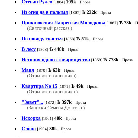
Степан Рулев
105k
[1864]
Проза
Из огня да в полымя
Ѣ
232k
[1867]
Проза
Приключения Лаврентия Молодкова
Ѣ
73k
[1867]
П
(Святочный рассказ.)
По поводу счастья
Ѣ
51k
[1868]
Проза
В лесу
Ѣ
448k
[1868]
Проза
История одного товарищества
Ѣ
778k
[1869]
Проза
Маня
Ѣ
63k
[1870]
Проза
(Отрывок из дневника).
Квартира No 15
Ѣ
49k
[1871]
Проза
(Отрывок из дневника.)
"Зовет"...
Ѣ
397k
[1872]
Проза
(Записки Семена Долгого.)
Искорка
40k
[1901]
Проза
Слово
38k
[1904]
Проза