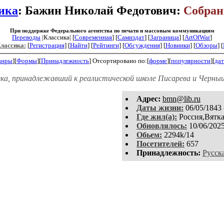
ика
: Бажин Николай Федотович:
Собран
При поддержке Федерального агентства по печати и массовым коммуникациям
Переводы
|Классика| [
Современная
] [
Самиздат
] [
Заграница
] [
ArtOfWar
]
Классика:
[
Регистрация
]
[
Найти
] [
Рейтинги
] [
Обсуждения
] [
Новинки
] [
Обзоры
] [
анры
][
Формы
][
Принадлежность
]
Отсортировано по:[
форме
][
популярности
][
дат
ека, принадлежавший к реалистической школе Писарева и Черныш
Aдpeс:
bmn@lib.ru
Даты жизни:
06/05/1843 
Где жил(а):
Россия,Вятка
Обновлялось:
10/06/202
Обьем:
2294k/14
Посетителей:
657
Принадлежность:
Русск