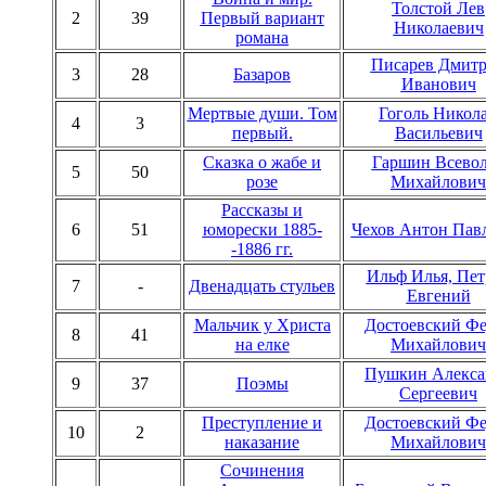
Толстой Лев
2
39
Первый вариант
Николаевич
романа
Писарев Дмит
3
28
Базаров
Иванович
Мертвые души. Том
Гоголь Никол
4
3
первый.
Васильевич
Cказка о жабе и
Гаршин Всево
5
50
розе
Михайлович
Рассказы и
6
51
юморески 1885-
Чехов Антон Пав
-1886 гг.
Ильф Илья, Пет
7
-
Двенадцать стульев
Евгений
Мальчик у Христа
Достоевский Ф
8
41
на елке
Михайлович
Пушкин Алекса
9
37
Поэмы
Сергеевич
Преступление и
Достоевский Ф
10
2
наказание
Михайлович
Сочинения