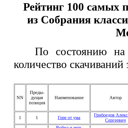
Рейтинг 100 самых 
из Собрания класс
М
По состоянию н
количество скачиваний з
Преды-
NN
дущая
Наименование
Автор
позиция
Грибоедов Алекс
1
1
Горе от ума
Сергеевич
Война и мир.