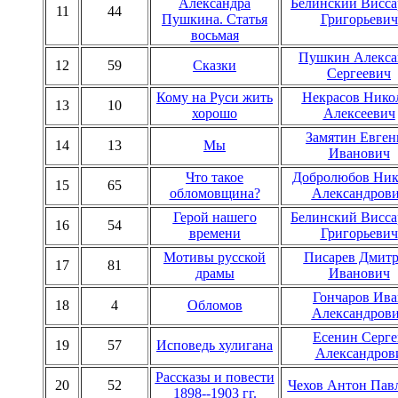
Александра
Белинский Висс
11
44
Пушкина. Статья
Григорьевич
восьмая
Пушкин Алекса
12
59
Сказки
Сергеевич
Кому на Руси жить
Некрасов Нико
13
10
хорошо
Алексеевич
Замятин Евген
14
13
Мы
Иванович
Что такое
Добролюбов Ник
15
65
обломовщина?
Александров
Герой нашего
Белинский Висс
16
54
времени
Григорьевич
Мотивы русской
Писарев Дмит
17
81
драмы
Иванович
Гончаров Ива
18
4
Обломов
Александров
Есенин Серге
19
57
Исповедь хулигана
Александров
Рассказы и повести
20
52
Чехов Антон Пав
1898--1903 гг.