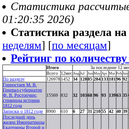
Статистика рассчитывае
01:20:35 2026)
Статистика раздела на t
неделям
] [
по месяцам
]
Рейтинг по количеству
Итого
За последние 12 ме
Всего
12мес
Aug
Jul
Jun
May
Apr
Mar
Feb
Jan
По разделу
126978
1452
34
128
85
284
133
181
96
92
Горностаев М. В.
Генерал-губернатор
Ф. В. Ростопчин:
15569
832
32
103
68
96
93
139
63
35
страницы истории
1812 года
Записки о 1812 годе
8900
610
6
27
31
210
55
42
40
39
Последний день
жизни Императрицы
Екатерины Второй и