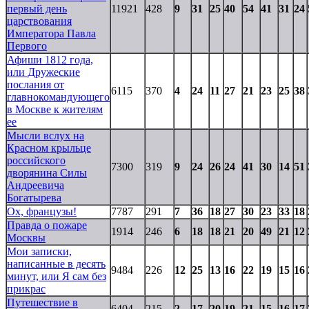
первый день
11921
428
9
31
25
40
54
41
31
24
царствования
Императора Павла
Первого
Афиши 1812 года,
или Дружеские
послания от
6115
370
4
24
11
27
21
23
25
38
главнокомандующего
в Москве к жителям
ее
Мысли вслух на
Красном крыльце
российского
7300
319
9
24
26
24
41
30
14
51
дворянина Силы
Андреевича
Богатырева
Ох, французы!
7787
291
7
36
18
27
30
23
33
18
Правда о пожаре
1914
246
6
18
18
21
20
49
21
12
Москвы
Мои записки,
написанные в десять
9484
226
12
25
13
16
22
19
15
16
минут, или Я сам без
прикрас
Путешествие в
6404
215
2
17
20
19
21
15
16
17