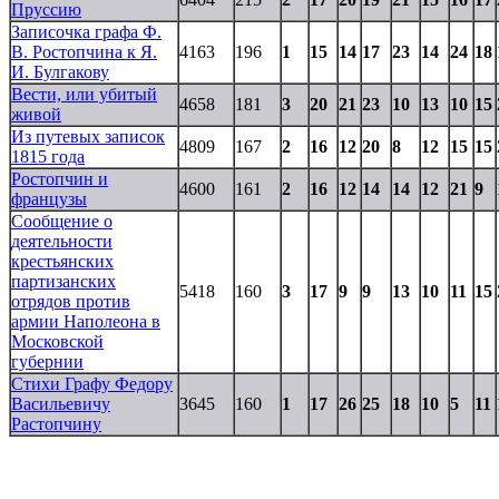
Пруссию
Записочка графа Ф.
В. Ростопчина к Я.
4163
196
1
15
14
17
23
14
24
18
И. Булгакову
Вести, или убитый
4658
181
3
20
21
23
10
13
10
15
живой
Из путевых записок
4809
167
2
16
12
20
8
12
15
15
1815 года
Ростопчин и
4600
161
2
16
12
14
14
12
21
9
французы
Сообщение о
деятельности
крестьянских
партизанских
5418
160
3
17
9
9
13
10
11
15
отрядов против
армии Наполеона в
Московской
губернии
Стихи Графу Федору
Васильевичу
3645
160
1
17
26
25
18
10
5
11
Растопчину