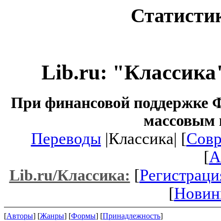
Статистик
Lib.ru: "Классика
При финансовой поддержке Ф
массовым 
Переводы
|Классика| [
Совр
[
A
[
Регистраци
Lib.ru/Классика:
[
Новин
[
Авторы
] [
Жанры
] [
Формы
] [
Принадлежность
]