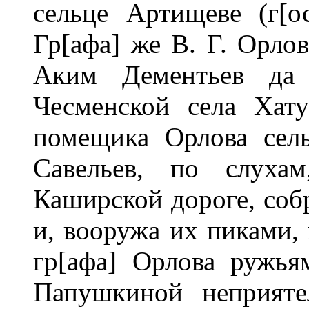
сельце Артищеве (г[о
Гр[афа] же В. Г. Орло
Аким Дементьев да 
Чесменской села Хат
помещика Орлова сел
Савельев, по слуха
Каширской дороге, собр
и, вооружа их пиками,
гр[афа] Орлова ружья
Папушкиной неприяте