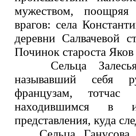
мужеством, поощряя
врагов: села Констант
деревни Салвачевой с
Починок староста Яков
Сельца Залесья к
называвший себя р
французам, тотчас
находившимся в и
представления, куда сле
Сельца Ганусова кр