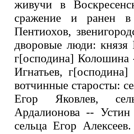
живучи в Воскресенс
сражение и ранен в 
Пентиохов, звенигоро
дворовые люди: князя 
г[осподина] Колошина 
Игнатьев, г[осподина]
вотчинные старосты: се
Егор Яковлев, сел
Ардалионова -- Устин
сельца Егор Алексеев