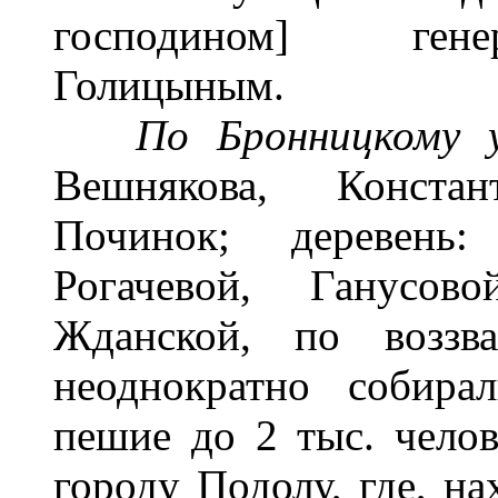
господином] генер
Голицыным.
По Бронницкому 
Вешнякова, Констан
Починок; деревень:
Рогачевой, Ганусов
Жданской, по воззв
неоднократно собира
пешие до 2 тыс. чело
городу Подолу, где, на