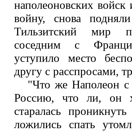
наполеоновских войск 
войну, снова поднял
Тильзитский мир пе
соседним с Францие
уступило место бесп
другу с расспросами, т
"Что же Наполеон с у
Россию, что ли, он х
старалась проникнут
ложились спать утом