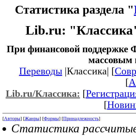
Статистика раздела "
Lib.ru: "Классика
При финансовой поддержке Ф
массовым 
Переводы
|Классика| [
Совр
[
A
[
Регистраци
Lib.ru/Классика:
[
Новин
[
Авторы
] [
Жанры
] [
Формы
] [
Принадлежность
]
Статистика рассчитыва