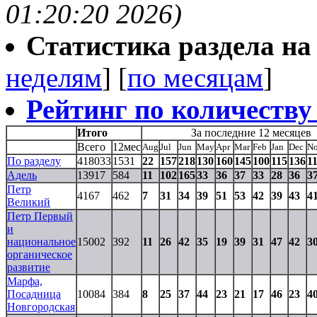
01:20:20 2026)
Статистика раздела на t
неделям
] [
по месяцам
]
Рейтинг по количеству
Итого
За последние 12 месяцев
Всего
12мес
Aug
Jul
Jun
May
Apr
Mar
Feb
Jan
Dec
N
По разделу
418033
1531
22
157
218
130
160
145
100
115
136
1
Адель
13917
584
11
102
165
33
36
37
33
28
36
3
Петр
4167
462
7
31
34
39
51
53
42
39
43
4
Великий
Петр Первый
и
национальное
15002
392
11
26
42
35
19
39
31
47
42
3
органическое
развитие
Марфа,
Посадница
10084
384
8
25
37
44
23
21
17
46
23
4
Новгородская