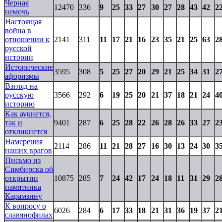
Черная
12470
336
9
25
33
27
30
27
28
43
42
2
немочь
Настоящая
война в
отношении к
2141
311
11
17
21
16
23
35
21
25
63
2
русской
истории
Исторические
3595
308
5
25
27
20
29
21
25
34
31
2
афоризмы
Взгляд на
русскую
3566
292
6
19
25
20
21
37
18
21
24
4
историю
Как аукнется,
так и
9401
287
6
25
28
22
26
28
26
33
27
2
откликнется
Намерения
2114
286
11
21
28
27
16
30
13
24
30
3
наших врагов
Письмо из
Симбирска об
открытии
10875
285
7
24
42
17
24
18
11
31
29
2
памятника
Карамзину
К вопросу о
6026
284
6
17
33
18
21
31
36
19
37
2
славянофилах