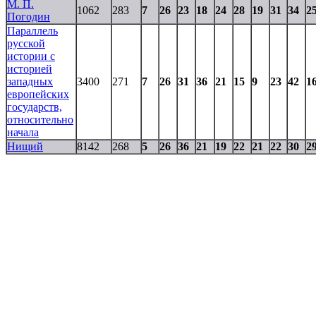
М. П.
1062
283
7
26
23
18
24
28
19
31
34
2
Погодин
Параллель
русской
истории с
историей
западных
3400
271
7
26
31
36
21
15
9
23
42
1
европейских
государств,
относительно
начала
Нищий
8142
268
5
26
36
21
19
22
21
22
30
2