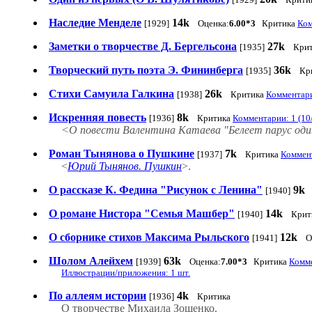
Наследие Менделе
14k
[1929]
Оценка:
6.00*3
Критика
Ком
Заметки о творчестве Д. Бергельсона
27k
[1935]
Кри
Творческий путь поэта Э. Фининберга
36k
[1935]
Кр
Стихи Самуила Галкина
26k
[1938]
Критика
Комментари
Искренняя повесть
8k
[1936]
Критика
Комментарии: 1 (10
<О повести Валентина Катаева "Белеет парус од
Роман Тынянова о Пушкине
7k
[1937]
Критика
Коммент
<
Юрий Тынянов. Пушкин
>.
О рассказе К. Федина "Рисунок с Ленина"
9k
[1940]
О романе Нистора "Семья Машбер"
14k
[1940]
Крит
О сборнике стихов Максима Рыльского
12k
[1941]
О
Шолом Алейхем
63k
[1939]
Оценка:
7.00*3
Критика
Комме
Иллюстрации/приложения: 1 шт.
По аллеям истории
4k
[1936]
Критика
О творчестве Михаила Зощенко.