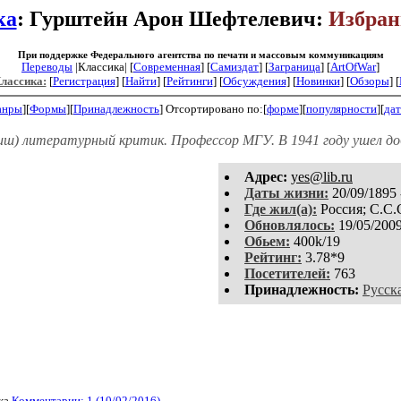
ка
: Гурштейн Арон Шефтелевич:
Избран
При поддержке Федерального агентства по печати и массовым коммуникациям
Переводы
|Классика| [
Современная
] [
Самиздат
] [
Заграница
] [
ArtOfWar
]
Классика:
[
Регистрация
]
[
Найти
] [
Рейтинги
] [
Обсуждения
] [
Новинки
] [
Обзоры
] [
анры
][
Формы
][
Принадлежность
]
Отсортировано по:[
форме
][
популярности
][
дат
иш) литературный критик. Профессор МГУ. В 1941 году ушел доб
Aдpeс:
yes@lib.ru
Даты жизни:
20/09/1895 
Где жил(а):
Россия; С.С.
Обновлялось:
19/05/200
Обьем:
400k/19
Рейтинг:
3.78*9
Посетителей:
763
Принадлежность:
Русск
ка
Комментарии: 1 (10/02/2016)