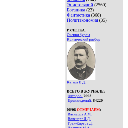
Эпистолярий
(2560)
Ботаника
(23)
Фантастика
(368)
Политэкономия
(35)
РУЛЕТКА:
Очерки бурсы
Критический разбор
Катков В.Д.
ВСЕГО В ЖУРНАЛЕ:
Авторов:
7095
Произведений:
84220
06/08
ОТМЕЧАЕМ
:
Васнецов А.М.
Вовенарг Л.Д.
Гран-Картрэ Д.
Долинов М.А.