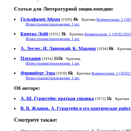
Статьи для Литературной энциклопедии:
Гольдфаден Абрам
4k
[1929]
Критика
Комментарии: 1 (10/
Иллюстрации/приложения: 1 шт.
Квитко Лейб
3k
[1931]
Критика
Комментарии: 1 (10/02/201
Иллюстрации/приложения: 1 шт.
А. Леелес. И. Линецкий. К. Мармор
6k
[1934]
Критик
Плеханов
111k
[1934]
Критика
Иллюстрации/приложения: 1 шт.
Фининберг Эзра
6k
[1939]
Критика
Комментарии: 1 (10/02
Иллюстрации/приложения: 1 шт.
Об авторе:
А. Ш. Гурштейн: краткая справка
1k
[1972]
Критика
В. В. Жданов. А. Гурштейн и его критические рабо
Смотрите также: