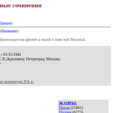
ные сочинения
Помощь
]
е
][
названию
]
ровольцем на фронт и погиб в боях под Москвой.
-- 01/11/1941
С.Р.;,Кролевец; Петроград; Москва;
9
ая литература XX в.
ЖАНРЫ:
Проза
(21801)
Поэзия
(6273)