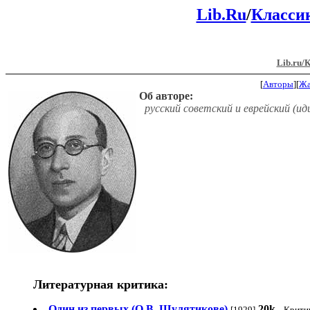
Lib.Ru
/
Класси
Lib.ru/
[
Авторы
][
Ж
Об авторе:
русский советский и еврейский (ид
Литературная критика:
Один из первых (О В. Шулятикове)
20k
[1929]
Крити