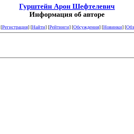
Гурштейн Арон Шефтелевич
Информация об авторе
[
Регистрация
]
[
Найти
] [
Рейтинги
] [
Обсуждения
] [
Новинки
] [
Обз